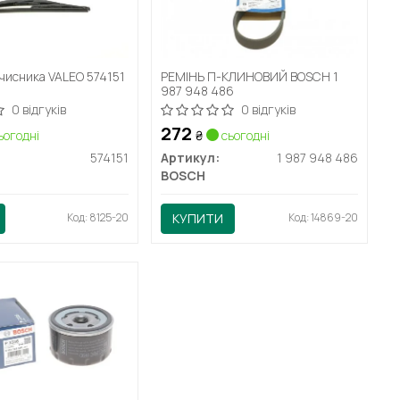
чисника VALEO 574151
РЕМІНЬ П-КЛИНОВИЙ BOSCH 1
987 948 486
0 відгуків
0 відгуків
272
ьогодні
₴
сьогодні
574151
Артикул:
1 987 948 486
BOSCH
Код: 8125-20
КУПИТИ
Код: 14869-20