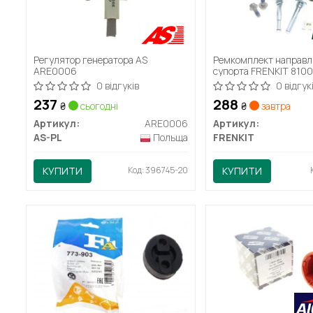
Регулятор генератора AS
Ремкомплект направ
ARE0006
супорта FRENKIT 8100
0 відгуків
0 відгук
237
288
₴
сьогодні
₴
завтра
Артикул:
ARE0006
Артикул:
AS-PL
Польща
FRENKIT
КУПИТИ
Код: 396745-20
КУПИТИ