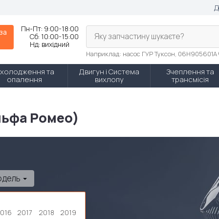
Д
Пн-Пт:
9:00-18:00
 за
Яку запчастину шукаєте?
Сб:
10:00-15:00
Нд:
вихідний
Наприклад: насос ГУР Туксон, 06H905601A
холодження та
Двигун і Система
Зчеплення та
опалення
вихлопу
трансмісія
льфа Ромео)
одель
016
2017
2018
2019