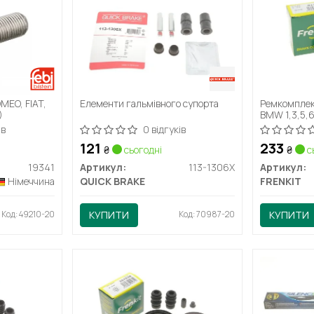
MEO, FIAT,
Елементи гальмівного супорта
Ремкомплек
)
BMW 1,3,5,6
C4,C5, EVAS
ів
0 відгуків
PICASSO
121
233
₴
сьогодні
₴
с
19341
Артикул:
113-1306X
Артикул:
Німеччина
QUICK BRAKE
FRENKIT
Код: 49210-20
КУПИТИ
Код: 70987-20
КУПИТИ