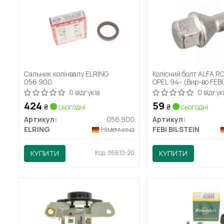
Сальник колінвалу ELRING
Колісний болт ALFA RO
056.900
OPEL 94- (Вир-во FEBI
0 відгуків
0 відгук
424
59
₴
сьогодні
₴
сьогодні
Артикул:
056.900
Артикул:
ELRING
Німеччина
FEBI BILSTEIN
КУПИТИ
Код: 36610-20
КУПИТИ