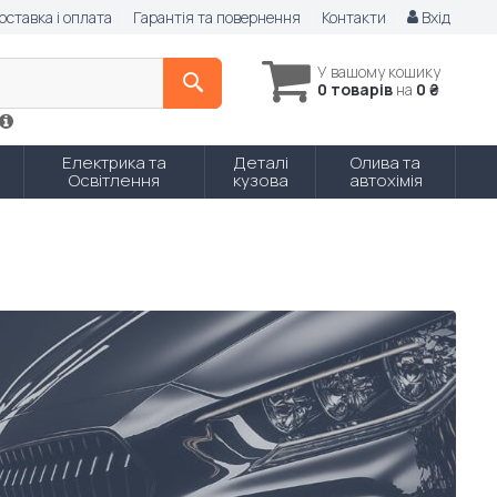
оставка і оплата
Гарантія та повернення
Контакти
Вхід
У вашому кошику
0 товарів
на
0 ₴
Електрика та
Деталі
Олива та
Освітлення
кузова
автохімія