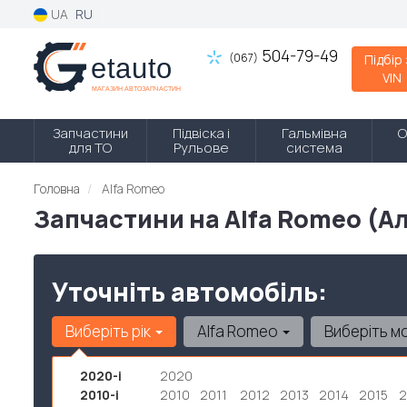
UA
RU
504-79-49
(067)
Підбір
VIN
Запчастини
Підвіска і
Гальмівна
О
для ТО
Рульове
система
Головна
Alfa Romeo
Запчастини на Alfa Romeo (А
Уточніть автомобіль:
Виберіть рік
Alfa Romeo
Виберіть м
2020-і
2020
2010-і
2010
2011
2012
2013
2014
2015
2