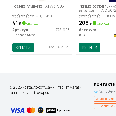
Резинка глушника FA1 773-903
Кришка розподільник
запалювання AIC 507
0 відгуків
0 відгук
41
208
₴
сьогодні
₴
сьогодні
Артикул:
773-903
Артикул:
Fischer Automotive One (FA1)
AIC
КУПИТИ
Код: 64529-20
КУПИТИ
Контакти
© 2025 «getauto.com.ua» - інтернет магазин
504-7
запчастин для іномарок
(067)
Замовити дзв
Запит на V