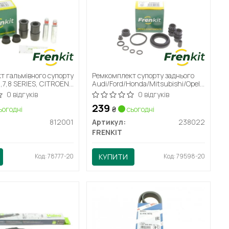
т гальмівного супорту
Ремкомплект супорту заднього
,7,8 SERIES, CITROEN
Audi/Ford/Honda/Mitsubishi/Opel/Peugeo
ION, SAXO, XSARA,
(d=38mm)(Lukas/TRW)
0 відгуків
0 відгуків
(238022) Frenkit
239
ьогодні
₴
сьогодні
812001
Артикул:
238022
FRENKIT
Код: 78777-20
КУПИТИ
Код: 79598-20