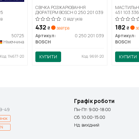
а
СВІЧКА РОЗЖАРЮВАННЯ
МАСТИЛЬНИ
25
ДЮРАТЕРМ BOSCH 0 250 201 039
451 103 336
ів
0 відгуків
432
182
₴
завтра
₴
з
50725
Артикул:
0 250 201 039
Артикул:
Німеччина
BOSCH
BOSCH
Код: 114677-20
КУПИТИ
Код: 9691-20
КУПИТИ
Графік роботи
9-49
Пн-Пт: 9:00-18:00
Сб: 10:00-15:00
інок
Нд: вихідний
IN