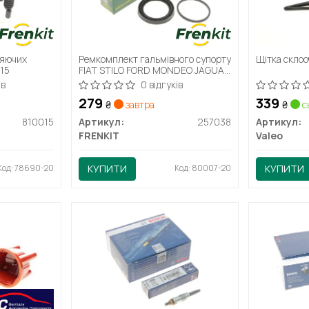
ляючих
Ремкомплект гальмівного супорту
Щітка склоо
15
FIAT STILO FORD MONDEO JAGUAR
X-TYPE TOYOTA AVENSIS,
ів
0 відгуків
COROLLA
279
339
₴
завтра
₴
с
810015
Артикул:
257038
Артикул:
FRENKIT
Valeo
Код: 78690-20
КУПИТИ
Код: 80007-20
КУПИТИ