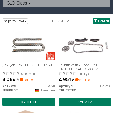
GLC-Class
1 - 12 из 12
за рейтингом
Фільтри
Ланцюг ГРМ FEBI BILSTEIN 45811
Комплект ланцюга ГРМ
TRUCKTEC AUTOMOTIVE
02.12.241
0 відгуків
0 відгуків
8 084
4 951
₴
завтра
₴
завтра
Артикул:
45811
Артикул:
02.12.241
FEBI BILSTEIN
Німеччина
TRUCKTEC
КУПИТИ
КУПИТИ