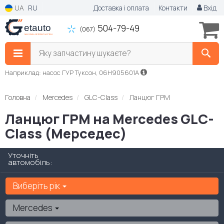
UA
RU
Доставка і оплата
Контакти
Вхід
504-79-49
(067)
Яку запчастину шукаєте?
Наприклад: насос ГУР Туксон, 06H905601A
Головна
Mercedes
GLC-Class
Ланцюг ГРМ
Ланцюг ГРМ на Mercedes GLC-
Class (Мерседес)
Уточніть
автомобіль:
Виберіть рік
Mercedes