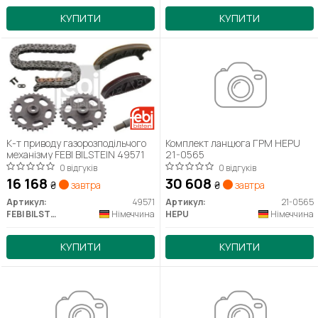
КУПИТИ
КУПИТИ
К-т приводу газорозподільчого
Комплект ланцюга ГРМ HEPU
механізму FEBI BILSTEIN 49571
21-0565
0 відгуків
0 відгуків
16 168
30 608
₴
завтра
₴
завтра
Артикул:
49571
Артикул:
21-0565
FEBI BILSTEIN
Німеччина
HEPU
Німеччина
КУПИТИ
КУПИТИ