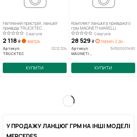
Натяжний пристрій, ланцюг
Комплект ланцюга привідного
привода TRUCKTEC
грм MAGNETI MARELLI
AUTOMOTIVE 02.12.304
341500001490
0 відгуків
0 відгуків
2 118
28 529
₴
завтра
₴
термін 2 дн.
Артикул:
02.12.304
Артикул:
341500001490
TRUCKTEC
MAGNETI MARELLI
КУПИТИ
КУПИТИ
У ПРОДАЖУ ЛАНЦЮГ ГРМ НА ІНШІ МОДЕЛІ
MERCEDES