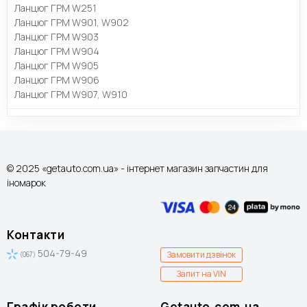
Ланцюг ГРМ W251
Ланцюг ГРМ W901, W902
Ланцюг ГРМ W903
Ланцюг ГРМ W904
Ланцюг ГРМ W905
Ланцюг ГРМ W906
Ланцюг ГРМ W907, W910
© 2025 «getauto.com.ua» - інтернет магазин запчастин для
іномарок
Контакти
504-79-49
Замовити дзвінок
(067)
Запит на VIN
Графік роботи
Getauto.com.ua