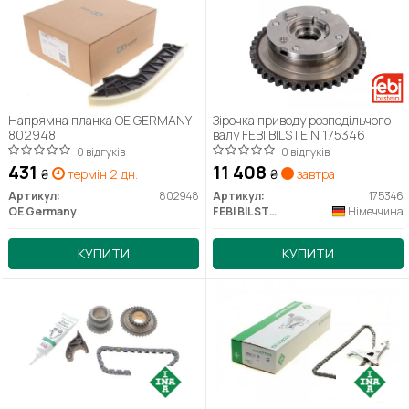
Напрямна планка OE GERMANY
Зірочка приводу розподільчого
802948
валу FEBI BILSTEIN 175346
0 відгуків
0 відгуків
431
11 408
₴
термін 2 дн.
₴
завтра
Артикул:
802948
Артикул:
175346
OE Germany
FEBI BILSTEIN
Німеччина
КУПИТИ
КУПИТИ