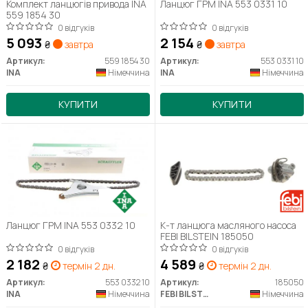
Комплект ланцюгів привода INA
Ланцюг ГРМ INA 553 0331 10
559 1854 30
0 відгуків
0 відгуків
5 093
2 154
₴
завтра
₴
завтра
Артикул:
559 1854 30
Артикул:
553 0331 10
INA
Німеччина
INA
Німеччина
КУПИТИ
КУПИТИ
Ланцюг ГРМ INA 553 0332 10
К-т ланцюга масляного насоса
FEBI BILSTEIN 185050
0 відгуків
0 відгуків
2 182
4 589
₴
термін 2 дн.
₴
термін 2 дн.
Артикул:
553 0332 10
Артикул:
185050
INA
Німеччина
FEBI BILSTEIN
Німеччина