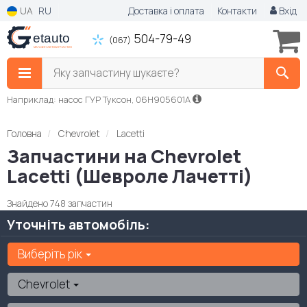
UA
RU
Доставка і оплата
Контакти
Вхід
504-79-49
(067)
Яку запчастину шукаєте?
Наприклад: насос ГУР Туксон, 06H905601A
Головна
Chevrolet
Lacetti
Запчастини на Chevrolet
Lacetti (Шевроле Лачетті)
Знайдено 748 запчастин
Уточніть автомобіль:
Виберіть рік
Chevrolet