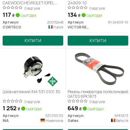
DAEWOO/CHEVROLET/OPEL
24909-10
B1BASLRD 35X48X7 VMQ (вир-во
0 відгуків
0 відгуків
Corteco)
117
134
₴
сьогодні
₴
сьогодні
Артикул:
20011244B
Артикул:
81-24909-10
CORTECO
Італія
VICTOR REINZ
КУПИТИ
КУПИТИ
Шків натяжний INA 531 0101 30
Ремінь генератора поліклиновий
GATES 6PK1873
0 відгуків
0 відгуків
1 252
649
₴
сьогодні
₴
сьогодні
Артикул:
531 0101 30
Артикул:
6PK1873
INA
Німеччина
Gates
Бельгія