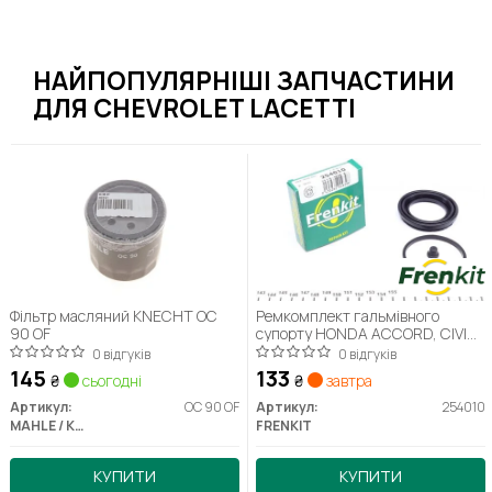
НАЙПОПУЛЯРНІШІ ЗАПЧАСТИНИ
ДЛЯ CHEVROLET LACETTI
Фільтр масляний KNECHT OC
Ремкомплект гальмівного
90 OF
супорту HONDA ACCORD, CIVIC
ISUZU GEMINI MAZDA 323, 626
0 відгуків
0 відгуків
145
133
₴
сьогодні
₴
завтра
Артикул:
OC 90 OF
Артикул:
254010
MAHLE / KNECHT
FRENKIT
КУПИТИ
КУПИТИ