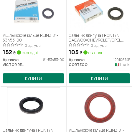
Ущільнююче кільце REINZ 81-
Сальник двигуна FRONT/N
53453-00
DAEWOO/CHEVROLET/OPEL
30X42X7 ACM BASLRDX7 (вир-
0 відгуків
0 відгуків
во Corteco)
152
105
₴
сьогодні
₴
сьогодні
Артикул:
81-53453-00
Артикул:
12010674B
VICTOR REINZ
CORTECO
Італія
КУПИТИ
КУПИТИ
Сальник двигуна FRONT/N
Ущільнююче кільце REINZ 81-