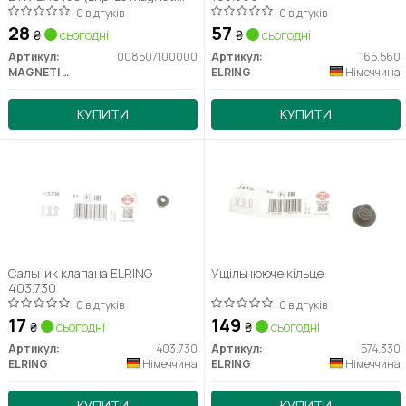
Marelli)
0 відгуків
0 відгуків
28
57
₴
сьогодні
₴
сьогодні
Артикул:
008507100000
Артикул:
165.560
MAGNETI MARELLI
ELRING
Німеччина
КУПИТИ
КУПИТИ
Сальник клапана ELRING
Ущільнююче кільце
403.730
0 відгуків
0 відгуків
17
149
₴
сьогодні
₴
сьогодні
Артикул:
403.730
Артикул:
574.330
ELRING
Німеччина
ELRING
Німеччина
КУПИТИ
КУПИТИ