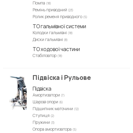
Помпа
(18)
Ремінь приводний
(23)
Ролик ременя приводного
(5)
ТО гальмівної системи
Колодки гальмівні
(18)
Диски гальмівні
(8)
ТО ходової частини
Стабілізатор
(18)
Підвіска і Рульове
Підвіска
Амортизатори
(7)
Шарові опори
(6)
Підшипник маточини
(12)
Ступиця
(2)
Пружини
(3)
Опора амортизатора
(5)