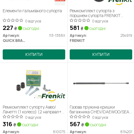
Елементи гальмівного супорта
Ремкомплект супорта з
поршнем супорта FRENKIT
254919
0 відгуків
0 відгуків
227
581
₴
сьогодні
₴
сьогодні
Артикул:
113-1388X
Артикул:
254919
QUICK BRAKE
FRENKIT
КУПИТИ
КУПИТИ
Ремкомплект супорту Авео/
Газова пружина кришки
Лачетті (1 колесо) (2 направл+2
багажника CHEV/DAEWOO/SEAT
пильовиика+змазка)
(вир-во Lesjofors) 8114201
0 відгуків
0 відгуків
(SUMITOMO) Frenkit
316
567
₴
сьогодні
₴
сьогодні
Артикул:
810075
Артикул:
8114201