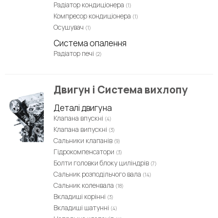
Радіатор кондиціонера
(1)
Компресор кондиціонера
(1)
Осушувач
(1)
Система опалення
Радіатор печі
(2)
Двигун і Система вихлопу
Деталі двигуна
Клапана впускні
(4)
Клапана випускні
(3)
Сальники клапанів
(9)
Гідрокомпенсатори
(3)
Болти головки блоку циліндрів
(7)
Сальник розподільчого вала
(14)
Сальник коленвала
(18)
Вкладиші корінні
(3)
Вкладиші шатунні
(4)