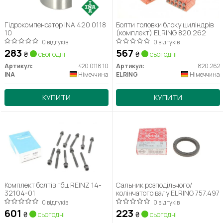
Гідрокомпенсатор INA 420 0118
Болти головки блоку циліндрів
10
(комплект) ELRING 820.262
0 відгуків
0 відгуків
283
567
₴
сьогодні
₴
сьогодні
Артикул:
420 0118 10
Артикул:
820.262
INA
Німеччина
ELRING
Німеччина
КУПИТИ
КУПИТИ
Комплект болтів гбц REINZ 14-
Сальник розподільчого/
32104-01
колінчатого валу ELRING 757.497
0 відгуків
0 відгуків
601
223
₴
сьогодні
₴
сьогодні