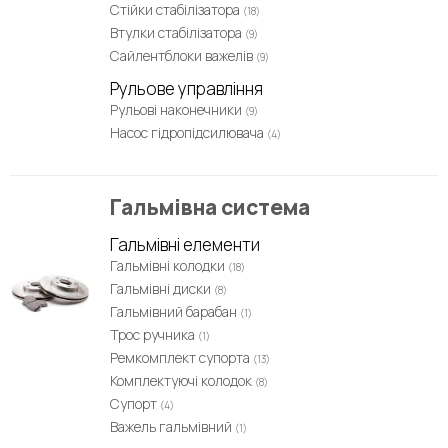
Стійки стабілізатора
(18)
Втулки стабілізатора
(9)
Сайлентблоки важелів
(9)
Рульове управління
Рульові наконечники
(9)
Насос гідропідсилювача
(4)
Гальмівна система
Гальмівні елементи
Гальмівні колодки
(18)
Гальмівні диски
(8)
Гальмівний барабан
(1)
Трос ручника
(1)
Ремкомплект супорта
(13)
Комплектуючі колодок
(8)
Супорт
(4)
Важель гальмівний
(1)