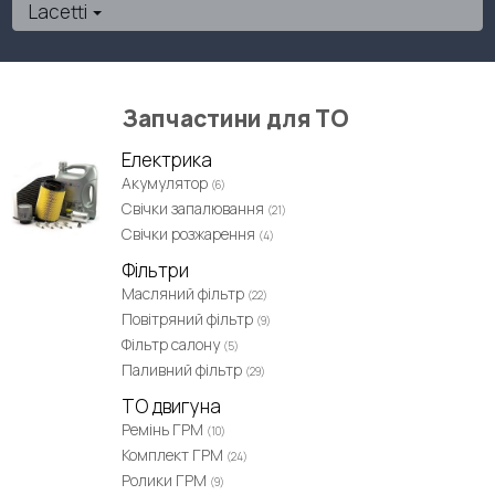
Lacetti
Запчастини для ТО
Електрика
Акумулятор
(6)
Свічки запалювання
(21)
Свічки розжарення
(4)
Фільтри
Масляний фільтр
(22)
Повітряний фільтр
(9)
Фільтр салону
(5)
Паливний фільтр
(29)
ТО двигуна
Ремінь ГРМ
(10)
Комплект ГРМ
(24)
Ролики ГРМ
(9)