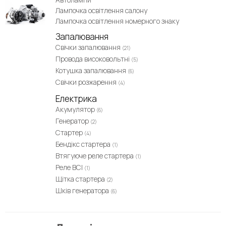
Лампочка освітлення салону
Лампочка освітлення номерного знаку
Запалювання
Свічки запалювання
(21)
Провода високовольтні
(5)
Котушка запалювання
(6)
Свічки розжарення
(4)
Електрика
Акумулятор
(6)
Генератор
(2)
Стартер
(4)
Бендікс стартера
(1)
Втягуюче реле стартера
(1)
Реле ВСІ
(1)
Щітка стартера
(2)
Шків генератора
(6)