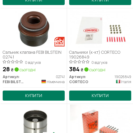
Сальник клапана FEBI BILSTEIN
Сальники (к-кт) CORTECO
02741
19026849
0 відгуків
0 відгуків
28
384
₴
сьогодні
₴
сьогодні
Артикул:
02741
Артикул:
19026849
FEBI BILSTEIN
Німеччина
CORTECO
Італія
КУПИТИ
КУПИТИ