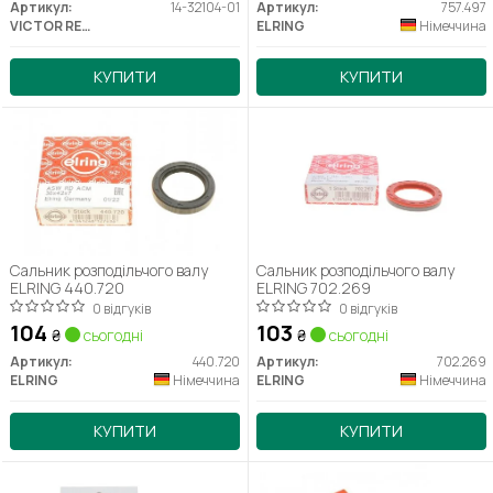
Артикул:
14-32104-01
Артикул:
757.497
VICTOR REINZ
ELRING
Німеччина
КУПИТИ
КУПИТИ
Сальник розподільчого валу
Сальник розподільчого валу
ELRING 440.720
ELRING 702.269
0 відгуків
0 відгуків
104
103
₴
сьогодні
₴
сьогодні
Артикул:
440.720
Артикул:
702.269
ELRING
Німеччина
ELRING
Німеччина
КУПИТИ
КУПИТИ