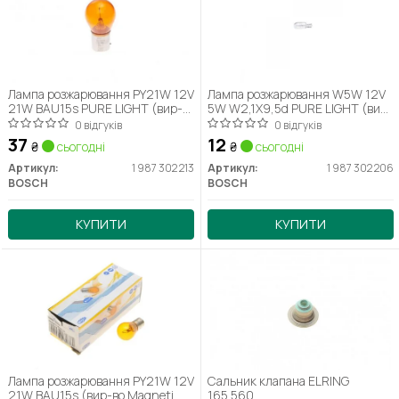
Лампа розжарювання PY21W 12V
Лампа розжарювання W5W 12V
21W BAU15s PURE LIGHT (вир-
5W W2,1X9,5d PURE LIGHT (вир-
во Bosch)
во Bosch)
0 відгуків
0 відгуків
37
12
₴
сьогодні
₴
сьогодні
Артикул:
1 987 302 213
Артикул:
1 987 302 206
BOSCH
BOSCH
КУПИТИ
КУПИТИ
Лампа розжарювання PY21W 12V
Сальник клапана ELRING
21W BAU15s (вир-во Magneti
165.560