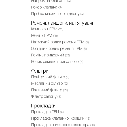
Напрямна клапанів
(4)
Рокер клапана
(3)
Пробка масляного піддону
(4)
Ремені, ланцюги, натягувачі
Комплект ГРМ
(24)
Ремінь ГРМ
(10)
Натяжний ролик ременя ГРМ
(9)
Обвідний ролик ременя ГРМ
(9)
Ремінь приводний
(23)
Ролик ременя приводного
(5)
Фільтри
Повітряний фільтр
(9)
Масляний фільтр
(22)
Паливний фільтр
(29)
Фільтр салону
(5)
Прокладки
Прокладка ГБЦ
(4)
Прокладка клапанної кришки
(15)
Прокладка впускного колектора
(10)