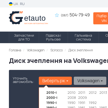
UA
RU
504-79-49
(067)
Підбір
VIN
Запчастини
Підвіска і
Гальмівна
О
для ТО
Рульове
система
Головна
Volkswagen
Scirocco
Диск зчеплення
Диск зчеплення на Volkswage
Уточніть
Виберіть рік
Volkswagen
автомобіль:
2010-і
2010
2011
2012
2013
2000-і
2008
2009
1990-і
1990
1991
1992
1980-і
1980
1981
1982
1983