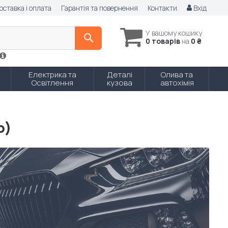
оставка і оплата
Гарантія та повернення
Контакти
Вхід
У вашому кошику
0 товарів
на
0 ₴
Електрика та
Деталі
Олива та
Освітлення
кузова
автохімія
о)