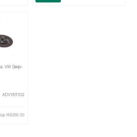
da, VW (вир-
ADV183102
Код: 188256-20