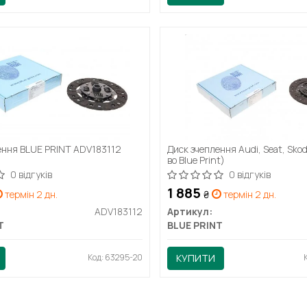
ення BLUE PRINT ADV183112
Диск зчеплення Audi, Seat, Sko
во Blue Print)
0 відгуків
0 відгуків
1 885
термін 2 дн.
₴
термін 2 дн.
ADV183112
Артикул:
T
BLUE PRINT
Код: 63295-20
КУПИТИ