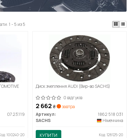
ати:
1 - 5 из 5
TOMOTIVE
Диск зчеплення AUDI (Вир-во SACHS)
0 відгуків
2 662
₴
завтра
07.23.119
Артикул:
1862 518 031
SACHS
Німеччина
Код: 100240-20
КУПИТИ
Код: 128125-20