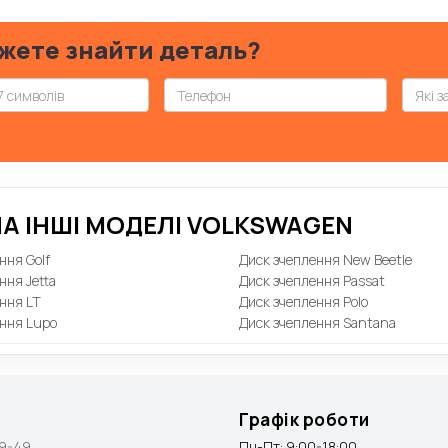
жете знайти деталь?
А ІНШІ МОДЕЛІ VOLKSWAGEN
ння Golf
Диск зчеплення New Beetle
ння Jetta
Диск зчеплення Passat
ння LT
Диск зчеплення Polo
ення Lupo
Диск зчеплення Santana
Графік роботи
9-49
Пн-Пт: 9:00-18:00