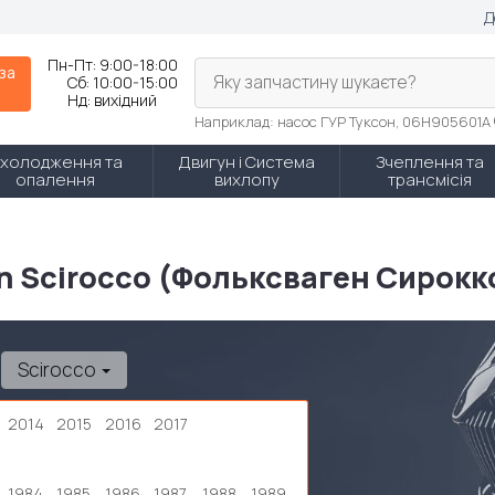
Д
Пн-Пт:
9:00-18:00
 за
Яку запчастину шукаєте?
Сб:
10:00-15:00
Нд:
вихідний
Наприклад: насос ГУР Туксон, 06H905601A
холодження та
Двигун і Система
Зчеплення та
опалення
вихлопу
трансмісія
n Scirocco (Фольксваген Сирокк
Scirocco
2014
2015
2016
2017
1984
1985
1986
1987
1988
1989