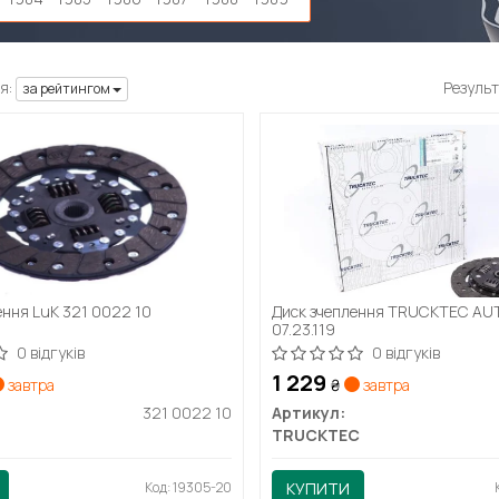
я:
Результ
за рейтингом
ення LuK 321 0022 10
Диск зчеплення TRUCKTEC AU
07.23.119
0 відгуків
0 відгуків
1 229
завтра
₴
завтра
321 0022 10
Артикул:
TRUCKTEC
Код: 19305-20
КУПИТИ