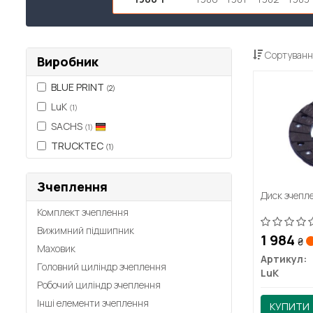
Сортуванн
Виробник
BLUE PRINT
(2)
LuK
(1)
SACHS
(1)
TRUCKTEC
(1)
Зчеплення
Диск зчепл
Комплект зчеплення
Вижимний підшипник
1 984
₴
Маховик
Артикул:
Головний циліндр зчеплення
LuK
Робочий циліндр зчеплення
Інші елементи зчеплення
КУПИТИ