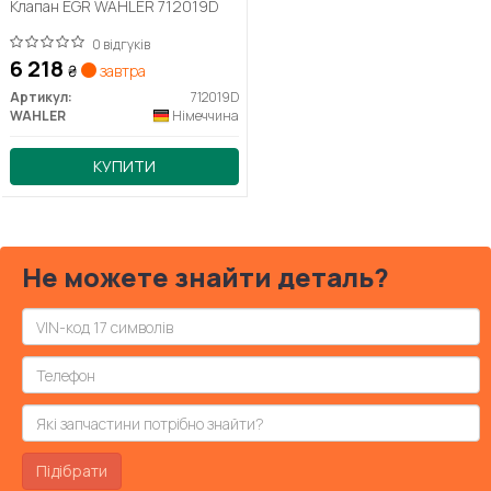
Клапан EGR WAHLER 712019D
0 відгуків
6 218
₴
завтра
Артикул:
712019D
WAHLER
Німеччина
КУПИТИ
Не можете знайти деталь?
Підібрати