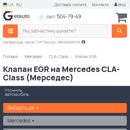
UA
RU
Доставка і оплата
Контакти
Вхід
504-79-49
(067)
Яку запчастину шукаєте?
Наприклад: насос ГУР Туксон, 06H905601A
Головна
Mercedes
CLA-Class
Клапан EGR
Клапан EGR на Mercedes CLA-
Class (Мерседес)
Уточніть
автомобіль:
Виберіть рік
Mercedes