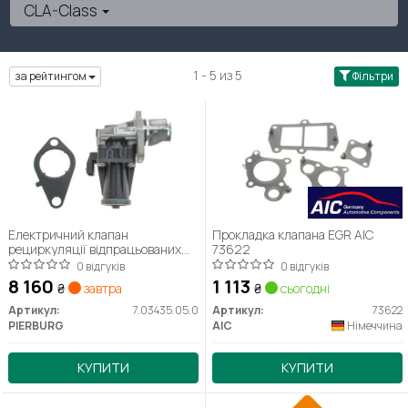
CLA-Class
1 - 5 из 5
за рейтингом
Фільтри
Електричний клапан
Прокладка клапана EGR AIC
рециркуляції відпрацьованих
73622
газів PIERBURG 7.03435.05.0
0 відгуків
0 відгуків
8 160
1 113
₴
завтра
₴
сьогодні
Артикул:
7.03435.05.0
Артикул:
73622
PIERBURG
AIC
Німеччина
КУПИТИ
КУПИТИ