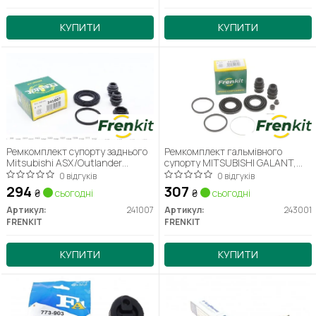
КУПИТИ
КУПИТИ
Ремкомплект супорту заднього
Ремкомплект гальмівного
Mitsubishi ASX/Outlander
супорту MITSUBISHI GALANT,
III/Peugeot 4008 12- (d=41mm)
SAPPORO, L200, L400
0 відгуків
0 відгуків
(Akebono) (241007) Frenkit
OUTLANDER, SPACE GEAR,
294
307
₴
сьогодні
₴
сьогодні
SIGMA
Артикул:
241007
Артикул:
243001
FRENKIT
FRENKIT
КУПИТИ
КУПИТИ