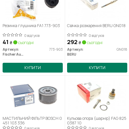
Резинка глушника FA1 773-903
Свічка розжарення BERU GN018
0 відгуків
0 відгуків
41
292
₴
сьогодні
₴
сьогодні
Артикул:
773-903
Артикул:
GN018
Fischer Automotive One (FA1)
BERU
КУПИТИ
КУПИТИ
МАСТИЛЬНИЙ ФІЛЬТР BOSCH 0
Кульова опора (шарнір) FAG 825
451 103 336
0387 10
0 відгуків
0 відгуків