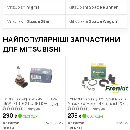
Mitsubishi
Sigma
Mitsubishi
Space Runner
Mitsubishi
Space Star
Mitsubishi
Space Wagon
НАЙПОПУЛЯРНІШІ ЗАПЧАСТИНИ
ДЛЯ MITSUBISHI
Лампа розжарювання H11 12V
Ремкомплект супорту заднього
55W PGJ19-2 PURE LIGHT (вир-
Audi/Ford/Honda/Mitsubishi/Ope
во Bosch)
(d=38mm)(Lukas/TRW)
0 відгуків
0 відгуків
(238022) Frenkit
290
239
₴
сьогодні
₴
сьогодні
Артикул:
1 987 302 084
Артикул:
238022
BOSCH
FRENKIT