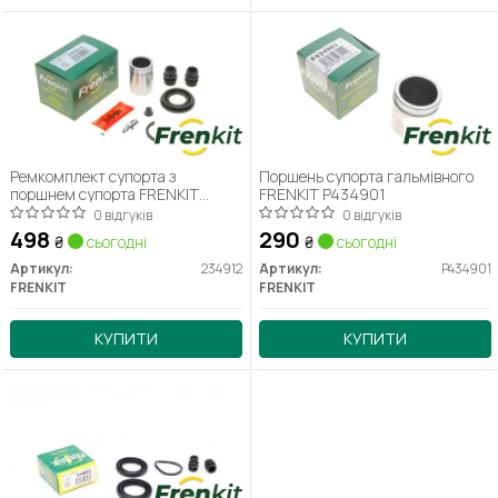
Ремкомплект супорта з
Поршень супорта гальмівного
поршнем супорта FRENKIT
FRENKIT P434901
234912
0 відгуків
0 відгуків
498
290
₴
сьогодні
₴
сьогодні
Артикул:
234912
Артикул:
P434901
FRENKIT
FRENKIT
КУПИТИ
КУПИТИ