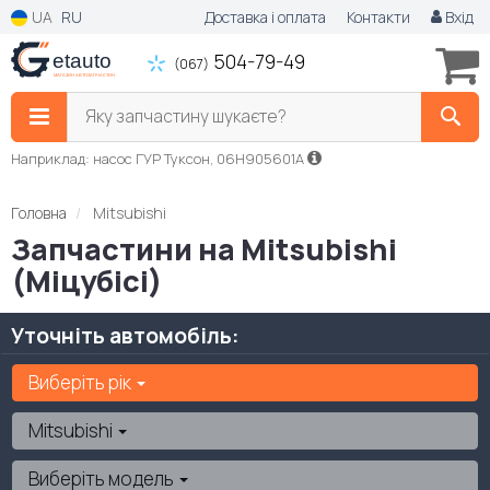
UA
RU
Доставка і оплата
Контакти
Вхід
504-79-49
(067)
Яку запчастину шукаєте?
Наприклад: насос ГУР Туксон, 06H905601A
Головна
Mitsubishi
Запчастини на Mitsubishi
(Міцубісі)
Уточніть автомобіль:
Виберіть рік
Mitsubishi
Виберіть модель