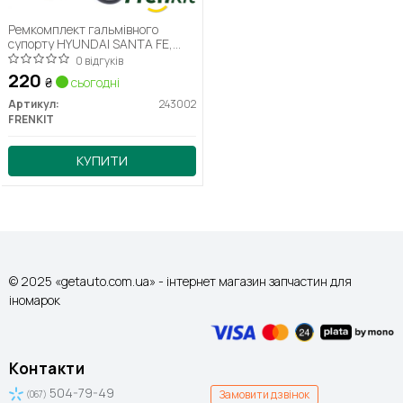
Ремкомплект гальмівного
супорту HYUNDAI SANTA FE,
SANTAMO, TERRACAN TRAJET,
0 відгуків
H 1, XG MITSUBISHI SANTA
220
₴
сьогодні
Артикул:
243002
FRENKIT
КУПИТИ
© 2025 «getauto.com.ua» - інтернет магазин запчастин для
іномарок
Контакти
504-79-49
Замовити дзвінок
(067)