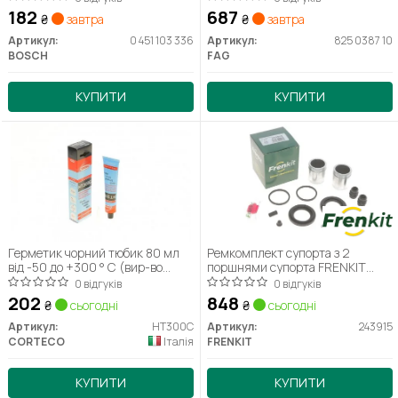
182
687
₴
завтра
₴
завтра
Артикул:
0 451 103 336
Артикул:
825 0387 10
BOSCH
FAG
КУПИТИ
КУПИТИ
Герметик чорний тюбик 80 мл
Ремкомплект супорта з 2
від -50 до +300 ° C (вир-во
поршнями супорта FRENKIT
Corteco)
243915
0 відгуків
0 відгуків
202
848
₴
сьогодні
₴
сьогодні
Артикул:
HT300C
Артикул:
243915
CORTECO
Італія
FRENKIT
КУПИТИ
КУПИТИ