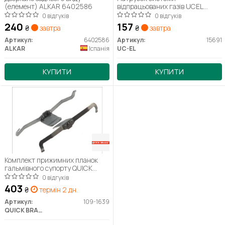
(елемент) ALKAR 6402586
відпрацьованих газів UCEL
15691
0 відгуків
0 відгуків
240
157
₴
завтра
₴
завтра
Артикул:
6402586
Артикул:
15691
ALKAR
Іспанія
UC-EL
КУПИТИ
КУПИТИ
Комплект прижимних планок
гальмівного супорту QUICK
BRAKE 109-1639
0 відгуків
403
₴
термін 2 дн.
Артикул:
109-1639
QUICK BRAKE