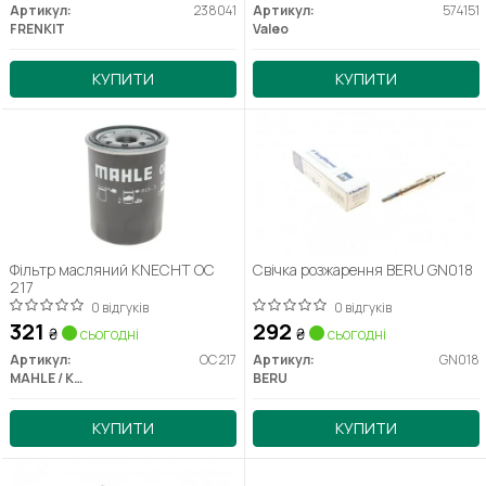
Артикул:
238041
Артикул:
574151
FRENKIT
Valeo
КУПИТИ
КУПИТИ
Фільтр масляний KNECHT OC
Свічка розжарення BERU GN018
217
0 відгуків
0 відгуків
321
292
₴
сьогодні
₴
сьогодні
Артикул:
OC 217
Артикул:
GN018
MAHLE / KNECHT
BERU
КУПИТИ
КУПИТИ