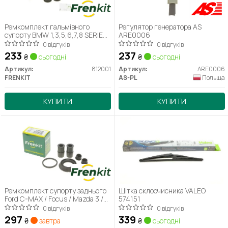
Ремкомплект гальмівного
Регулятор генератора AS
супорту BMW 1,3,5,6,7,8 SERIES,
ARE0006
CITROEN C4,C5, EVASION, SAXO,
0 відгуків
0 відгуків
XSARA, PICASSO
233
237
₴
сьогодні
₴
сьогодні
Артикул:
812001
Артикул:
ARE0006
FRENKIT
AS-PL
Польща
КУПИТИ
КУПИТИ
Ремкомплект супорту заднього
Щітка склоочисника VALEO
Ford C-MAX / Focus / Mazda 3 /
574151
Renault Laguna (d = 38mm)
0 відгуків
0 відгуків
(Ate) (238041) Frenkit
297
339
₴
завтра
₴
сьогодні