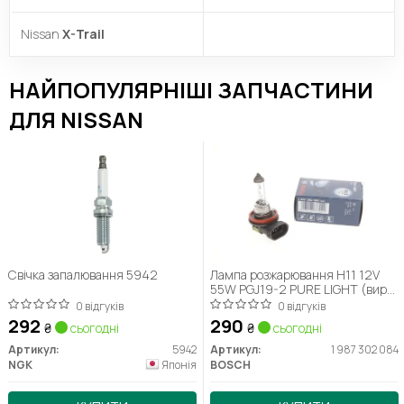
Nissan
X-Trail
НАЙПОПУЛЯРНІШІ ЗАПЧАСТИНИ
ДЛЯ NISSAN
Свічка запалювання 5942
Лампа розжарювання H11 12V
55W PGJ19-2 PURE LIGHT (вир-
во Bosch)
0 відгуків
0 відгуків
292
290
₴
сьогодні
₴
сьогодні
Артикул:
5942
Артикул:
1 987 302 084
NGK
Японія
BOSCH