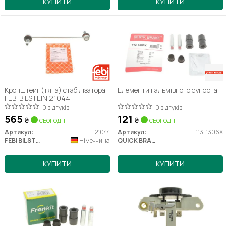
КУПИТИ
КУПИТИ
Кронштейн(тяга) стабілізатора
Елементи гальмівного супорта
FEBI BILSTEIN 21044
0 відгуків
0 відгуків
565
121
₴
сьогодні
₴
сьогодні
Артикул:
21044
Артикул:
113-1306X
FEBI BILSTEIN
Німеччина
QUICK BRAKE
КУПИТИ
КУПИТИ