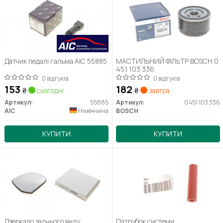
Датчик педалі гальма AIC 55885
МАСТИЛЬНИЙ ФІЛЬТР BOSCH 0
451 103 336
0 відгуків
0 відгуків
153
182
₴
сьогодні
₴
завтра
Артикул:
55885
Артикул:
0 451 103 336
AIC
Німеччина
BOSCH
КУПИТИ
КУПИТИ
Дзеркало заднього виду
Патрубок системи