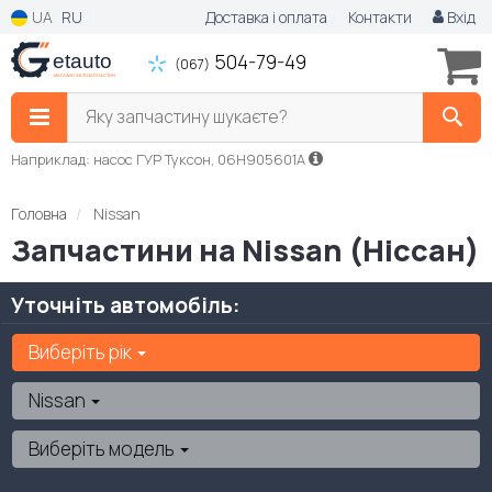
UA
RU
Доставка і оплата
Контакти
Вхід
504-79-49
(067)
Яку запчастину шукаєте?
Наприклад: насос ГУР Туксон, 06H905601A
Головна
Nissan
Запчастини на Nissan (Ніссан)
Уточніть автомобіль:
Виберіть рік
Nissan
Виберіть модель