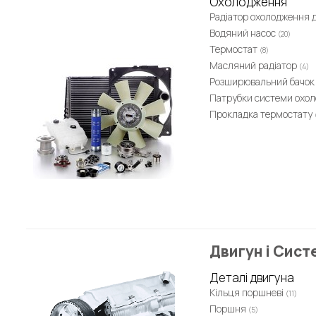
Охолодження
Радіатор охолодження 
Водяний насос
(20)
Термостат
(8)
Масляний радіатор
(4)
Розширювальний бачо
Патрубки системи охо
Прокладка термостату
Двигун і Сист
Деталі двигуна
Кільця поршневі
(11)
Поршня
(5)