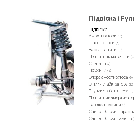
Підвіска і Ру
Підвіска
Амортизатори
(13)
Шарові опори
(4)
Важелі та тяги
(19)
Підшипник маточини
(2
Ступиця
(2)
Пружини
(4)
Опора амортизатора
(6)
Стійки стабілізатора
(12)
Втулки стабілізатора
(5)
Підшипник амортизато
Тарілка пружини
(1)
Сайлентблоки підрамн
Сайлентблоки важелів
(