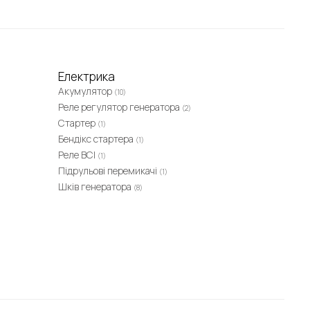
Електрика
Акумулятор
(10)
Реле регулятор генератора
(2)
Стартер
(1)
Бендікс стартера
(1)
Реле ВСІ
(1)
Підрульові перемикачі
(1)
Шків генератора
(8)