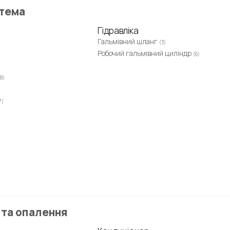
стема
Гідравліка
Гальмівний шланг
(3)
Робочий гальмівний циліндр
(6)
18)
7)
та опалення