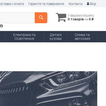
оставка і оплата
Гарантія та повернення
Контакти
Вхід
У вашому кошику
0 товарів
на
0 ₴
Електрика та
Деталі
Олива та
Освітлення
кузова
автохімія