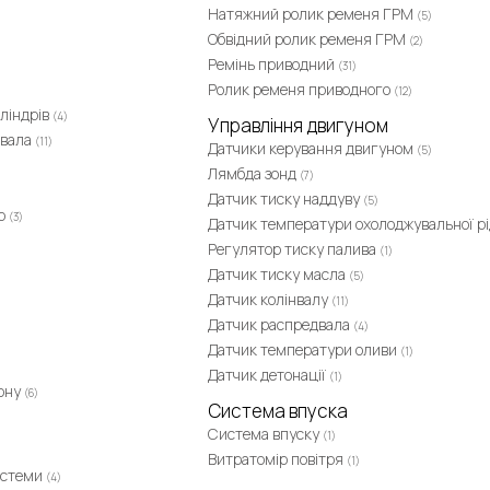
Натяжний ролик ременя ГРМ
(5)
Обвідний ролик ременя ГРМ
(2)
Ремінь приводний
(31)
Ролик ременя приводного
(12)
ліндрів
(4)
Управління двигуном
 вала
(11)
Датчики керування двигуном
(5)
Лямбда зонд
(7)
Датчик тиску наддуву
(5)
ер
(3)
Датчик температури охолоджувальної р
Регулятор тиску палива
(1)
Датчик тиску масла
(5)
Датчик колінвалу
(11)
Датчик распредвала
(4)
Датчик температури оливи
(1)
Датчик детонації
(1)
дону
(6)
Система впуска
Система впуску
(1)
Витратомір повітря
(1)
истеми
(4)