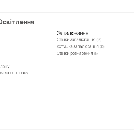
Освітлення
Запалювання
Свічки запалювання
(16)
Котушка запалювання
(10)
Свічки розжарення
(6)
алону
омерного знаку