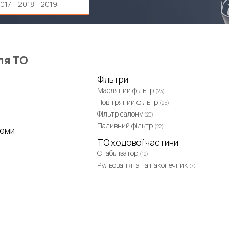
017
2018
2019
ля ТО
Фільтри
Масляний фільтр
(23)
Повітряний фільтр
(25)
Фільтр салону
(20)
Паливний фільтр
(22)
теми
ТО ходової частини
Стабілізатор
(12)
Рульова тяга та наконечник
(7)