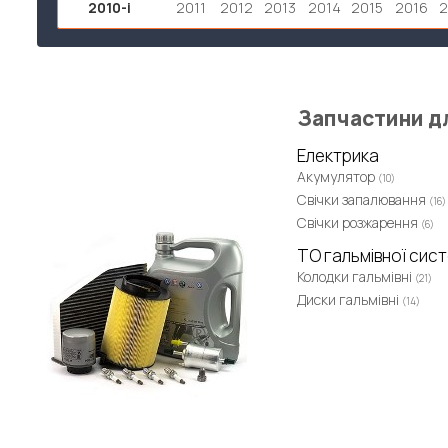
2010-і
2011
2012
2013
2014
2015
2016
2
Запчастини д
Електрика
Акумулятор
(10)
Свічки запалювання
(16)
Свічки розжарення
(6)
ТО гальмівної сис
Колодки гальмівні
(21)
Диски гальмівні
(14)