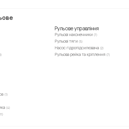
льове
Рульове управління
Рульові наконечники
(7)
Рульові тяги
(5)
Насос гідропідсилювача
(2)
Рульова рейка та кріплення
0)
(7)
ра
(1)
ика
(4)
11)