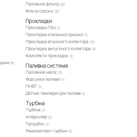
Паливний фільтр
(22)
Фільтр салону
(20)
Прокладки
Прокладка ГБЦ
(7)
Прокладка клапанної кришки
(7)
Прокладка впускного колектора
(13)
Прокладка випускного колектора
(3)
Комплекти прокладок
(2)
ідини
(8)
Паливна система
Паливний насос
(3)
Форсунки паливні
(1)
ПНВТ
(1)
Датчик температури палива
(1)
Турбіна
Турбіна
(1)
Інтеркулер
(2)
Патрубки
(1)
Ремкомплект турбіни
(2)