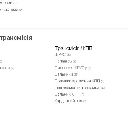
системи
(1)
ої системи
(2)
трансмісія
Трансмісія / КПП
ШРУС
(5)
Напіввісь
6)
(9)
плення
Пильовик ШРУСу
(2)
(7)
Сальники
(13)
Подушки кріплення КПП
(2)
Інші елементи трансмісії
(4)
Сальник КПП
(4)
Карданний вал
(2)