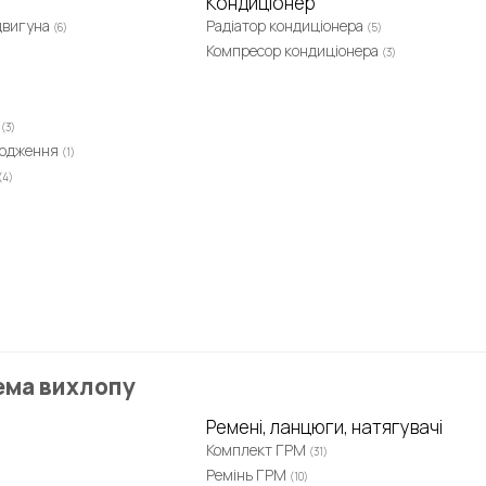
Кондиціонер
двигуна
Радіатор кондиціонера
(6)
(5)
Компресор кондиціонера
(3)
к
(3)
лодження
(1)
(4)
ема вихлопу
Ремені, ланцюги, натягувачі
Комплект ГРМ
(31)
Ремінь ГРМ
(10)