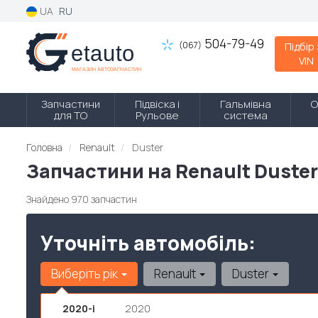
UA
RU
504-79-49
(067)
Підбір
VIN
Запчастини
Підвіска і
Гальмівна
О
для ТО
Рульове
система
Головна
Renault
Duster
Запчастини на Renault Duste
Знайдено 970 запчастин
Уточніть автомобіль:
Виберіть рік
Renault
Duster
2020-і
2020