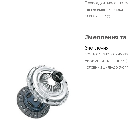
Прокладки вихлопної 
Інші елементи вихлопн
Клапан EGR
(1)
Зчеплення та 
Зчеплення
Комплект зчеплення
(10)
Вижимний підшипник
(1
Головний циліндр зче