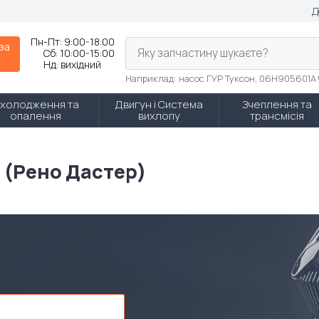
Д
Пн-Пт:
9:00-18:00
 за
Яку запчастину шукаєте?
Сб:
10:00-15:00
Нд:
вихідний
Наприклад: насос ГУР Туксон, 06H905601A
холодження та
Двигун і Система
Зчеплення та
опалення
вихлопу
трансмісія
r (Рено Дастер)