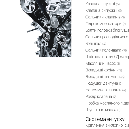
Клапана впускні
(5)
Клапана випускні
(3)
Сальники клапанів
(9)
Гідрокомпенсатори
(3)
Болти головки блоку ци
Сальник розподільчого
Колінвал
(4)
Сальник коленвала
(18)
Шків колінвалу / Демф
Масляний насос
(1)
Вкладиші корінні
(19)
Вкладиші шатунні
(35)
Подушки двигуна
(7)
Напрямна клапанів
(4)
Рокер клапана
(2)
Пробка масляного під
Щуп рівня масла
(1)
Система випуску
Кріплення вихлопної с