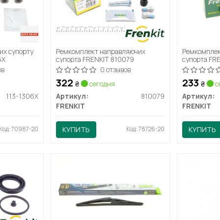
их супорту
Ремкомплект направляючих
Ремкомплек
6X
супорта FRENKIT 810079
супорта FR
ов
0 отзывов
322
233
₴
сегодня
₴
с
113-1306X
Артикул:
810079
Артикул:
FRENKIT
FRENKIT
Код: 70987-20
КУПИТЬ
Код: 78726-20
КУПИТЬ