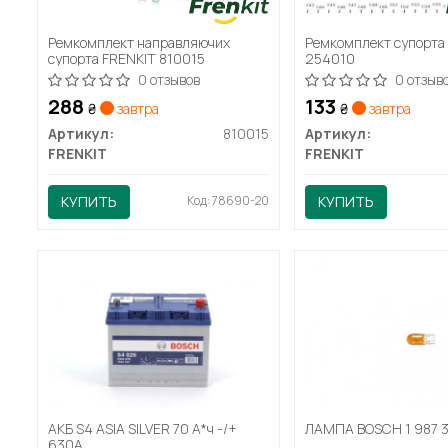
Ремкомплект направляючих
Ремкомплект супорта
супорта FRENKIT 810015
254010
0 отзывов
0 отзыв
288
133
₴
завтра
₴
завтра
Артикул:
810015
Артикул:
FRENKIT
FRENKIT
КУПИТЬ
Код: 78690-20
КУПИТЬ
АКБ S4 ASIA SILVER 70 А*ч -/+
ЛАМПА BOSCH 1 987 
630A