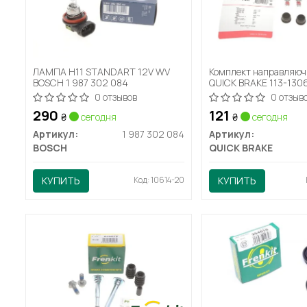
ЛАМПА H11 STANDART 12V WV
Комплект направляюч
BOSCH 1 987 302 084
QUICK BRAKE 113-130
0 отзывов
0 отзыв
290
121
₴
сегодня
₴
сегодня
Артикул:
1 987 302 084
Артикул:
BOSCH
QUICK BRAKE
КУПИТЬ
Код: 10614-20
КУПИТЬ