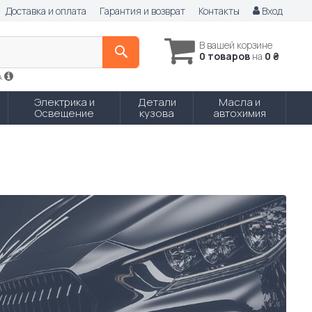
Доставка и оплата
Гарантия и возврат
Контакты
Вход
В вашей корзине
0 товаров
на
0 ₴
A
Электрика и
Детали
Масла и
Освещение
кузова
автохимия