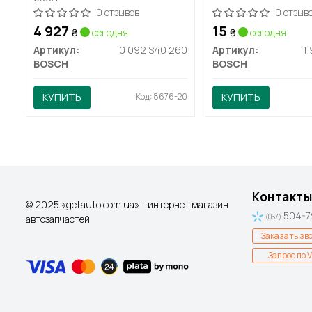
0 отзывов
0 отзыв
4 927
15
₴
сегодня
₴
сегодня
Артикул:
0 092 S40 260
Артикул:
1
BOSCH
BOSCH
КУПИТЬ
Код: 8676-20
КУПИТЬ
Контакты
© 2025 «getauto.com.ua» - интернет магазин
504-7
автозапчастей
(067)
Заказать зв
Запрос по V