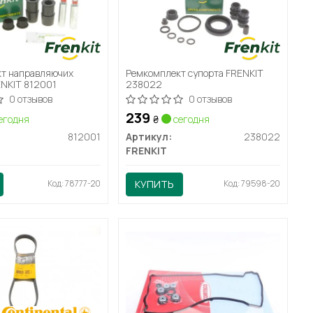
т направляючих
Ремкомплект супорта FRENKIT
ENKIT 812001
238022
0 отзывов
0 отзывов
239
егодня
₴
сегодня
812001
Артикул:
238022
FRENKIT
Код: 78777-20
КУПИТЬ
Код: 79598-20