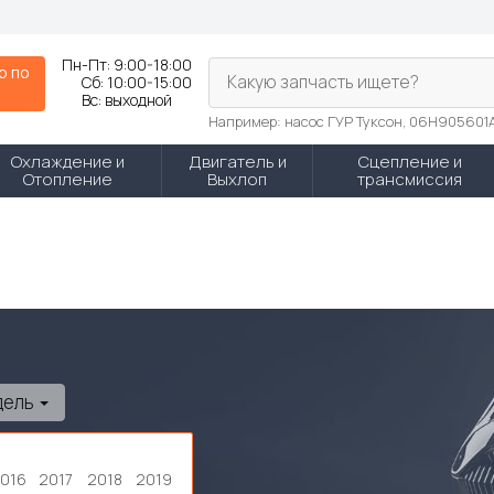
Пн-Пт:
9:00-18:00
р по
Какую запчасть ищете?
Сб:
10:00-15:00
N
Вс:
выходной
Например: насос ГУР Туксон, 06H905601
Охлаждение и
Двигатель и
Сцепление и
Отопление
Выхлоп
трансмиссия
дель
016
2017
2018
2019