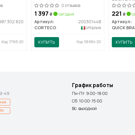
ов
0 отзывов
1 397
221
₴
сегодня
₴
с
 987 302 820
Артикул:
20030144B
Артикул:
CORTECO
Италия
QUICK BRA
Код: 17165-20
КУПИТЬ
Код: 58984-20
КУПИТЬ
График работы
9-49
Пн-Пт: 9:00-18:00
Сб: 10:00-15:00
онок
Вс: выходной
IN