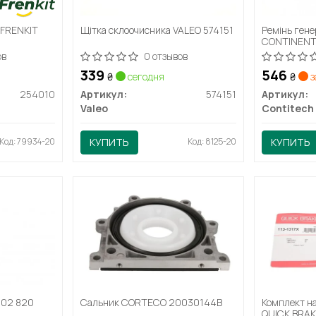
 FRENKIT
Щітка склоочисника VALEO 574151
Ремінь гене
CONTINENT
ов
0 отзывов
339
546
₴
сегодня
₴
з
254010
Артикул:
574151
Артикул:
Valeo
Contitech
Код: 79934-20
КУПИТЬ
Код: 8125-20
КУПИТЬ
302 820
Сальник CORTECO 20030144B
Комплект н
QUICK BRAK