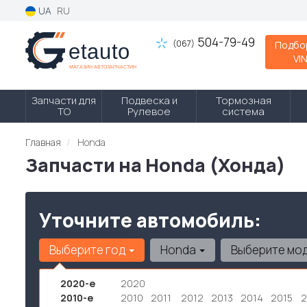
UA
RU
504-79-49
(067)
Подбо
VI
Запчасти для
Подвеска и
Тормозная
ТО
Рулевое
система
Главная
Honda
Запчасти на Honda (Хонда)
Уточните автомобиль:
Выберите год
Honda
Выберите мо
2020-е
2020
2010-е
2010
2011
2012
2013
2014
2015
2