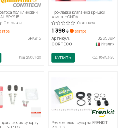
ратора поліклиновий
Прокладка клапанної кришки
AL 6PK915
компл. HONDA
K20A/K20A2/K20A3/K24A (вир-
0 отзывов
0 отзывов
во Corteco)
1 398
автра
₴
завтра
6PK915
Артикул:
026589P
CORTECO
Италия
Код: 25061-20
КУПИТЬ
Код: 184153-20
аправляючих супорту
Ремкомплект супорта FRENKIT
E 113-1317X
238013