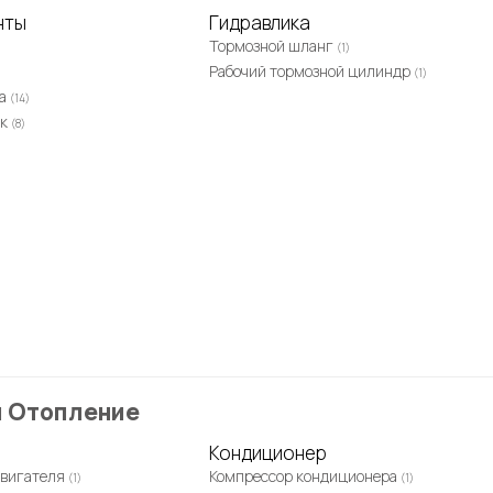
нты
Гидравлика
Тормозной шланг
(1)
Рабочий тормозной цилиндр
(1)
та
(14)
ок
(8)
и Отопление
Кондиционер
двигателя
Компрессор кондиционера
(1)
(1)