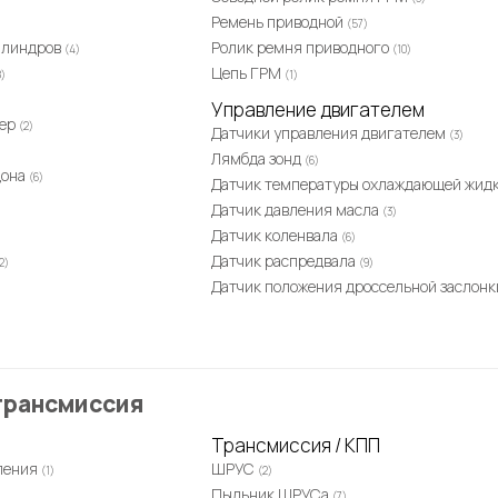
Ремень приводной
(57)
цилиндров
Ролик ремня приводного
(4)
(10)
Цепь ГРМ
8)
(1)
Управление двигателем
фер
(2)
Датчики управления двигателем
(3)
Лямбда зонд
(6)
дона
(6)
Датчик температуры охлаждающей жид
Датчик давления масла
(3)
Датчик коленвала
(6)
Датчик распредвала
2)
(9)
Датчик положения дроссельной заслон
трансмиссия
Трансмиссия / КПП
ления
ШРУС
(1)
(2)
Пыльник ШРУСа
(7)