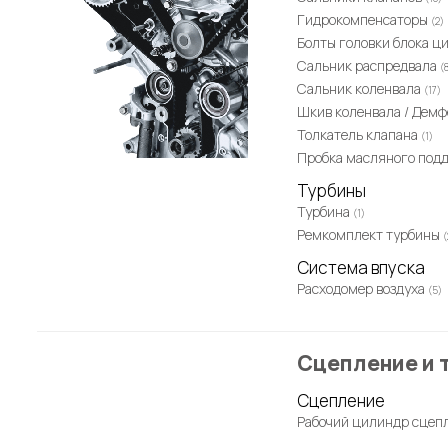
Гидрокомпенсаторы
(2)
Болты головки блока 
Сальник распредвала
(
Сальник коленвала
(17)
Шкив коленвала / Дем
Толкатель клапана
(1)
Пробка масляного под
Турбины
Турбина
(1)
Ремкомплект турбины
(
Система впуска
Расходомер воздуха
(5)
Сцепление и 
Сцепление
Рабочий цилиндр сцеп