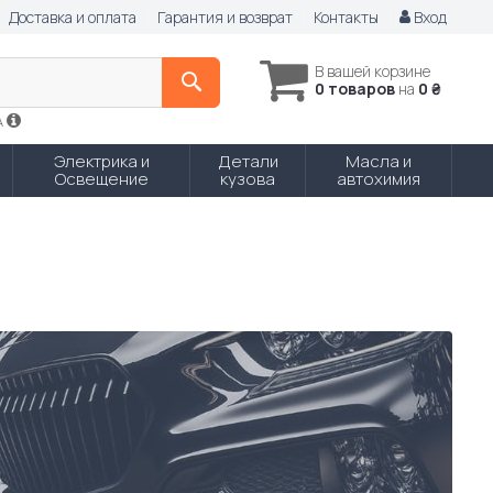
Доставка и оплата
Гарантия и возврат
Контакты
Вход
В вашей корзине
0 товаров
на
0 ₴
A
Электрика и
Детали
Масла и
Освещение
кузова
автохимия