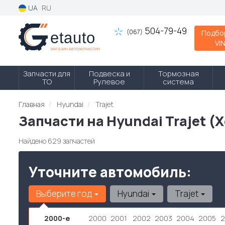
UA
RU
504-79-49
(067)
Подбо
VI
Запчасти для
Подвеска и
Тормозная
ТО
Рулевое
система
Главная
Hyundai
Trajet
Запчасти на Hyundai Trajet (
Найдено 629 запчастей
Уточните автомобиль:
Выберите год
Hyundai
Trajet
2000-е
2000
2001
2002
2003
2004
2005