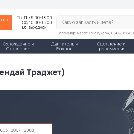
Пн-Пт:
9:00-18:00
р по
Какую запчасть ищете?
Сб:
10:00-15:00
N
Вс:
выходной
Например: насос ГУР Туксон, 06H905601
Охлаждение и
Двигатель и
Сцепление и
Отопление
Выхлоп
трансмиссия
Хендай Траджет)
2006
2007
2008