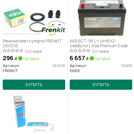
Ремкомплект супорта FRENKIT
АКБ 6СТ-95 L+ (пт800)
260016
(необслуг) Asia Premium Exide
0 отзывов
0 отзывов
296
6 657
₴
сегодня
₴
сегодня
Артикул:
260016
Артикул:
EA955
FRENKIT
EXIDE
КУПИТЬ
КУПИТЬ