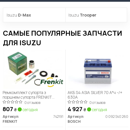
Isuzu
D-Max
Isuzu
Trooper
САМЫЕ ПОПУЛЯРНЫЕ ЗАПЧАСТИ
ДЛЯ ISUZU
Ремкомплект супорта з
АКБ S4 ASIA SILVER 70 А*ч -/+
поршнем супорта FRENKIT
630A
742191
0 отзывов
0 отзывов
807
4 927
₴
сегодня
₴
сегодня
Артикул:
742191
Артикул:
0 092 S40 260
FRENKIT
BOSCH