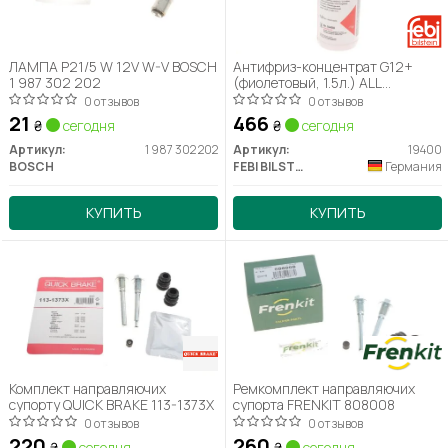
ЛАМПА P21/5 W 12V W-V BOSCH
Антифриз-концентрат G12+
1 987 302 202
(фиолетовый, 1.5л.) ALL
DW/Chevr;
0 отзывов
0 отзывов
21
466
₴
сегодня
₴
сегодня
Артикул:
1 987 302 202
Артикул:
19400
BOSCH
FEBI BILSTEIN
Германия
КУПИТЬ
КУПИТЬ
Комплект направляючих
Ремкомплект направляючих
супорту QUICK BRAKE 113-1373X
супорта FRENKIT 808008
0 отзывов
0 отзывов
220
260
₴
сегодня
₴
сегодня