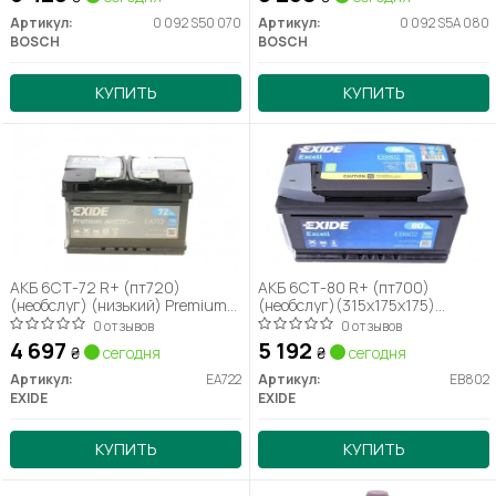
Артикул:
0 092 S50 070
Артикул:
0 092 S5A 080
BOSCH
BOSCH
КУПИТЬ
КУПИТЬ
АКБ 6СТ-72 R+ (пт720)
АКБ 6СТ-80 R+ (пт700)
(необслуг) (низький) Premium
(необслуг)(315х175х175)
Exide
EXCELL Exide
0 отзывов
0 отзывов
4 697
5 192
₴
сегодня
₴
сегодня
Артикул:
EA722
Артикул:
EB802
EXIDE
EXIDE
КУПИТЬ
КУПИТЬ