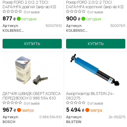
Рокер FORD 2.0/2,2 TDCI
Рокер FORD 2.0/2,2 TDCI
D4FA/HFA довгий (вир-во KS)
D4FA/HFA короткий (вир-во KS)
0 отзывов
0 отзывов
877
900
₴
сегодня
₴
сегодня
Артикул:
50007610
Артикул:
50007611
KOLBENSCHMIDT
KOLBENSCHMIDT
КУПИТЬ
КУПИТЬ
ДАТЧИК ШВИДК.ОБЕРТ.КОЛЕСА
Амортизатор BILSTEIN 24-
ПЕРЕД BOSCH 0 986 594 610
062275
0 отзывов
0 отзывов
967
5 494
₴
завтра
₴
завтра
Артикул:
0 986 594 610
Артикул:
24-062275
BOSCH
BILSTEIN