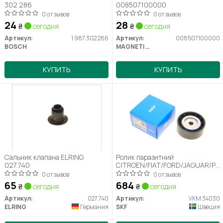
302 286
008507100000
0 отзывов
0 отзывов
24
28
₴
сегодня
₴
сегодня
Артикул:
1 987 302 286
Артикул:
008507100000
BOSCH
MAGNETI MARELLI
КУПИТЬ
КУПИТЬ
Сальник клапана ELRING
Ролик паразитний
027.740
CITROEN/FIAT/FORD/JAGUAR/PE
Jumper/Ducato/Transit/X-
0 отзывов
0 отзывов
Type/Boxer "2,0/2,2L "00>>
65
684
₴
сегодня
₴
сегодня
Артикул:
027.740
Артикул:
VKM 34030
ELRING
Германия
SKF
Швеция