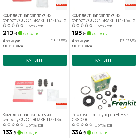
Комплект направляючих
Комплект направляючих
супорту QUICK BRAKE 113-1355X
супорту QUICK BRAKE 113-1385X
0 отзывов
0 отзывов
210
198
₴
сегодня
₴
сегодня
Артикул:
113-1355X
Артикул:
113-1385X
QUICK BRAKE
QUICK BRAKE
КУПИТЬ
КУПИТЬ
Комплект направляючих
Ремкомплект супорта FRENKIT
супорту QUICK BRAKE 113-1355
238038
0 отзывов
0 отзывов
133
334
₴
сегодня
₴
сегодня