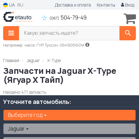
UA
RU
Доставка и оплата
Контакты
Вход
504-79-49
(067)
Какую запчасть ищете?
Например: насос ГУР Туксон, 06H905601A
Главная
Jaguar
X-Type
Запчасти на Jaguar X-Type
(Ягуар Х Тайп)
Найдено 471 запчасть
Уточните автомобиль:
Выберите год
Jaguar