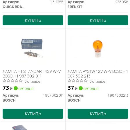
Артикул:
113-1355
Артикул:
238038
QUICK BRAKE
FRENKIT
КУПИТЬ
КУПИТЬ
ЛАМПА H1 STANDART 12V W-V
ЛАМПА PY21W 12V W-V BOSCH 1
BOSCH 1 987 302 011
987 302 213
0 отзывов
0 отзывов
73
37
₴
сегодня
₴
сегодня
Артикул:
1 987 302 011
Артикул:
1 987 302 213
BOSCH
BOSCH
КУПИТЬ
КУПИТЬ