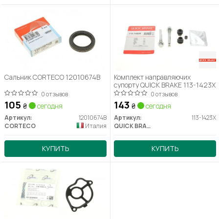
Сальник CORTECO 12010674B
Комплект направляючих
супорту QUICK BRAKE 113-1423X
0 отзывов
0 отзывов
105
143
₴
сегодня
₴
сегодня
Артикул:
12010674B
Артикул:
113-1423X
CORTECO
Италия
QUICK BRAKE
КУПИТЬ
КУПИТЬ