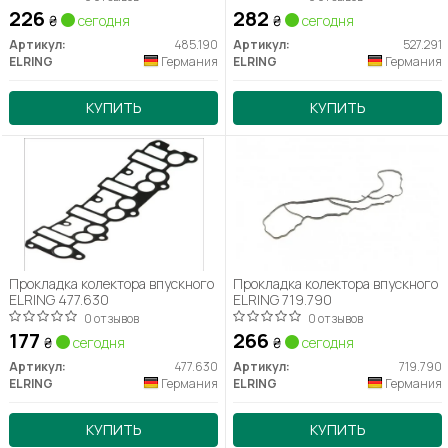
226
282
₴
сегодня
₴
сегодня
Артикул:
485.190
Артикул:
527.291
ELRING
Германия
ELRING
Германия
КУПИТЬ
КУПИТЬ
Прокладка колектора впускного
Прокладка колектора впускного
ELRING 477.630
ELRING 719.790
0 отзывов
0 отзывов
177
266
₴
сегодня
₴
сегодня
Артикул:
477.630
Артикул:
719.790
ELRING
Германия
ELRING
Германия
КУПИТЬ
КУПИТЬ