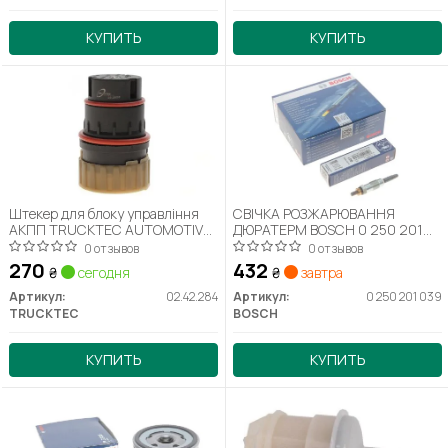
КУПИТЬ
КУПИТЬ
Штекер для блоку управління
СВІЧКА РОЗЖАРЮВАННЯ
АКПП TRUCKTEC AUTOMOTIVE
ДЮРАТЕРМ BOSCH 0 250 201
02.42.284
039
0 отзывов
0 отзывов
270
432
₴
сегодня
₴
завтра
Артикул:
02.42.284
Артикул:
0 250 201 039
TRUCKTEC
BOSCH
КУПИТЬ
КУПИТЬ