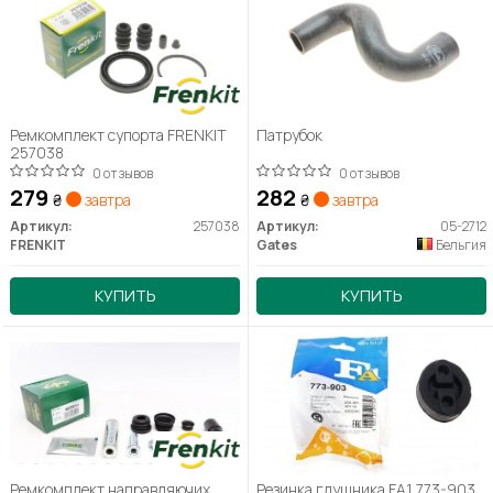
Ремкомплект супорта FRENKIT
Патрубок
257038
0 отзывов
0 отзывов
279
282
₴
завтра
₴
завтра
Артикул:
257038
Артикул:
05-2712
FRENKIT
Gates
Бельгия
КУПИТЬ
КУПИТЬ
Ремкомплект направляючих
Резинка глушника FA1 773-903