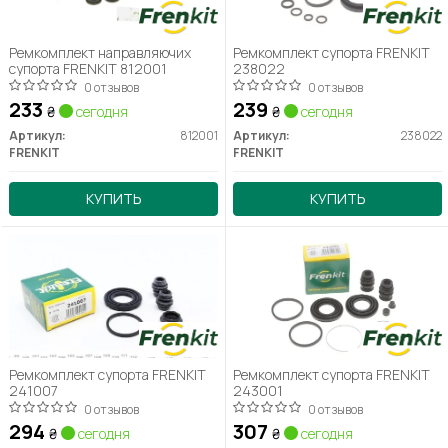
Ремкомплект направляючих
Ремкомплект супорта FRENKIT
супорта FRENKIT 812001
238022
0 отзывов
0 отзывов
233
239
₴
сегодня
₴
сегодня
Артикул:
812001
Артикул:
238022
FRENKIT
FRENKIT
КУПИТЬ
КУПИТЬ
Ремкомплект супорта FRENKIT
Ремкомплект супорта FRENKIT
241007
243001
0 отзывов
0 отзывов
294
307
₴
сегодня
₴
сегодня