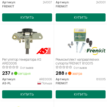
Артикул:
241007
Артикул:
243001
FRENKIT
FRENKIT
КУПИТЬ
КУПИТЬ
Регулятор генератора AS
Ремкомплект направляючих
ARE0006
супорта FRENKIT 810015
0 отзывов
0 отзывов
237
288
₴
сегодня
₴
завтра
Артикул:
ARE0006
Артикул:
810015
AS-PL
Польша
FRENKIT
КУПИТЬ
КУПИТЬ