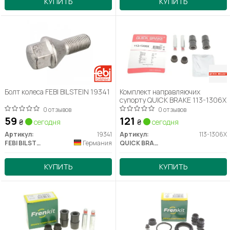
КУПИТЬ
КУПИТЬ
Болт колеса FEBI BILSTEIN 19341
Комплект направляючих
супорту QUICK BRAKE 113-1306X
0 отзывов
0 отзывов
59
121
₴
сегодня
₴
сегодня
Артикул:
19341
Артикул:
113-1306X
FEBI BILSTEIN
Германия
QUICK BRAKE
КУПИТЬ
КУПИТЬ