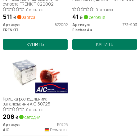
супорта FRENKIT 822002
0 отзывов
0 отзывов
511
41
₴
завтра
₴
сегодня
Артикул:
822002
Артикул:
773-903
FRENKIT
Fischer Automotive One (FA1)
КУПИТЬ
КУПИТЬ
Кришка розподільника
запалювання AIC 50725
0 отзывов
208
₴
сегодня
Артикул:
50725
AIC
Германия