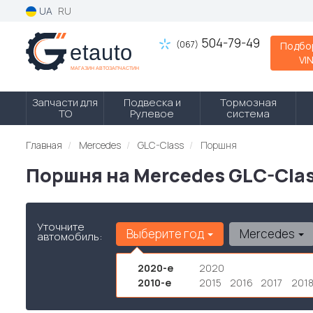
UA
RU
504-79-49
(067)
Подбо
VI
Запчасти для
Подвеска и
Тормозная
ТО
Рулевое
система
Главная
Mercedes
GLC-Class
Поршня
Поршня на Mercedes GLC-Cla
Уточните
Выберите год
Mercedes
автомобиль:
2020-е
2020
2010-е
2015
2016
2017
201