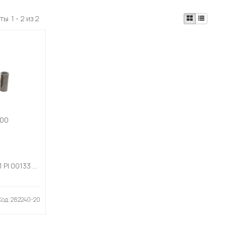
ты:
1 - 2 из 2
000
001 PI 00133 000
Код: 282240-20