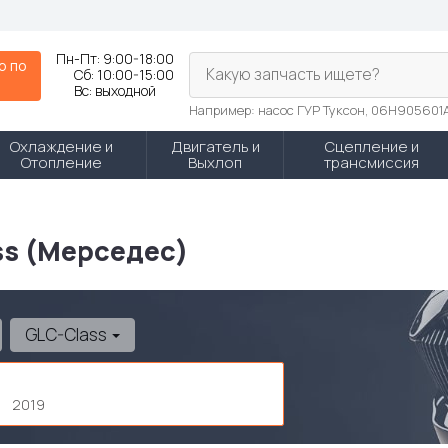
Пн-Пт:
9:00-18:00
р по
Какую запчасть ищете?
Сб:
10:00-15:00
N
Вс:
выходной
Например: насос ГУР Туксон, 06H905601
Охлаждение и
Двигатель и
Сцепление и
Отопление
Выхлоп
трансмиссия
ss (Мерседес)
GLC-Class
8
2019