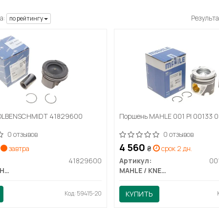
а:
Результа
по рейтингу
OLBENSCHMIDT 41829600
Поршень MAHLE 001 PI 00133 
0 отзывов
0 отзывов
4 560
завтра
₴
срок 2 дн.
41829600
Артикул:
KOLBENSCHMIDT
MAHLE / KNECHT
Код: 59415-20
КУПИТЬ