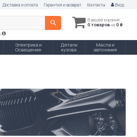
Доставка и оплата
Гарантия и возврат
Контакты
Вход
В вашей корзине
0 товаров
на
0 ₴
A
Электрика и
Детали
Масла и
Освещение
кузова
автохимия