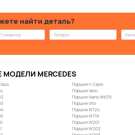
жете найти деталь?
Е МОДЕЛИ MERCEDES
lass
Поршня V-Class
24
Поршня Vario
02
Поршня Viano W639
03
Поршня Vito
04
Поршня W124
05
Поршня W176
10
Поршня W201
1
Поршня W202
12
Поршня W203