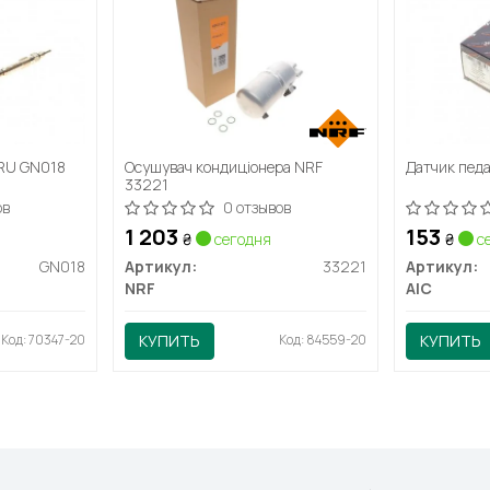
ERU GN018
Осушувач кондиціонера NRF
Датчик педа
33221
ов
0 отзывов
1 203
153
₴
сегодня
₴
с
GN018
Артикул:
33221
Артикул:
NRF
AIC
Код: 70347-20
КУПИТЬ
Код: 84559-20
КУПИТЬ