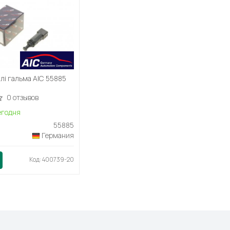
лі гальма AIC 55885
0 отзывов
егодня
55885
Германия
Код: 400739-20