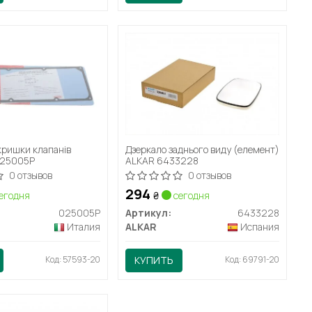
кришки клапанів
Дзеркало заднього виду (елемент)
25005P
ALKAR 6433228
0 отзывов
0 отзывов
294
егодня
₴
сегодня
025005P
Артикул:
6433228
Италия
ALKAR
Испания
Код: 57593-20
КУПИТЬ
Код: 69791-20