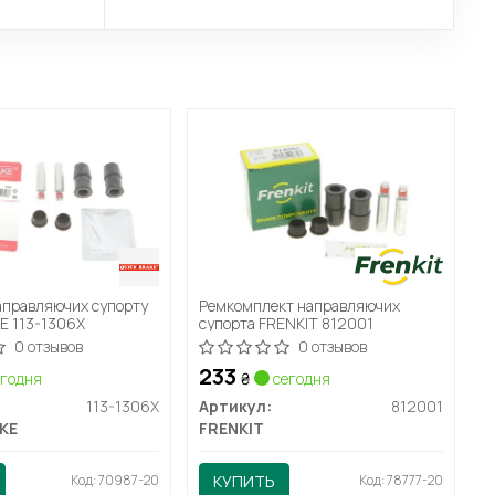
аправляючих супорту
Ремкомплект направляючих
E 113-1306X
супорта FRENKIT 812001
0 отзывов
0 отзывов
233
годня
₴
сегодня
113-1306X
Артикул:
812001
KE
FRENKIT
Код: 70987-20
КУПИТЬ
Код: 78777-20