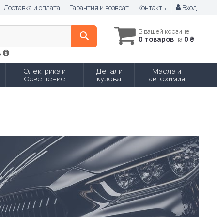
Доставка и оплата
Гарантия и возврат
Контакты
Вход
В вашей корзине
0 товаров
на
0 ₴
A
Электрика и
Детали
Масла и
Освещение
кузова
автохимия