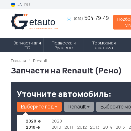
UA
RU
504-79-49
(067)
Подбо
VI
Запчасти для
Подвеска и
Тормозная
ТО
Рулевое
система
Главная
Renault
Запчасти на Renault (Рено)
Уточните автомобиль:
Выберите год
Renault
Выберите м
2020-е
2020
2010-е
2010
2011
2012
2013
2014
2015
2