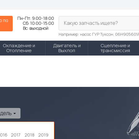
Пн-Пт:
9:00-18:00
р по
Какую запчасть ищете?
Сб:
10:00-15:00
N
Вс:
выходной
Например: насос ГУР Туксон, 06H905601
Охлаждение и
Двигатель и
Сцепление и
Отопление
Выхлоп
трансмиссия
одель
016
2017
2018
2019