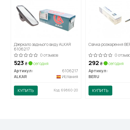
Дзеркало заднього виду ALKAR
Свічка розжарення B
6106217
0 отзывов
0 отзыв
523
292
₴
сегодня
₴
сегодня
Артикул:
6106217
Артикул:
ALKAR
Испания
BERU
КУПИТЬ
Код: 69860-20
КУПИТЬ