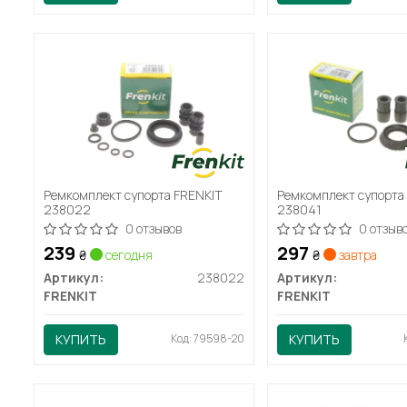
Ремкомплект супорта FRENKIT
Ремкомплект супорта
238022
238041
0 отзывов
0 отзыв
239
297
₴
сегодня
₴
завтра
Артикул:
238022
Артикул:
FRENKIT
FRENKIT
КУПИТЬ
Код: 79598-20
КУПИТЬ