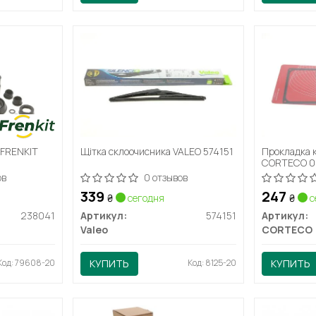
 FRENKIT
Щітка склоочисника VALEO 574151
Прокладка 
CORTECO 0
ов
0 отзывов
339
247
₴
сегодня
₴
с
238041
Артикул:
574151
Артикул:
Valeo
CORTECO
Код: 79608-20
КУПИТЬ
Код: 8125-20
КУПИТЬ