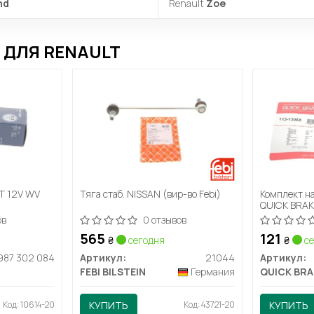
nd
Renault
Zoe
ДЛЯ RENAULT
T 12V WV
Тяга стаб. NISSAN (вир-во Febi)
Комплект н
QUICK BRAK
ов
0 отзывов
565
121
₴
сегодня
₴
се
 987 302 084
Артикул:
21044
Артикул:
FEBI BILSTEIN
Германия
QUICK BRA
Код: 10614-20
КУПИТЬ
Код: 43721-20
КУПИТЬ