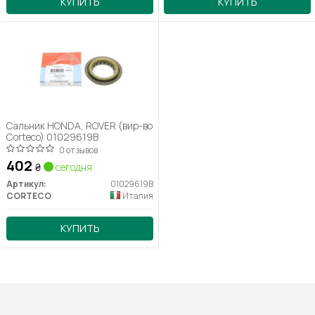
КУПИТЬ
КУПИТЬ
Сальник HONDA, ROVER (вир-во
Corteco) 01029619B
0 отзывов
402
₴
сегодня
Артикул:
01029619B
CORTECO
Италия
КУПИТЬ