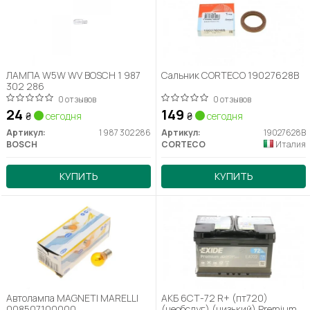
ЛАМПА W5W WV BOSCH 1 987
Сальник CORTECO 19027628B
302 286
0 отзывов
0 отзывов
24
149
₴
сегодня
₴
сегодня
Артикул:
1 987 302 286
Артикул:
19027628B
BOSCH
CORTECO
Италия
КУПИТЬ
КУПИТЬ
Автолампа MAGNETI MARELLI
АКБ 6СТ-72 R+ (пт720)
008507100000
(необслуг) (низький) Premium