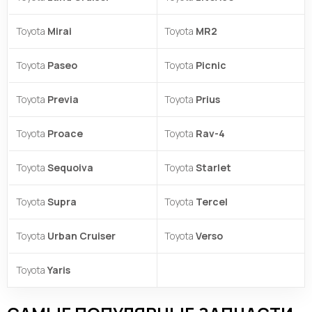
Toyota
Mirai
Toyota
MR2
Toyota
Paseo
Toyota
Picnic
Toyota
Previa
Toyota
Prius
Toyota
Proace
Toyota
Rav-4
Toyota
Sequoiva
Toyota
Starlet
Toyota
Supra
Toyota
Tercel
Toyota
Urban Cruiser
Toyota
Verso
Toyota
Yaris