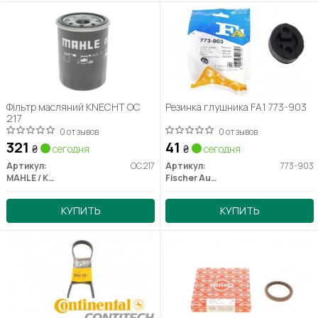
Фільтр масляний KNECHT OC
Резинка глушника FA1 773-903
217
0 отзывов
0 отзывов
321
41
₴
сегодня
₴
сегодня
Артикул:
OC 217
Артикул:
773-903
MAHLE / KNECHT
Fischer Automotive One (FA1)
КУПИТЬ
КУПИТЬ