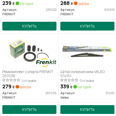
239
288
₴
сегодня
₴
завтра
Артикул:
238022
Артикул:
810015
FRENKIT
FRENKIT
КУПИТЬ
КУПИТЬ
Ремкомплект супорта FRENKIT
Щітка склоочисника VALEO
257038
574151
0 отзывов
0 отзывов
279
339
₴
завтра
₴
сегодня
Артикул:
257038
Артикул:
574151
FRENKIT
Valeo
КУПИТЬ
КУПИТЬ