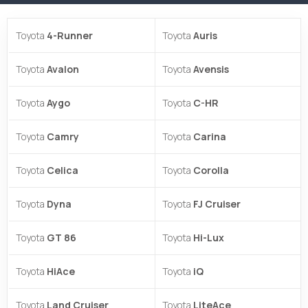
Toyota
4-Runner
Toyota
Auris
Toyota
Avalon
Toyota
Avensis
Toyota
Aygo
Toyota
C-HR
Toyota
Camry
Toyota
Carina
Toyota
Celica
Toyota
Corolla
Toyota
Dyna
Toyota
FJ Cruiser
Toyota
GT 86
Toyota
Hi-Lux
Toyota
HiAce
Toyota
iQ
Toyota
Land Cruiser
Toyota
LiteAce