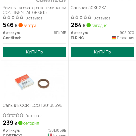
Ремінь генератора поліклиновий
Сальник 50X62X7
CONTINENTAL 6PK915
0 отзывов
0 отзывов
546
284
₴
завтра
₴
сегодня
Артикул:
6PK915
Артикул:
903.070
Contitech
ELRING
Германия
КУПИТЬ
КУПИТЬ
Сальник CORTECO 12013859B
0 отзывов
239
₴
сегодня
Артикул:
12013859B
CORTECO
Италия