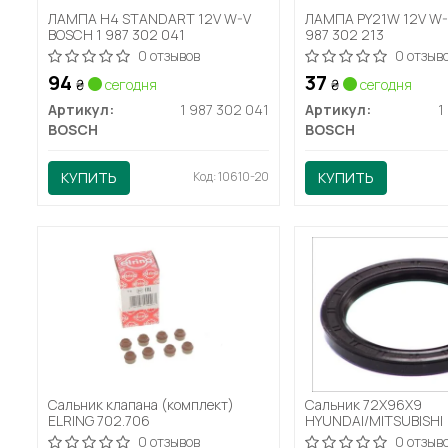
ЛАМПА H4 STANDART 12V W-V
ЛАМПА PY21W 12V W-
BOSCH 1 987 302 041
987 302 213
0 отзывов
0 отзыв
94
37
₴
сегодня
₴
сегодня
Артикул:
1 987 302 041
Артикул:
1
BOSCH
BOSCH
КУПИТЬ
Код: 10610-20
КУПИТЬ
Сальник клапана (комплект)
Сальник 72X96X9
ELRING 702.706
HYUNDAI/MITSUBISHI
0 отзывов
0 отзыв