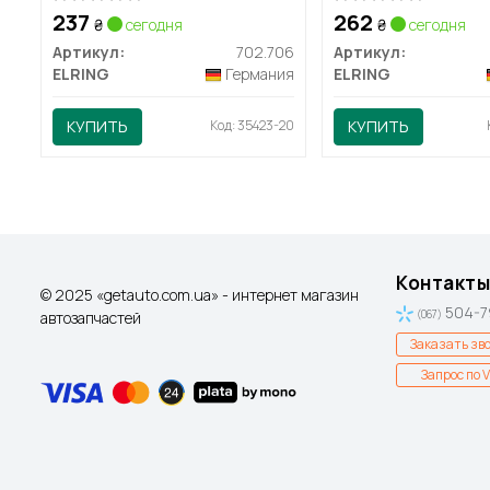
237
262
₴
сегодня
₴
сегодня
Артикул:
702.706
Артикул:
ELRING
Германия
ELRING
КУПИТЬ
Код: 35423-20
КУПИТЬ
Контакты
© 2025 «getauto.com.ua» - интернет магазин
504-7
автозапчастей
(067)
Заказать зв
Запрос по V