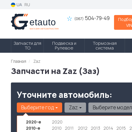
UA
RU
504-79-49
(067)
Подбо
VI
Запчасти для
Подвеска и
Тормозная
ТО
Рулевое
система
Главная
Zaz
Запчасти на Zaz (Заз)
Уточните автомобиль:
Выберите год
Zaz
Выберите моде
2020-е
2020
2010-е
2010
2011
2012
2013
2014
2015
2