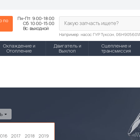
Пн-Пт:
9:00-18:00
р по
Какую запчасть ищете?
Сб:
10:00-15:00
N
Вс:
выходной
Например: насос ГУР Туксон, 06H905601
Охлаждение и
Двигатель и
Сцепление и
Отопление
Выхлоп
трансмиссия
ль
016
2017
2018
2019