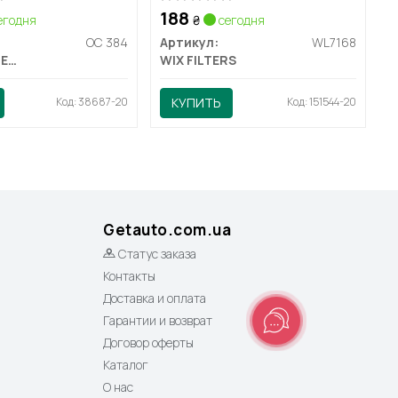
188
егодня
₴
сегодня
OC 384
Артикул:
WL7168
MAHLE / KNECHT
WIX FILTERS
Код: 38687-20
КУПИТЬ
Код: 151544-20
Getauto.com.ua
Статус заказа
Контакты
Доставка и оплата
Гарантии и возврат
Договор оферты
Каталог
О нас