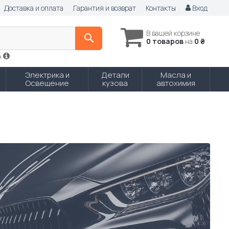
Доставка и оплата
Гарантия и возврат
Контакты
Вход
В вашей корзине
0 товаров
на
0 ₴
A
Электрика и
Детали
Масла и
Освещение
кузова
автохимия