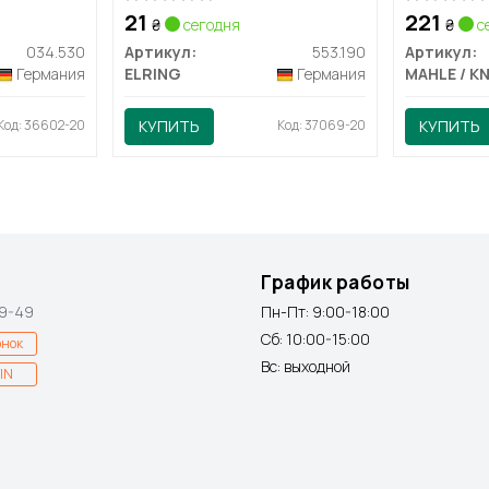
21
221
₴
сегодня
₴
с
034.530
Артикул:
553.190
Артикул:
Германия
ELRING
Германия
Код: 36602-20
КУПИТЬ
Код: 37069-20
КУПИТЬ
График работы
9-49
Пн-Пт: 9:00-18:00
Сб: 10:00-15:00
онок
Вс: выходной
IN