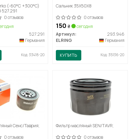
rko (-60°C +300°C)
Сальник 35X50X8
 527.291
0 отзывов
0 отзывов
150
егодня
₴
сегодня
527.291
Артикул:
293.946
Германия
ELRING
Германия
Код: 33418-20
КУПИТЬ
Код: 35136-20
ляный Сенс/Таврия;
Фильтр масляный SEN/TAVR;
0 отзывов
0 отзывов