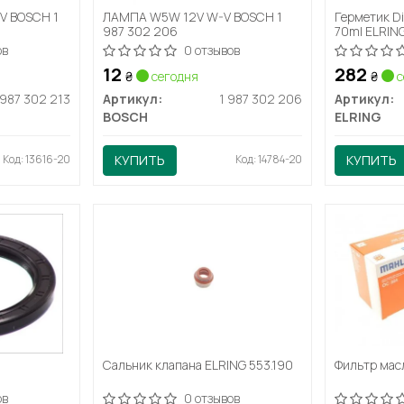
V BOSCH 1
ЛАМПА W5W 12V W-V BOSCH 1
Герметик Di
987 302 206
70ml ELRING
ов
0 отзывов
12
282
₴
сегодня
₴
с
 987 302 213
Артикул:
1 987 302 206
Артикул:
BOSCH
ELRING
Код: 13616-20
КУПИТЬ
Код: 14784-20
КУПИТЬ
Сальник клапана ELRING 553.190
Фильтр мас
ов
0 отзывов