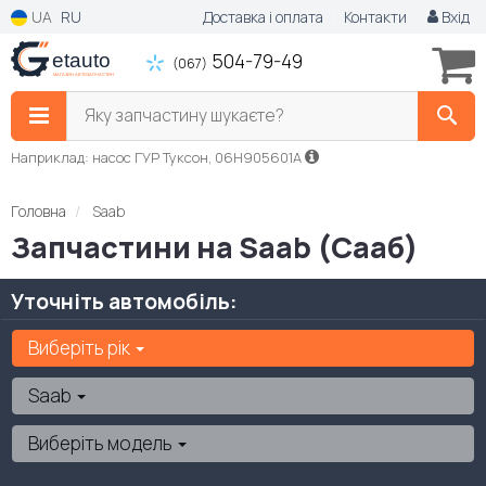
UA
RU
Доставка і оплата
Контакти
Вхід
504-79-49
(067)
Яку запчастину шукаєте?
Наприклад: насос ГУР Туксон, 06H905601A
Головна
Saab
Запчастини на Saab (Сааб)
Уточніть автомобіль:
Виберіть рік
Saab
Виберіть модель