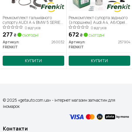
Ремкомплект гальмівного
Ремкомплект супорта заднього
супорту AUDI A 4 BMW 5 SERIES
(з поршнем) Audi A4, A6/Opel
(E-39, E-60, E61) 6 SERIES (E-
Astra H, G, Zafira/Toyota
0 відгуків
0 відгуків
63,E-64),7 SERIE
Avensis/VW Passat (d=57mm)
277
672
₴
сьогодні
₴
сьогодні
(Ate) (257904) Frenkit
Артикул:
260032
Артикул:
257904
FRENKIT
FRENKIT
КУПИТИ
КУПИТИ
© 2025 «getauto.com.ua» - інтернет магазин запчастин для
іномарок
Контакти