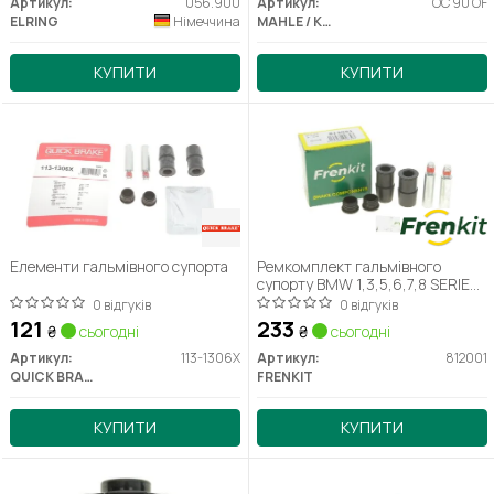
Артикул:
056.900
Артикул:
OC 90 OF
ELRING
Німеччина
MAHLE / KNECHT
КУПИТИ
КУПИТИ
Елементи гальмівного супорта
Ремкомплект гальмівного
супорту BMW 1,3,5,6,7,8 SERIES,
CITROEN C4,C5, EVASION, SAXO,
0 відгуків
0 відгуків
XSARA, PICASSO
121
233
₴
сьогодні
₴
сьогодні
Артикул:
113-1306X
Артикул:
812001
QUICK BRAKE
FRENKIT
КУПИТИ
КУПИТИ