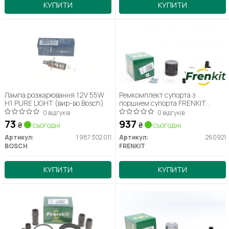
КУПИТИ
КУПИТИ
Лампа розжарювання 12V 55W
Ремкомплект супорта з
H1 PURE LIGHT (вир-во Bosch)
поршнем супорта FRENKIT
260921
0 відгуків
0 відгуків
73
937
₴
сьогодні
₴
сьогодні
Артикул:
1 987 302 011
Артикул:
260921
BOSCH
FRENKIT
КУПИТИ
КУПИТИ