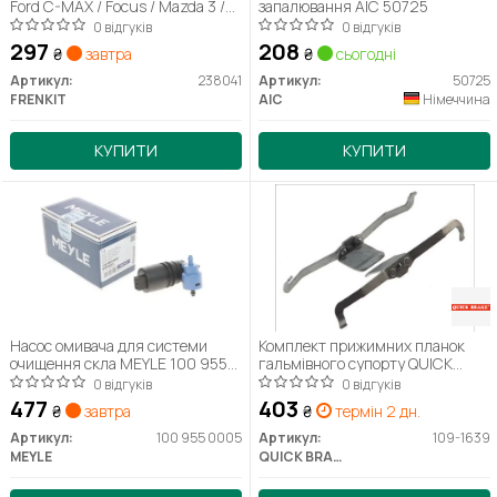
Ford C-MAX / Focus / Mazda 3 /
запалювання AIC 50725
Renault Laguna (d = 38mm)
0 відгуків
0 відгуків
(Ate) (238041) Frenkit
297
208
₴
завтра
₴
сьогодні
Артикул:
238041
Артикул:
50725
FRENKIT
AIC
Німеччина
КУПИТИ
КУПИТИ
Насос омивача для системи
Комплект прижимних планок
очищення скла MEYLE 100 955
гальмівного супорту QUICK
0005
BRAKE 109-1639
0 відгуків
0 відгуків
477
403
₴
завтра
₴
термін 2 дн.
Артикул:
100 955 0005
Артикул:
109-1639
MEYLE
QUICK BRAKE