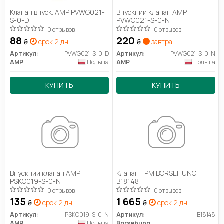
Клапан впуск. AMP PVWG021-
Впускний клапан AMP
S-0-D
PVWG021-S-0-N
0 отзывов
0 отзывов
88
220
₴
срок 2 дн.
₴
завтра
Артикул:
PVWG021-S-0-D
Артикул:
PVWG021-S-0-N
AMP
Польша
AMP
Польша
КУПИТЬ
КУПИТЬ
Впускний клапан AMP
Клапан ГРМ BORSEHUNG
PSKO019-S-0-N
B18148
0 отзывов
0 отзывов
135
1 665
₴
срок 2 дн.
₴
срок 2 дн.
Артикул:
PSKO019-S-0-N
Артикул:
B18148
AMP
Польша
Borsehung