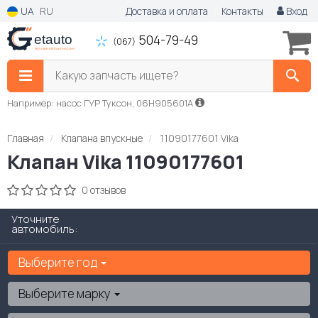
UA
RU
Доставка и оплата
Контакты
Вход
504-79-49
(067)
Какую запчасть ищете?
Например: насос ГУР Туксон, 06H905601A
Главная
Клапана впускные
11090177601 Vika
Клапан Vika 11090177601
0 отзывов
Уточните
автомобиль:
Выберите год
Выберите марку