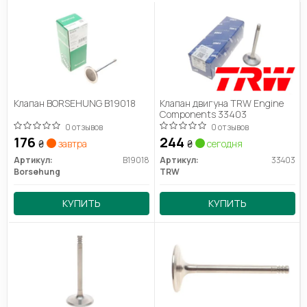
Клапан BORSEHUNG B19018
Клапан двигуна TRW Engine
Components 33403
0 отзывов
0 отзывов
176
244
₴
завтра
₴
сегодня
Артикул:
B19018
Артикул:
33403
Borsehung
TRW
КУПИТЬ
КУПИТЬ