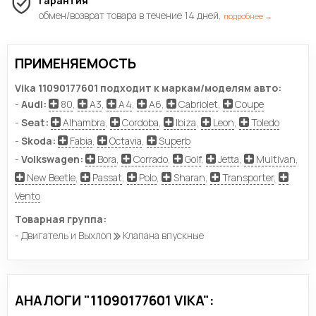
Гарантия
обмен/возврат товара в течение 14 дней,
подробнее →
ПРИМЕНЯЕМОСТЬ
Vika 11090177601 подходит к маркам/моделям авто:
-
Audi:
80
,
A3
,
A4
,
A6
,
Cabriolet
,
Coupe
-
Seat:
Alhambra
,
Cordoba
,
Ibiza
,
Leon
,
Toledo
-
Skoda:
Fabia
,
Octavia
,
Superb
-
Volkswagen:
Bora
,
Corrado
,
Golf
,
Jetta
,
Multivan
,
New Beetle
,
Passat
,
Polo
,
Sharan
,
Transporter
,
Vento
Товарная группа:
- Двигатель и Выхлоп
Клапана впускные
АНАЛОГИ "11090177601 VIKA":