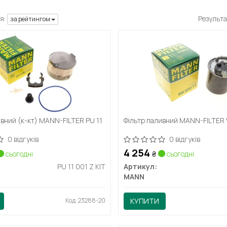
я:
Результа
за рейтингом
ивний (к-кт) MANN-FILTER PU 11
Фільтр паливний MANN-FILTER
0 відгуків
0 відгуків
4 254
сьогодні
₴
сьогодні
PU 11 001 Z KIT
Артикул:
MANN
Код: 23288-20
КУПИТИ