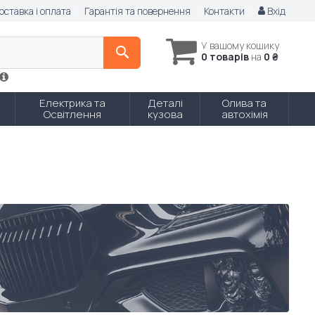
оставка і оплата
Гарантія та повернення
Контакти
Вхід
У вашому кошику
0 товарів
на
0 ₴
Електрика та
Деталі
Олива та
Освітлення
кузова
автохімія