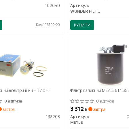
102040
Артикул:
WUNDER FILTER
Код: 107392-20
КУПИТИ
вний електричний HITACHI
Фільтр паливний MEYLE 014 32
0 відгуків
0 відгуків
3 312
завтра
₴
завтра
133268
Артикул:
0
MEYLE