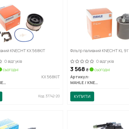
ивний KNECHT KX 568KIT
Фільтр паливний KNECHT KL 91
0 відгуків
0 відгуків
3 568
сьогодні
₴
сьогодні
KX 568KIT
Артикул:
MAHLE / KNECHT
MAHLE / KNECHT
Код: 37742-20
КУПИТИ