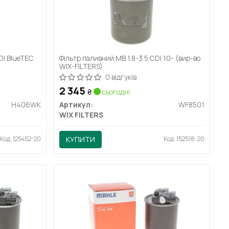
DI BlueTEC
Фільтр паливний MB 1.8-3.5 CDI 10- (вир-во
WIX-FILTERS)
0 відгуків
2 345
₴
сьогодні
H406WK
Артикул:
WF8501
WIX FILTERS
Код: 125452-20
КУПИТИ
Код: 152518-20