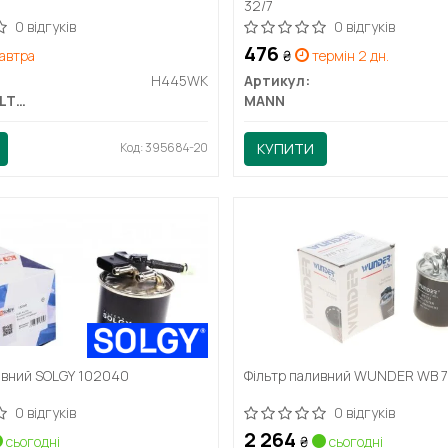
32/7
0 відгуків
0 відгуків
476
автра
₴
термін 2 дн.
H445WK
Артикул:
HENGST FILTER
MANN
Код: 395684-20
КУПИТИ
ивний SOLGY 102040
Фільтр паливний WUNDER WB 
0 відгуків
0 відгуків
2 264
сьогодні
₴
сьогодні