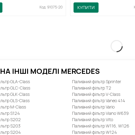
Код: 91075-20
КУПИТИ
НА ІНШІ МОДЕЛІ MERCEDES
льтр GLA-Class
Паливний фільтр Sprinter
ільтр GLC-Class
Паливний фільтр T2
льтр GLK-Class
Паливний фільтр V-Class
льтр GLS-Class
Паливний фільтр Vaneo 414
ільтр M-Class
Паливний фільтр Vario
ільтр S124
Паливний фільтр Viano W639
ільтр S202
Паливний фільтр Vito
ільтр S203
Паливний фільтр W116, W126
ільтр S204
Паливний фільтр W124