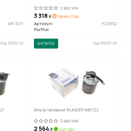
0 відгуків
3 318
₴
термін 3 дн.
WK 32/7
Артикул:
FCS932
Purflux
Код: 23362-20
КУПИТИ
Код: 88037-20
721
Фільтр паливний WUNDER WB 722
0 відгуків
2 564
₴
сьогодні