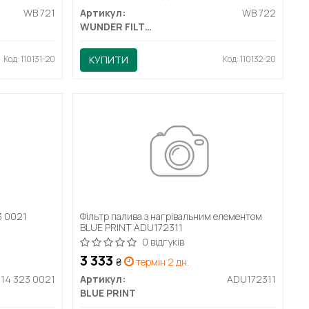
WB 721
Артикул:
WB 722
WUNDER FILTER
Код: 110131-20
КУПИТИ
Код: 110132-20
3 0021
Фільтр палива з нагрівальним елементом
BLUE PRINT ADU172311
0 відгуків
3 333
₴
термін 2 дн.
14 323 0021
Артикул:
ADU172311
BLUE PRINT