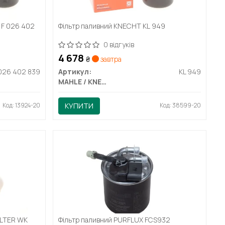
F 026 402
Фільтр паливний KNECHT KL 949
0 відгуків
4 678
₴
завтра
 026 402 839
Артикул:
KL 949
MAHLE / KNECHT
Код: 13924-20
КУПИТИ
Код: 38599-20
ILTER WK
Фільтр паливний PURFLUX FCS932