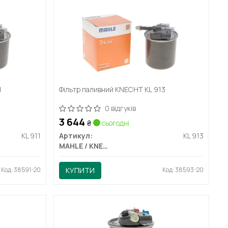
1
Фільтр паливний KNECHT KL 913
0 відгуків
3 644
₴
сьогодні
KL 911
Артикул:
KL 913
MAHLE / KNECHT
Код: 38591-20
КУПИТИ
Код: 38593-20