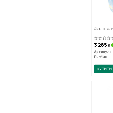
Фільтр пал
3 285
₴
Артикул:
Purflux
КУПИТИ