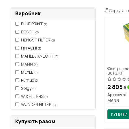
Сортуванн
Виробник
BLUE PRINT
(1)
BOSCH
(2)
HENGST FILTER
(2)
HITACHI
(1)
MAHLE / KNECHT
(4)
MANN
(4)
Фільтр пал
MEYLE
001 Z KIT
(1)
Purflux
(2)
2 805
₴
Solgy
(1)
Артикул:
WIX FILTERS
(1)
MANN
WUNDER FILTER
(2)
КУПИТИ
Купують разом