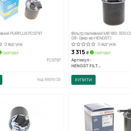
ивний PURFLUX FCS797
Фільтр паливний MB 180-300 C
08- (вир-во HENGST)
0 відгуків
0 відгуків
3 315
сьогодні
₴
сьогодні
FCS797
Артикул:
HENGST FILTER
Код: 88010-20
КУПИТИ