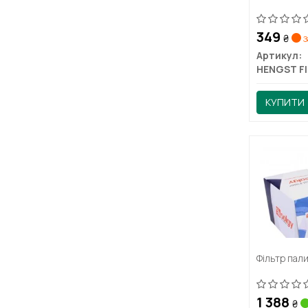
349
₴
з
Артикул:
КУПИТИ
Фільтр пал
1 388
₴