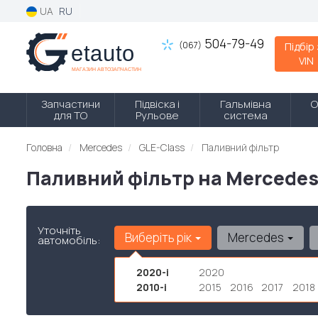
UA
RU
504-79-49
(067)
Підбір
VIN
Запчастини
Підвіска і
Гальмівна
О
для ТО
Рульове
система
Головна
Mercedes
GLE-Class
Паливний фільтр
Паливний фільтр на Mercedes
Уточніть
Виберіть рік
Mercedes
автомобіль:
2020-і
2020
2010-і
2015
2016
2017
2018