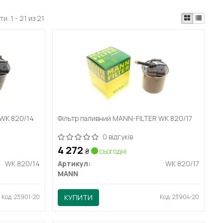
ти:
1 - 21 из 21
 WK 820/14
Фільтр паливний MANN-FILTER WK 820/17
0 відгуків
4 272
₴
сьогодні
WK 820/14
Артикул:
WK 820/17
MANN
Код: 23901-20
КУПИТИ
Код: 23904-20