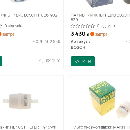
ФІЛЬТР ДИЗ BOSCH F 026 402
ПАЛИВНИЙ ФІЛЬТР ДИЗ BOSCH 
839
0 відгуків
0 відгуків
3 430
завтра
₴
завтра
F 026 402 836
Артикул:
F
BOSCH
Код: 13922-20
КУПИТИ
ивний HENGST FILTER H445WK
Фільтр пневмопідвіски MANN-F