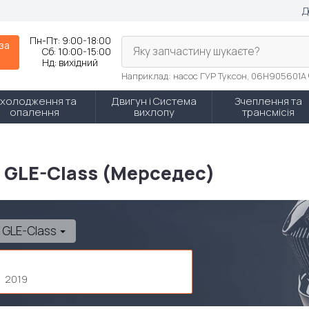
Д
Пн-Пт:
9:00-18:00
 за
Яку запчастину шукаєте?
Сб:
10:00-15:00
Нд:
вихідний
Наприклад: насос ГУР Туксон, 06H905601A
холодження та
Двигун і Система
Зчеплення та
опалення
вихлопу
трансмісія
 GLE-Class (Мерседес)
GLE-Class
2019