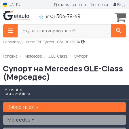
UA
RU
Доставка і оплата
Контакти
Вхід
504-79-49
(067)
Яку запчастину шукаєте?
Наприклад: насос ГУР Туксон, 06H905601A
Головна
Mercedes
GLE-Class
Супорт
Супорт на Mercedes GLE-Class
(Мерседес)
Уточніть
автомобіль:
Виберіть рік
Mercedes