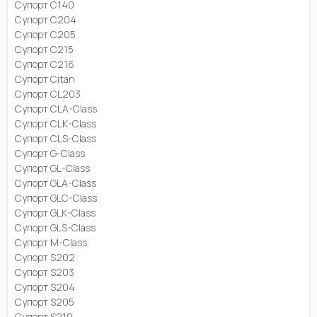
Супорт C140
Супорт C204
Супорт C205
Супорт C215
Супорт C216
Супорт Citan
Супорт CL203
Супорт CLA-Class
Супорт CLK-Class
Супорт CLS-Class
Супорт G-Class
Супорт GL-Class
Супорт GLA-Class
Супорт GLC-Class
Супорт GLK-Class
Супорт GLS-Class
Супорт M-Class
Супорт S202
Супорт S203
Супорт S204
Супорт S205
Супорт S210