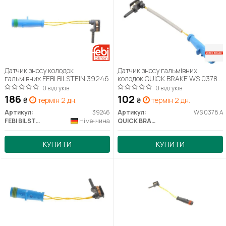
Датчик зносу колодок
Датчик зносу гальмівних
гальмівних FEBI BILSTEIN 39246
колодок QUICK BRAKE WS 0378
A
0 відгуків
0 відгуків
186
102
₴
термін 2 дн.
₴
термін 2 дн.
Артикул:
39246
Артикул:
WS 0378 A
FEBI BILSTEIN
Німеччина
QUICK BRAKE
КУПИТИ
КУПИТИ