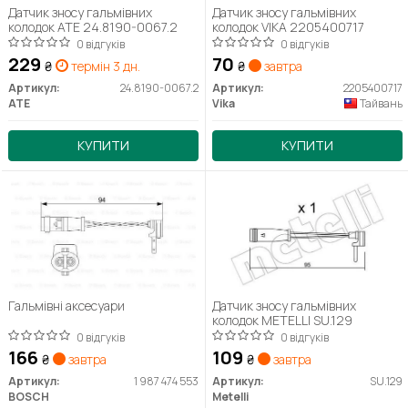
Датчик зносу гальмівних
Датчик зносу гальмівних
колодок ATE 24.8190-0067.2
колодок VIKA 2205400717
0 відгуків
0 відгуків
229
70
₴
термін 3 дн.
₴
завтра
Артикул:
24.8190-0067.2
Артикул:
2205400717
ATE
Vika
Тайвань
КУПИТИ
КУПИТИ
Гальмівні аксесуари
Датчик зносу гальмівних
колодок METELLI SU.129
0 відгуків
0 відгуків
166
109
₴
завтра
₴
завтра
Артикул:
1 987 474 553
Артикул:
SU.129
BOSCH
Metelli