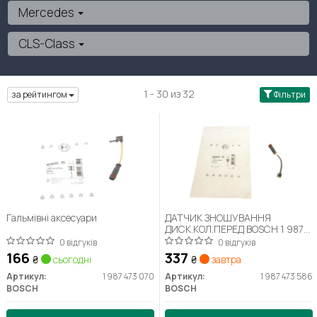
Mercedes
CLS-Class
1 - 30 из 32
за рейтингом
Фільтри
Гальмівні аксесуари
ДАТЧИК ЗНОШУВАННЯ
ДИСК.КОЛ.ПЕРЕД BOSCH 1 987
473 586
0 відгуків
0 відгуків
166
337
₴
сьогодні
₴
завтра
Артикул:
1 987 473 070
Артикул:
1 987 473 586
BOSCH
BOSCH