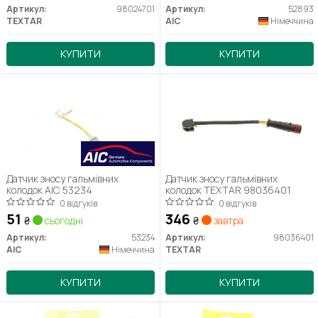
Артикул:
98024701
Артикул:
52893
TEXTAR
AIC
Німеччина
КУПИТИ
КУПИТИ
Датчик зносу гальмівних
Датчик зносу гальмівних
колодок AIC 53234
колодок TEXTAR 98036401
0 відгуків
0 відгуків
51
346
₴
сьогодні
₴
завтра
Артикул:
53234
Артикул:
98036401
AIC
Німеччина
TEXTAR
КУПИТИ
КУПИТИ