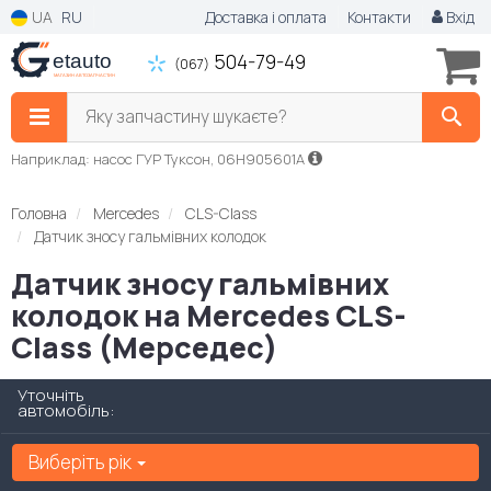
UA
RU
Доставка і оплата
Контакти
Вхід
504-79-49
(067)
Яку запчастину шукаєте?
Наприклад: насос ГУР Туксон, 06H905601A
Головна
Mercedes
CLS-Class
Датчик зносу гальмівних колодок
Датчик зносу гальмівних
колодок на Mercedes CLS-
Class (Мерседес)
Уточніть
автомобіль:
Виберіть рік