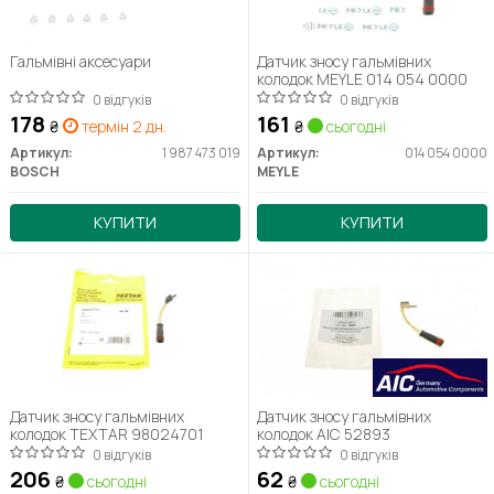
Гальмівні аксесуари
Датчик зносу гальмівних
колодок MEYLE 014 054 0000
0 відгуків
0 відгуків
178
161
₴
термін 2 дн.
₴
сьогодні
Артикул:
1 987 473 019
Артикул:
014 054 0000
BOSCH
MEYLE
КУПИТИ
КУПИТИ
Датчик зносу гальмівних
Датчик зносу гальмівних
колодок TEXTAR 98024701
колодок AIC 52893
0 відгуків
0 відгуків
206
62
₴
сьогодні
₴
сьогодні