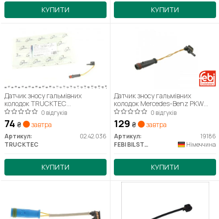
КУПИТИ
КУПИТИ
Датчик зносу гальмівних
Датчик зносу гальмівних
колодок TRUCKTEC
колодок Mercedes-Benz PKW
AUTOMOTIVE 02.42.036
(вир-во FEBI)
0 відгуків
0 відгуків
74
129
₴
завтра
₴
завтра
Артикул:
02.42.036
Артикул:
19186
TRUCKTEC
FEBI BILSTEIN
Німеччина
КУПИТИ
КУПИТИ