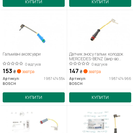
КУПИТИ
КУПИТИ
Гальмівні аксесуари
Датчик зносу гальм. колодок
MERCEDES-BENZ (вир-во
Bosch)
0 відгуків
0 відгуків
153
147
₴
завтра
₴
завтра
Артикул:
1 987 474 554
Артикул:
1 987 474 966
BOSCH
BOSCH
КУПИТИ
КУПИТИ