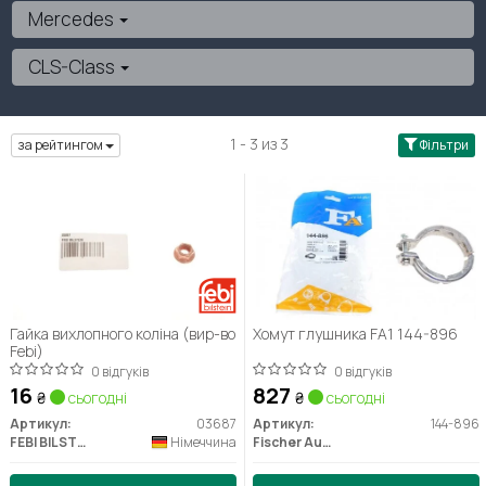
Mercedes
CLS-Class
1 - 3 из 3
за рейтингом
Фільтри
Гайка вихлопного коліна (вир-во
Хомут глушника FA1 144-896
Febi)
0 відгуків
0 відгуків
16
827
₴
сьогодні
₴
сьогодні
Артикул:
03687
Артикул:
144-896
FEBI BILSTEIN
Німеччина
Fischer Automotive One (FA1)