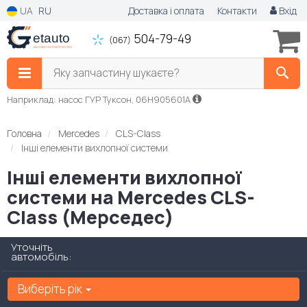
UA
RU
Доставка і оплата
Контакти
Вхід
504-79-49
(067)
Яку запчастину шукаєте?
Наприклад: насос ГУР Туксон, 06H905601A
Головна
Mercedes
CLS-Class
Інші елементи вихлопної системи
Інші елементи вихлопної
системи на Mercedes CLS-
Class (Мерседес)
Уточніть
автомобіль:
Виберіть рік