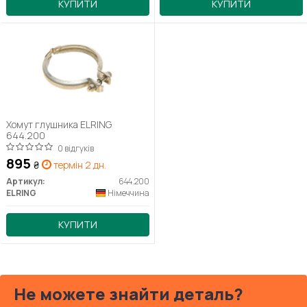
КУПИТИ
КУПИТИ
Хомут глушника ELRING
644.200
0 відгуків
895
₴
термін 2 дн.
Артикул:
644.200
ELRING
Німеччина
КУПИТИ
Не можете знайти деталь?