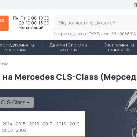
Д
Пн-Пт:
9:00-18:00
 за
Яку запчастину шукаєте?
Сб:
10:00-15:00
Нд:
вихідний
Наприклад: насос ГУР Туксон, 06H905601A
холодження та
Двигун і Система
Зчеплення та
опалення
вихлопу
трансмісія
теми
 на Mercedes CLS-Class (Мерсед
CLS-Class
2014
2015
2016
2017
2018
2019
2008
2009