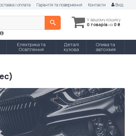
оставка і оплата
Гарантія та повернення
Контакти
Вхід
У вашому кошику
0 товарів
на
0 ₴
Електрика та
Деталі
Олива та
Освітлення
кузова
автохімія
ес)