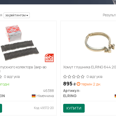
я:
Результ
за рейтингом
пускного колектора (вир-во
Хомут глушника ELRING 644.2
8
0 відгуків
0 відгуків
895
годні
₴
термін 2 дн.
46388
Артикул:
EIN
Німеччина
ELRING
Код: 49372-20
КУПИТИ