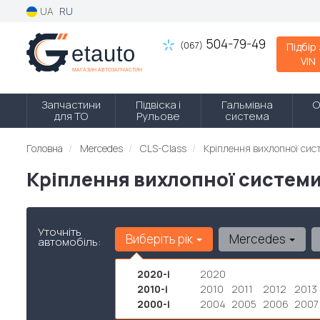
UA
RU
504-79-49
(067)
Підбір
VIN
Запчастини
Підвіска і
Гальмівна
О
для ТО
Рульове
система
Головна
Mercedes
CLS-Class
Кріплення вихлопної сис
Кріплення вихлопної системи
Уточніть
Виберіть рік
Mercedes
автомобіль:
2020-і
2020
2010-і
2010
2011
2012
2013
2000-і
2004
2005
2006
2007