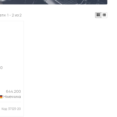
ати:
1 - 2 из 2
00
644.200
Німеччина
Код: 37123-20