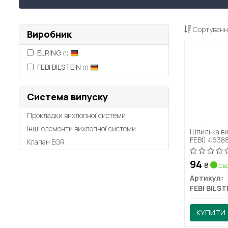
Сортуванн
Виробник
ELRING
(1)
FEBI BILSTEIN
(1)
Система випуску
Прокладки вихлопної системи
Інші елементи вихлопної системи
Шпилька ви
FEBI) 4638
Клапан EGR
94
₴
сьо
Артикул:
FEBI BILST
КУПИТИ