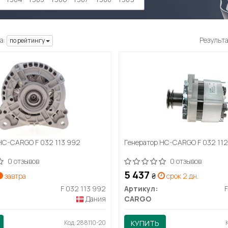
а:
Результ
по рейтингу
HC-CARGO F 032 113 992
Генератор HC-CARGO F 032 112
0 отзывов
0 отзывов
5 437
завтра
₴
срок 2 дн.
F 032 113 992
Артикул:
Дания
CARGO
Код: 288110-20
КУПИТЬ