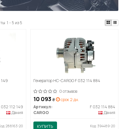
аты:
1 - 5 из 5
 149
Генератор HC-CARGO F 032 114 884
0 отзывов
10 093
₴
срок 2 дн.
F 032 112 149
Артикул:
F 032 114 884
Дания
CARGO
Дания
Код: 288163-20
КУПИТЬ
Код: 394489-20