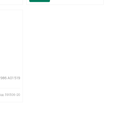
9
 986 A01 519
Код: 391306-20