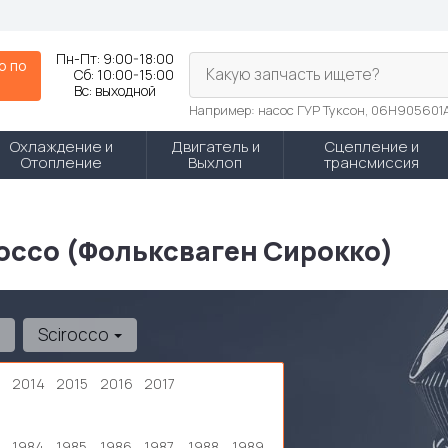
Пн-Пт:
9:00-18:00
р по
Какую запчасть ищете?
Сб:
10:00-15:00
N
Вс:
выходной
Например: насос ГУР Туксон, 06H905601
Охлаждение и
Двигатель и
Сцепление и
Отопление
Выхлоп
трансмиссия
rocco (Фольксваген Сирокко)
Scirocco
3
2014
2015
2016
2017
1984
1985
1986
1987
1988
1989