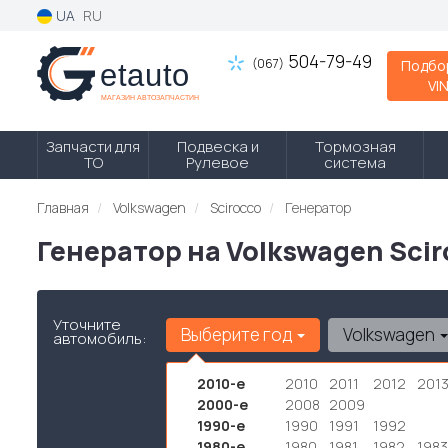
UA
RU
504-79-49
(067)
Подбо
VI
Запчасти для
Подвеска и
Тормозная
ТО
Рулевое
система
Главная
Volkswagen
Scirocco
Генератор
Генератор на Volkswagen Sci
Уточните
Выберите год
Volkswagen
автомобиль:
2010-е
2010
2011
2012
201
2000-е
2008
2009
1990-е
1990
1991
1992
1980-е
1980
1981
1982
1983