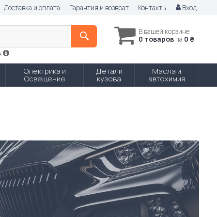
Доставка и оплата
Гарантия и возврат
Контакты
Вход
В вашей корзине
0 товаров
на
0 ₴
A
Электрика и
Детали
Масла и
Освещение
кузова
автохимия