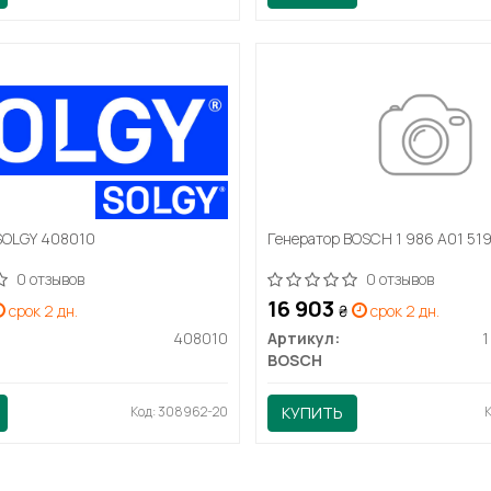
SOLGY 408010
Генератор BOSCH 1 986 A01 51
0 отзывов
0 отзывов
16 903
срок 2 дн.
₴
срок 2 дн.
408010
Артикул:
1
BOSCH
Код: 308962-20
КУПИТЬ