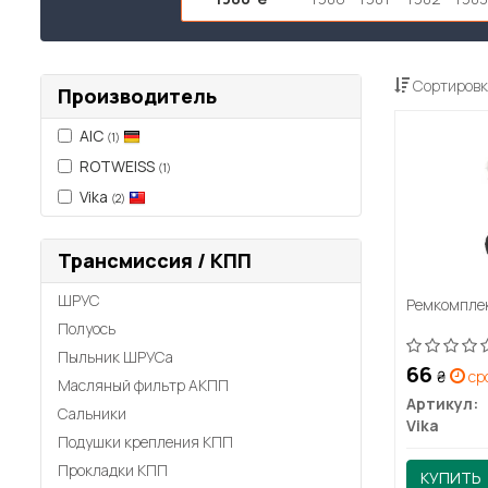
Сортировк
Производитель
AIC
(1)
ROTWEISS
(1)
Vika
(2)
Трансмиссия / КПП
ШРУС
Ремкомплек
Полуось
Пыльник ШРУСа
66
₴
сро
Масляный фильтр АКПП
Артикул:
Сальники
Vika
Подушки крепления КПП
Прокладки КПП
КУПИТЬ