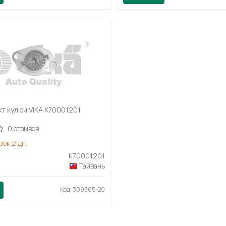
т куліси VIKA K70001201
0 отзывов
рок 2 дн.
K70001201
Тайвань
Код: 309365-20