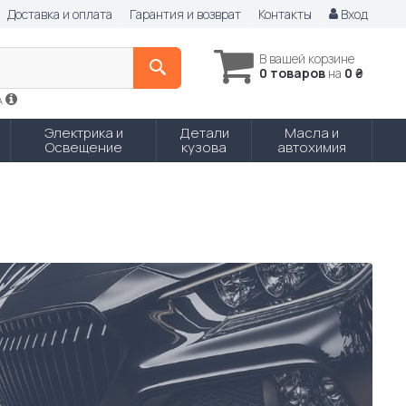
Доставка и оплата
Гарантия и возврат
Контакты
Вход
В вашей корзине
0 товаров
на
0 ₴
A
Электрика и
Детали
Масла и
Освещение
кузова
автохимия