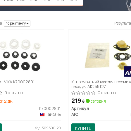
а:
Результа
по рейтингу
т VIKA K70002801
К-т ремонтний важеля переми
передач AIC 55127
0 отзывов
0 отзывов
219
к 2 дн.
₴
сегодня
K70002801
Артикул:
Тайвань
AIC
Код: 309500-20
КУПИТЬ