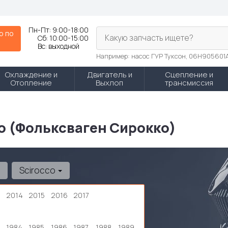
Пн-Пт:
9:00-18:00
р по
Какую запчасть ищете?
Сб:
10:00-15:00
N
Вс:
выходной
Например: насос ГУР Туксон, 06H905601
Охлаждение и
Двигатель и
Сцепление и
Отопление
Выхлоп
трансмиссия
co (Фольксваген Сирокко)
Scirocco
3
2014
2015
2016
2017
1984
1985
1986
1987
1988
1989