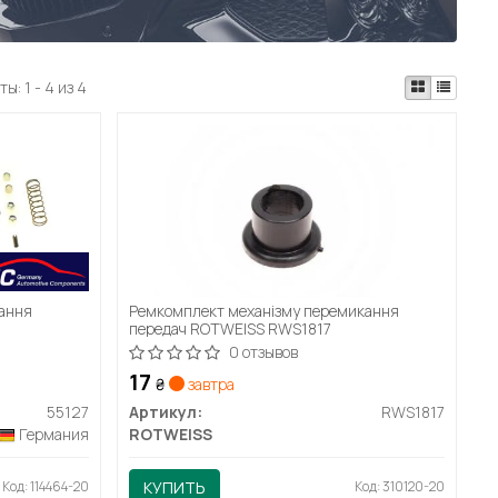
ты:
1 - 4 из 4
кання
Ремкомплект механізму перемикання
передач ROTWEISS RWS1817
0 отзывов
17
₴
завтра
55127
Артикул:
RWS1817
Германия
ROTWEISS
Код: 114464-20
КУПИТЬ
Код: 310120-20