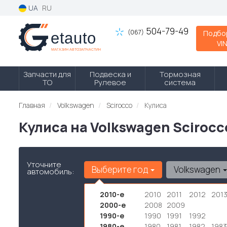
UA
RU
504-79-49
(067)
Подбо
VI
Запчасти для
Подвеска и
Тормозная
ТО
Рулевое
система
Главная
Volkswagen
Scirocco
Кулиса
Кулиса на Volkswagen Sciroc
Уточните
Выберите год
Volkswagen
автомобиль:
2010-е
2010
2011
2012
201
2000-е
2008
2009
1990-е
1990
1991
1992
1980-е
1980
1981
1982
1983