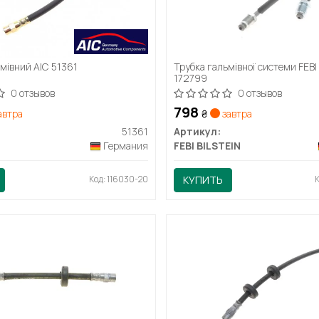
мівний AIC 51361
Трубка гальмівної системи FEBI
172799
0 отзывов
0 отзывов
798
автра
₴
завтра
51361
Артикул:
Германия
FEBI BILSTEIN
Код: 116030-20
КУПИТЬ