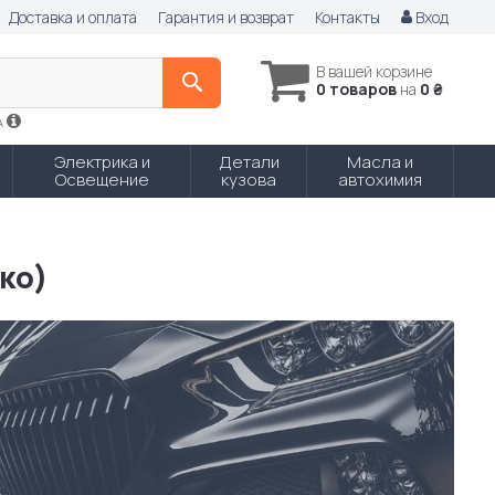
Доставка и оплата
Гарантия и возврат
Контакты
Вход
В вашей корзине
0 товаров
на
0 ₴
A
Электрика и
Детали
Масла и
Освещение
кузова
автохимия
ко)