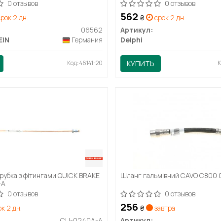
0 отзывов
0 отзывов
562
рок 2 дн.
₴
срок 2 дн.
06562
Артикул:
EIN
Германия
Delphi
Код: 46141-20
КУПИТЬ
К
трубка з фітингами QUICK BRAKE
Шланг гальмівний CAVO C800 
-A
0 отзывов
0 отзывов
256
к 2 дн.
₴
завтра
CU-0240A-A
Артикул: