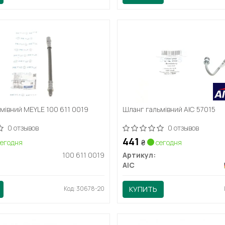
мівний MEYLE 100 611 0019
Шланг гальмівний AIC 57015
0 отзывов
0 отзывов
441
егодня
₴
сегодня
100 611 0019
Артикул:
AIC
Код: 30678-20
КУПИТЬ