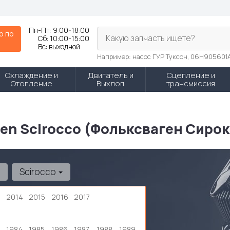
Пн-Пт:
9:00-18:00
р по
Какую запчасть ищете?
Сб:
10:00-15:00
N
Вс:
выходной
Например: насос ГУР Туксон, 06H905601
Охлаждение и
Двигатель и
Сцепление и
Отопление
Выхлоп
трансмиссия
en Scirocco (Фольксваген Сирок
Scirocco
3
2014
2015
2016
2017
1984
1985
1986
1987
1988
1989