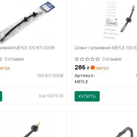
мівний MEYLE 100 611 0006
Шланг гальмівний MEYLE 100 6
0 отзывов
0 отзывов
286
автра
₴
завтра
100 611 0006
Артикул:
MEYLE
Код: 30673-20
КУПИТЬ