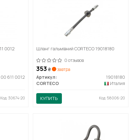
11 0012
Шланг гальмівний CORTECO 19018180
0 отзывов
353
₴
завтра
100 611 0012
Артикул:
19018180
CORTECO
Италия
Код: 30674-20
КУПИТЬ
Код: 58006-20