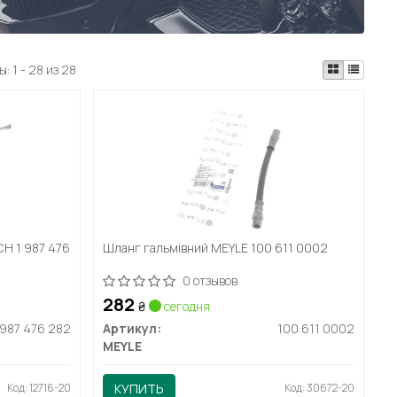
ы:
1 - 28 из 28
H 1 987 476
Шланг гальмівний MEYLE 100 611 0002
0 отзывов
282
₴
сегодня
 987 476 282
Артикул:
100 611 0002
MEYLE
Код: 12716-20
КУПИТЬ
Код: 30672-20