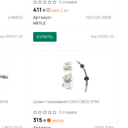
0 отзывов
411
₴
срок 2 дн.
LH6822
Артикул:
100 525 0058/S
MEYLE
од: 298367-20
КУПИТЬ
Код: 392541-20
001A
Шланг гальмівний CAVO C800 379A
0 отзывов
315
₴
завтра
C800 001A
Артикул:
C800 379A