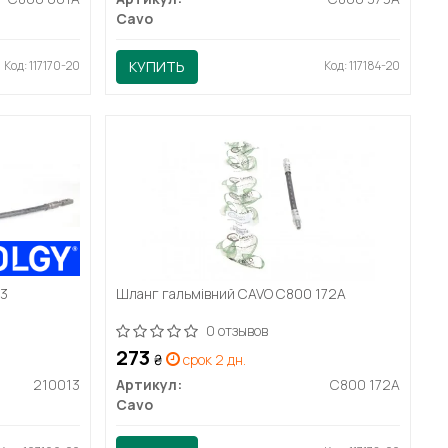
Cavo
Код: 117170-20
КУПИТЬ
Код: 117184-20
13
Шланг гальмівний CAVO C800 172A
0 отзывов
273
₴
срок 2 дн.
210013
Артикул:
C800 172A
Cavo