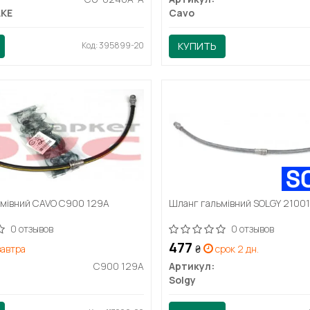
AKE
Cavo
Код: 395899-20
КУПИТЬ
мівний CAVO C900 129A
Шланг гальмівний SOLGY 2100
0 отзывов
0 отзывов
477
автра
₴
срок 2 дн.
C900 129A
Артикул:
Solgy