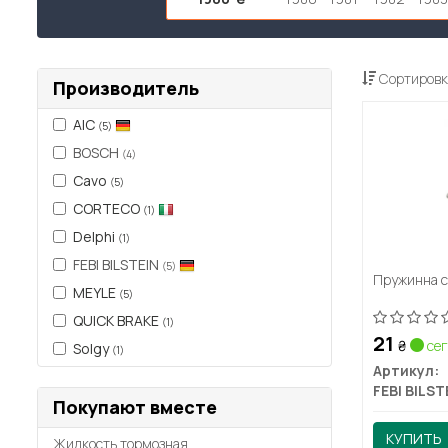
Сортировк
Производитель
AIC
(5)
BOSCH
(4)
Cavo
(5)
CORTECO
(1)
Delphi
(1)
FEBI BILSTEIN
(5)
Пружинна с
MEYLE
(5)
QUICK BRAKE
(1)
21
₴
сег
Solgy
(1)
Артикул:
FEBI BILST
Покупают вместе
КУПИТЬ
Жидкость тормозная