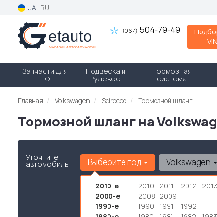
UA
RU
504-79-49
(067)
Подбо
VI
Запчасти для
Подвеска и
Тормозная
ТО
Рулевое
система
Главная
Volkswagen
Scirocco
Тормозной шланг
Тормозной шланг на Volkswag
Уточните
Выберите год
Volkswagen
автомобиль:
2010-е
2010
2011
2012
201
2000-е
2008
2009
1990-е
1990
1991
1992
1980-е
1980
1981
1982
1983