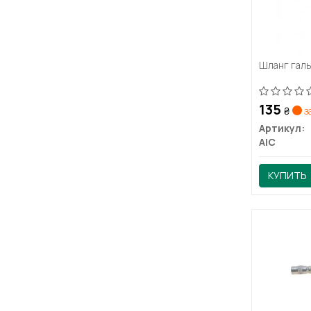
Шланг галь
135
₴
з
Артикул:
AIC
КУПИТЬ