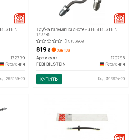
 BILSTEIN
Трубка гальмівної системи FEBI BILSTEIN
172798
0 отзывов
819
₴
завтра
172799
Артикул:
172798
Германия
FEBI BILSTEIN
Германия
Код: 285259-20
КУПИТЬ
Код: 393924-20