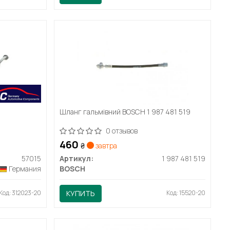
Шланг гальмівний BOSCH 1 987 481 519
0 отзывов
460
₴
завтра
57015
Артикул:
1 987 481 519
Германия
BOSCH
Код: 312023-20
КУПИТЬ
Код: 15520-20