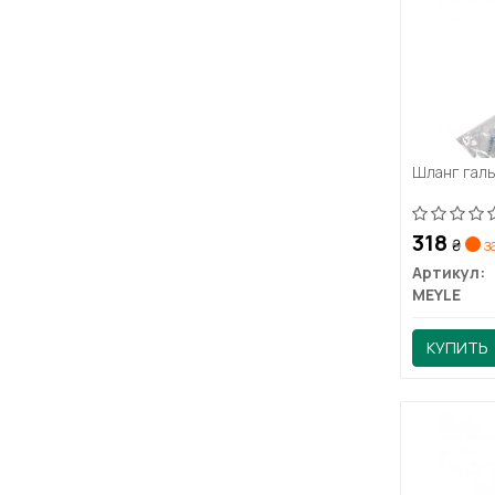
Шланг галь
318
₴
з
Артикул:
MEYLE
КУПИТЬ