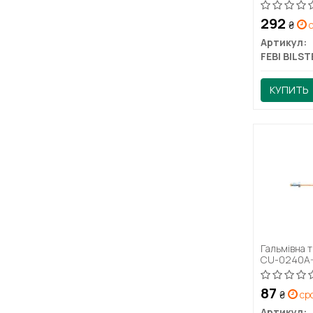
292
₴
с
Артикул:
FEBI BILST
КУПИТЬ
Гальмівна 
CU-0240A
87
₴
сро
Артикул: