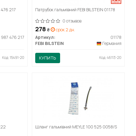
 476 217
Патрубок гальмівний FEBI BILSTEIN 01178
0 отзывов
278
₴
срок 2 дн.
1 987 476 217
Артикул:
01178
FEBI BILSTEIN
Германия
Код: 15491-20
КУПИТЬ
Код: 46113-20
822
Шланг гальмівний MEYLE 100 525 0058/S