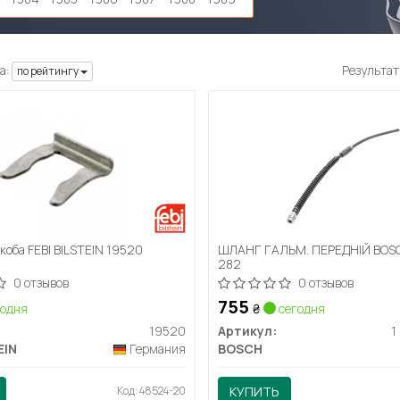
а:
Результат
по рейтингу
коба FEBI BILSTEIN 19520
ШЛАНГ ГАЛЬМ. ПЕРЕДНІЙ BOSC
282
0 отзывов
0 отзывов
755
одня
₴
сегодня
19520
Артикул:
1
EIN
Германия
BOSCH
Код: 48524-20
КУПИТЬ