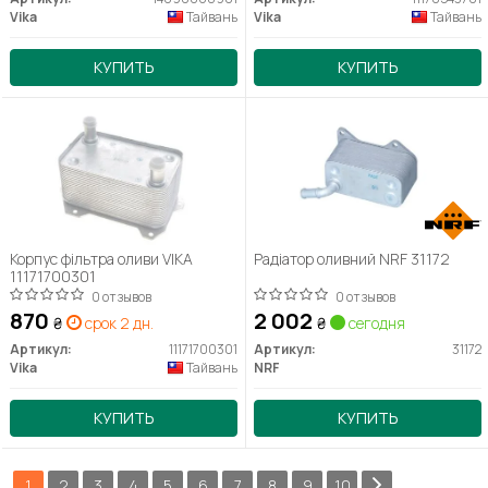
Vika
Тайвань
Vika
Тайвань
КУПИТЬ
КУПИТЬ
Корпус фільтра оливи VIKA
Радіатор оливний NRF 31172
11171700301
0 отзывов
0 отзывов
870
2 002
₴
срок 2 дн.
₴
сегодня
Артикул:
11171700301
Артикул:
31172
Vika
Тайвань
NRF
КУПИТЬ
КУПИТЬ
1
2
3
4
5
6
7
8
9
10