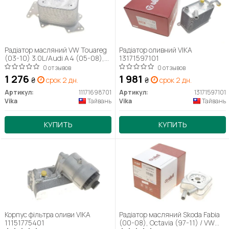
Радіатор масляний VW Touareg
Радіатор оливний VIKA
(03-10) 3.0L/Audi A4 (05-08),
13171597101
A6 (05-08), A8 (04-10), Q7 (07-
0 отзывов
0 отзывов
09) 2.7L (11171698701) VIKA
1 276
1 981
₴
срок 2 дн.
₴
срок 2 дн.
Артикул:
11171698701
Артикул:
13171597101
Vika
Тайвань
Vika
Тайвань
КУПИТЬ
КУПИТЬ
Корпус фільтра оливи VIKA
Радіатор масляний Skoda Fabia
11151775401
(00-08), Octavia (97-11) / VW