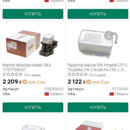
Vika
Тайвань
Vika
Тайвань
КУПИТЬ
КУПИТЬ
Корпус фільтра оливи VIKA
Радіатор масла VW Amarok (17-),
11151768001
Touareg (18-)/Audi A4 (16-), A6
(15-)19, A6 (11-18), A8 (18-), Q5
0 отзывов
0 отзывов
(17-), Q7 (16) -),Q8 (19-)
2 209
2 122
₴
срок 2 дн.
₴
срок 2 дн.
(11171701401) VIKA
Артикул:
11151768001
Артикул:
11171701401
Vika
Тайвань
Vika
Тайвань
КУПИТЬ
КУПИТЬ