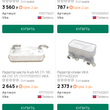
Golf (98-09), Jetta (06-10),
0 отзывов
0 отзывов
Passat (97-11), Polo (02-10),
3 560
787
₴
срок 2 дн.
₴
срок 2 дн.
Sharan (96-10)) (11170068501)
VIKA
Артикул:
11151775401
Артикул:
11170068501
Vika
Тайвань
Vika
Тайвань
КУПИТЬ
КУПИТЬ
Радіатор масла Audi A6 (11-18),
Радіатор оливи VIKA
A8 (10-17) (11171700101) VIKA
33171432201
0 отзывов
0 отзывов
2 645
2 373
₴
срок 2 дн.
₴
срок 2 дн.
Артикул:
11171700101
Артикул:
33171432201
Vika
Тайвань
Vika
Тайвань
КУПИТЬ
КУПИТЬ