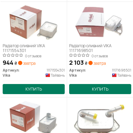
Радіатор оливний VIKA
Радіатор оливний VIKA
11171554301
11171698501
0 отзывов
0 отзывов
944
2 103
₴
завтра
₴
завтра
Артикул:
11171554301
Артикул:
11171698501
Vika
Тайвань
Vika
Тайвань
КУПИТЬ
КУПИТЬ