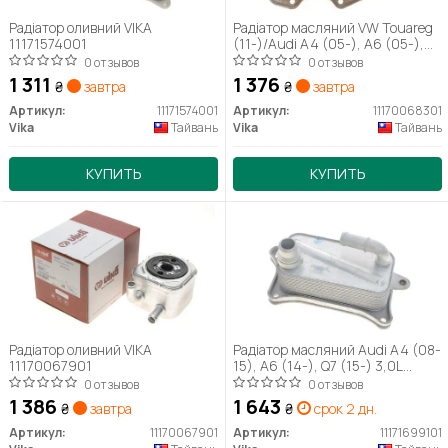
Радіатор оливний VIKA
Радіатор масляний VW Touareg
11171574001
(11-)/Audi A4 (05-), A6 (05-),
A8 (04-), Q5 (09-), Q7 (10-)
0 отзывов
0 отзывов
(11170068301) VIKA
1 311
1 376
₴
завтра
₴
завтра
Артикул:
11171574001
Артикул:
11170068301
Vika
Тайвань
Vika
Тайвань
КУПИТЬ
КУПИТЬ
Радіатор оливний VIKA
Радіатор масляний Audi A4 (08-
11170067901
15), A6 (14-), Q7 (15-) 3,0L
(11171699101) VIKA
0 отзывов
0 отзывов
1 386
1 643
₴
завтра
₴
срок 2 дн.
Артикул:
11170067901
Артикул:
11171699101