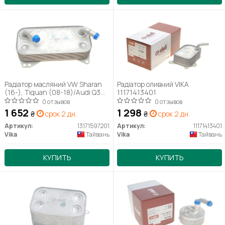
Радіатор масляний VW Sharan
Радіатор оливний VIKA
(16-), Tiguan (08-18)/Audi Q3
11171413401
(12-18) (13171597201) VIKA
0 отзывов
0 отзывов
1 652
1 298
₴
срок 2 дн.
₴
срок 2 дн.
Артикул:
13171597201
Артикул:
11171413401
Vika
Тайвань
Vika
Тайвань
КУПИТЬ
КУПИТЬ