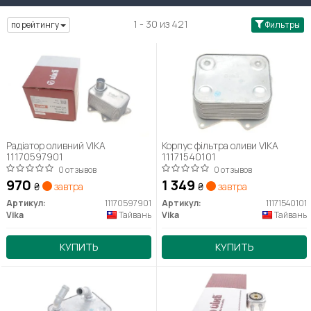
1 - 30 из 421
по рейтингу
Фильтры
Радіатор оливний VIKA
Корпус фільтра оливи VIKA
11170597901
11171540101
0 отзывов
0 отзывов
970
1 349
₴
завтра
₴
завтра
Артикул:
11170597901
Артикул:
11171540101
Vika
Тайвань
Vika
Тайвань
КУПИТЬ
КУПИТЬ