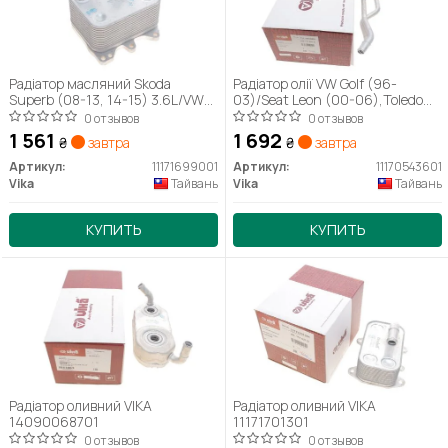
Радіатор масляний Skoda
Радіатор олії VW Golf (96-
Superb (08-13, 14-15) 3.6L/VW
03)/Seat Leon (00-06),Toledo
Passat (11-15), Touareg (13-)
(99-04) (11170543601) VIKA
0 отзывов
0 отзывов
3.6L (11171699001) VIKA
1 561
1 692
₴
завтра
₴
завтра
Артикул:
11171699001
Артикул:
11170543601
Vika
Тайвань
Vika
Тайвань
КУПИТЬ
КУПИТЬ
Радіатор оливний VIKA
Радіатор оливний VIKA
14090068701
11171701301
0 отзывов
0 отзывов