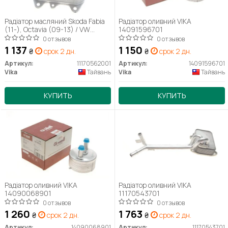
Радіатор масляний Skoda Fabia
Радіатор оливний VIKA
(11-), Octavia (09-13) / VW
14091596701
Crafter (12-), Golf (09-), Jetta
0 отзывов
0 отзывов
(06-), Passat (09-), Polo (10-),
1 137
1 150
₴
срок 2 дн.
₴
срок 2 дн.
Tiguan (08-) (11170562001)
VIKA
Артикул:
11170562001
Артикул:
14091596701
Vika
Тайвань
Vika
Тайвань
КУПИТЬ
КУПИТЬ
Радіатор оливний VIKA
Радіатор оливний VIKA
14090068901
11170543701
0 отзывов
0 отзывов
1 260
1 763
₴
срок 2 дн.
₴
срок 2 дн.
Артикул:
14090068901
Артикул:
11170543701