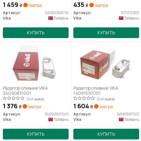
1 459
435
₴
завтра
₴
завтра
Артикул:
14090068701
Артикул:
11171701301
Vika
Тайвань
Vika
Тайвань
КУПИТЬ
КУПИТЬ
Радіатор оливний VIKA
Радіатор оливний VIKA
34090831001
14091597001
0 отзывов
0 отзывов
1 376
1 604
₴
завтра
₴
завтра
Артикул:
34090831001
Артикул:
14091597001
Vika
Тайвань
Vika
Тайвань
КУПИТЬ
КУПИТЬ