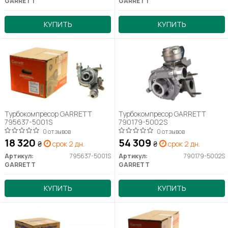
GARRETT
GARRETT
КУПИТЬ
КУПИТЬ
Турбокомпресор GARRETT
Турбокомпресор GARRETT
795637-5001S
790179-5002S
0 отзывов
0 отзывов
18 320
54 309
₴
срок 2 дн.
₴
срок 2 дн.
Артикул:
795637-5001S
Артикул:
790179-5002S
GARRETT
GARRETT
КУПИТЬ
КУПИТЬ