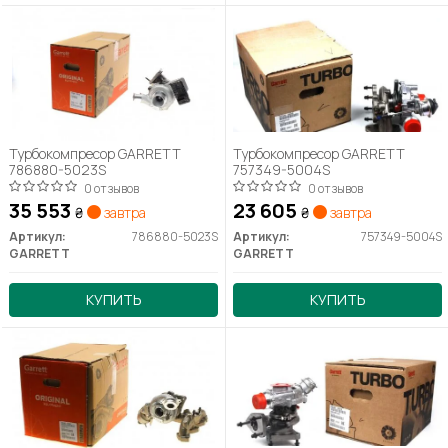
Турбокомпресор GARRETT
Турбокомпресор GARRETT
786880-5023S
757349-5004S
0 отзывов
0 отзывов
35 553
23 605
₴
завтра
₴
завтра
Артикул:
786880-5023S
Артикул:
757349-5004S
GARRETT
GARRETT
КУПИТЬ
КУПИТЬ