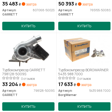
35 483
50 393
₴
завтра
₴
завтра
Артикул:
807068-5002S
Артикул:
765155-5008S
GARRETT
GARRETT
КУПИТЬ
КУПИТЬ
Турбокомпресор GARRETT
Турбокомпресор BORGWARNER
798128-5009S
5435 988 7000
0 отзывов
0 отзывов
33 204
17 633
₴
завтра
₴
завтра
Артикул:
798128-5009S
Артикул:
5435 988 7000
GARRETT
BorgWarner
КУПИТЬ
КУПИТЬ