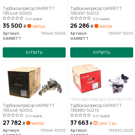
Турбокомпресор GARRETT
Турбокомпресор GARRETT
785448-5005S
786997-5001S
0 отзывов
0 отзывов
35 500
26 286
₴
завтра
₴
завтра
Артикул:
785448-5005S
Артикул:
786997-5001S
GARRETT
GARRETT
КУПИТЬ
КУПИТЬ
Турбокомпресор GARRETT
Турбокомпресор GARRETT
785448-9005S
786880-5021S
0 отзывов
0 отзывов
27 782
37 663
₴
завтра
₴
срок 2 дн.
Артикул:
785448-9005S
Артикул:
786880-5021S