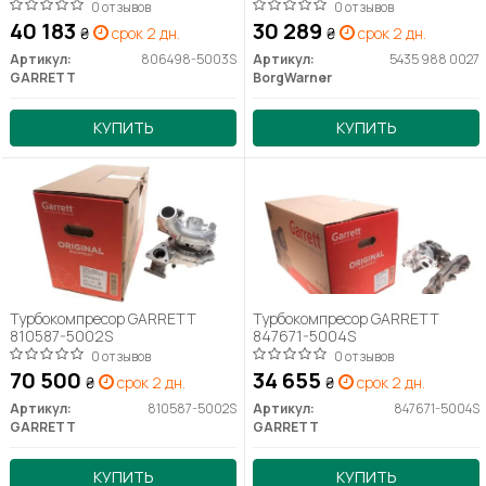
0 отзывов
0 отзывов
40 183
30 289
₴
срок 2 дн.
₴
срок 2 дн.
Артикул:
806498-5003S
Артикул:
5435 988 0027
GARRETT
BorgWarner
КУПИТЬ
КУПИТЬ
Турбокомпресор GARRETT
Турбокомпресор GARRETT
810587-5002S
847671-5004S
0 отзывов
0 отзывов
70 500
34 655
₴
срок 2 дн.
₴
срок 2 дн.
Артикул:
810587-5002S
Артикул:
847671-5004S
GARRETT
GARRETT
КУПИТЬ
КУПИТЬ