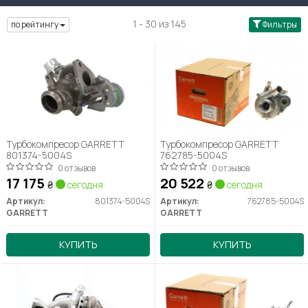
1 - 30 из 145
по рейтингу
Фильтры
Турбокомпресор GARRETT
Турбокомпресор GARRETT
801374-5004S
762785-5004S
0 отзывов
0 отзывов
17 175
20 522
₴
сегодня
₴
сегодня
Артикул:
801374-5004S
Артикул:
762785-5004S
GARRETT
GARRETT
КУПИТЬ
КУПИТЬ