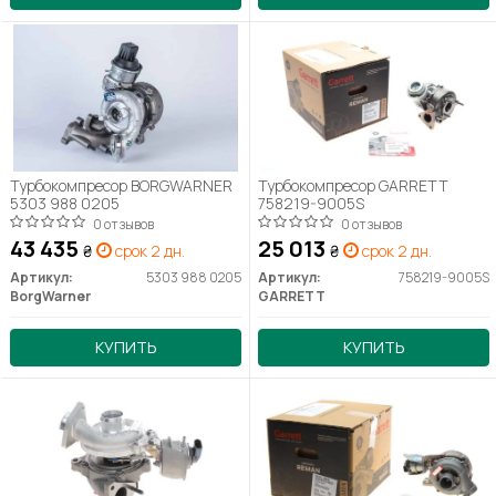
Турбокомпресор BORGWARNER
Турбокомпресор GARRETT
5303 988 0205
758219-9005S
0 отзывов
0 отзывов
43 435
25 013
₴
срок 2 дн.
₴
срок 2 дн.
Артикул:
5303 988 0205
Артикул:
758219-9005S
BorgWarner
GARRETT
КУПИТЬ
КУПИТЬ