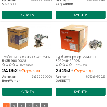
GARRETT
BorgWarner
КУПИТЬ
КУПИТЬ
Турбокомпресор BORGWARNER
Турбокомпресор GARRETT
5435 998 0028
825246-5002S
0 отзывов
0 отзывов
24 062
23 253
₴
срок 2 дн.
₴
срок 2 дн.
Артикул:
5435 998 0028
Артикул:
825246-5002S
BorgWarner
GARRETT
КУПИТЬ
КУПИТЬ
1
2
3
4
5