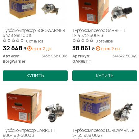
Турбокомпресор BORGWARNER
Турбокомпресор GARRETT
5438 988 0018
844572-5004S
0 отзывов
0 отзывов
32 848
38 861
₴
срок 2 дн.
₴
срок 2 дн.
Артикул:
5438 988 0018
Артикул:
844572-5004S
BorgWarner
GARRETT
КУПИТЬ
КУПИТЬ
Турбокомпресор GARRETT
Турбокомпресор BORGWARNER
806498-5003S
5435 988 0027