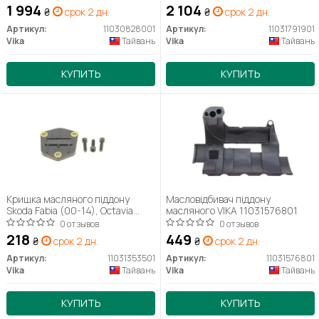
(06-), Jetta (06-), Passat (08-)
(13-)16, Jetta (15-), Polo (15-)
1 994
2 104
₴
срок 2 дн.
₴
срок 2 дн.
(11030828001) VIKA
(11031791901) VIKA
Артикул:
11030828001
Артикул:
11031791901
Vika
Тайвань
Vika
Тайвань
КУПИТЬ
КУПИТЬ
Кришка масляного піддону
Масловідбивач піддону
Skoda Fabia (00-14), Octavia
масляного VIKA 11031576801
(09-)/VW Golf (98-), Jetta (06-
0 отзывов
0 отзывов
14), Passat (08-), Tiguan (08-)
218
449
₴
срок 2 дн.
₴
срок 2 дн.
(11031353501) VIKA
Артикул:
11031353501
Артикул:
11031576801
Vika
Тайвань
Vika
Тайвань
КУПИТЬ
КУПИТЬ