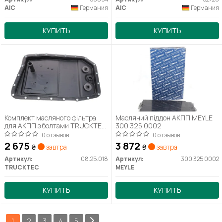
AIC
Германия
AIC
Германия
КУПИТЬ
КУПИТЬ
Комплект масляного фільтра
Масляний піддон АКПП MEYLE
для АКПП з болтами TRUCKTEC
300 325 0002
AUTOMOTIVE 08.25.018
0 отзывов
0 отзывов
2 675
3 872
₴
завтра
₴
завтра
Артикул:
08.25.018
Артикул:
300 325 0002
TRUCKTEC
MEYLE
КУПИТЬ
КУПИТЬ
1
2
3
4
5