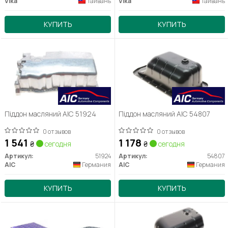
Vika
Тайвань
Vika
Тайвань
КУПИТЬ
КУПИТЬ
Піддон масляний AIC 51924
Піддон масляний AIC 54807
0 отзывов
0 отзывов
1 541
1 178
₴
сегодня
₴
сегодня
Артикул:
51924
Артикул:
54807
AIC
Германия
AIC
Германия
КУПИТЬ
КУПИТЬ