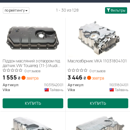
1 - 30 из 128
по рейтингу
Фильтры
Піддон масляний з отвором під
Маслозбірник VIKA 11031804101
датчик VW Touareg (11-)/Audi
A4 (08-), A6 (05-), A8 (08-)
0 отзывов
0 отзывов
(11031542001) VIKA
1 555
3 446
₴
завтра
₴
завтра
Артикул:
11031542001
Артикул:
11031804101
Vika
Тайвань
Vika
Тайвань
КУПИТЬ
КУПИТЬ