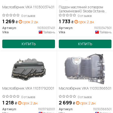
Маслозбірник VIKA 11030037401
Піддон масляний з отвором
(алюмінієвий) Skoda Octavia
(97-11), Fabia (00-10) / VW Golf
0 отзывов
0 отзывов
(96-03), Polo (02-10), Sharan
1 269
1 733
₴
срок 2 дн.
₴
срок 2 дн.
(96-10) (11030347501) VIKA
Артикул:
11030037401
Артикул:
11030347501
Vika
Тайвань
Vika
Тайвань
КУПИТЬ
КУПИТЬ
Маслозбірник VIKA 11031792001
Маслозбірник VIKA 11030366501
0 отзывов
0 отзывов
1 218
2 699
₴
срок 2 дн.
₴
срок 2 дн.
Артикул:
11031792001
Артикул:
11030366501