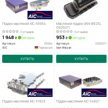
Піддон масляний AIC 55564
Масляний піддон VAN WEZEL
0925071
0 отзывов
0 отзывов
1 948
953
₴
сегодня
₴
сегодня
Артикул:
55564
Артикул:
0925071
AIC
Германия
Van Wezel
КУПИТЬ
КУПИТЬ
Піддон масляний AIC 51923
Піддон масляний AIC 54827