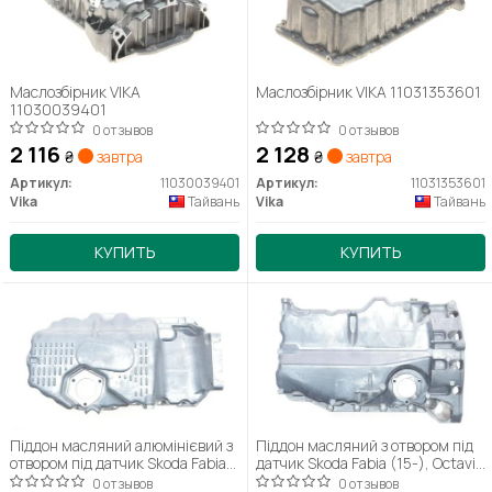
Маслозбірник VIKA
Маслозбірник VIKA 11031353601
11030039401
0 отзывов
0 отзывов
2 116
2 128
₴
завтра
₴
завтра
Артикул:
11030039401
Артикул:
11031353601
Vika
Тайвань
Vika
Тайвань
КУПИТЬ
КУПИТЬ
Піддон масляний алюмінієвий з
Піддон масляний з отвором під
отвором під датчик Skoda Fabia
датчик Skoda Fabia (15-), Octavia
(11-), Octavia (09-13)/VW Golf
(13-)/VW Caddy (16-), Golf
0 отзывов
0 отзывов