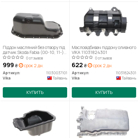
Піддон масляний без отвору під
Масловідбивач піддону оливного
датчик Skoda Fabia (00-10, 11-),
VIKA 11031824301
Octavia (04-08)/VW Golf (06-
0 отзывов
0 отзывов
14), Polo (02-14) (11030037101)
999
622
₴
срок 2 дн.
₴
срок 2 дн.
VIKA
Артикул:
11030037101
Артикул:
11031824301
Vika
Тайвань
Vika
Тайвань
КУПИТЬ
КУПИТЬ