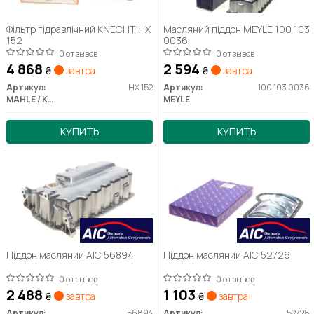
Фільтр гідравлічний KNECHT HX
Масляний піддон MEYLE 100 103
152
0036
0 отзывов
0 отзывов
4 868
2 594
₴
завтра
₴
завтра
Артикул:
HX 152
Артикул:
100 103 0036
MAHLE / KNECHT
MEYLE
КУПИТЬ
КУПИТЬ
Піддон масляний AIC 56894
Піддон масляний AIC 52726
0 отзывов
0 отзывов
2 488
1 103
₴
завтра
₴
завтра
Артикул:
56894
Артикул:
52726