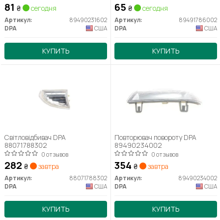
(89491786002) DPA
81
65
₴
сегодня
₴
сегодня
Артикул:
89490231602
Артикул:
89491786002
DPA
США
DPA
США
КУПИТЬ
КУПИТЬ
Світловідбивач DPA
Повторювач повороту DPA
88071788302
89490234002
0 отзывов
0 отзывов
282
354
₴
завтра
₴
завтра
Артикул:
88071788302
Артикул:
89490234002
DPA
США
DPA
США
КУПИТЬ
КУПИТЬ