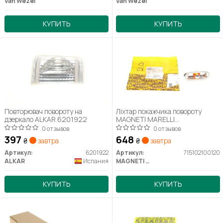
Van Wezel
Van Wezel
КУПИТЬ
КУПИТЬ
Повторювач повороту на
Ліхтар покажчика повороту
дзеркало ALKAR 6201922
MAGNETI MARELLI
715102100120
0 отзывов
0 отзывов
397
648
₴
завтра
₴
завтра
Артикул:
6201922
Артикул:
715102100120
ALKAR
Испания
MAGNETI MARELLI
КУПИТЬ
КУПИТЬ