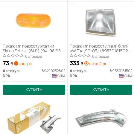
Покажчик повороту жовтий
Покажчик повороту лівий білий
Skoda Felicia I (6U1) (94-98,98-
VW T4 (90-03) (89530181502)
01)/VW Cadde (96-00)
DPA
0 отзывов
0 отзывов
(89490232802) DPA
73
333
₴
завтра
₴
срок 2 дн.
Артикул:
89490232802
Артикул:
89530181502
DPA
США
DPA
США
КУПИТЬ
КУПИТЬ