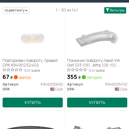
1 - 30 из 141
по рейтингу
Фильтры
Повторювач повороту, правий
Покажчик повороту лівий VW
DPA 89490232402
Golf (03-09), Jetta (05-10),
Pasat (00-10), Sharan (95-10)
0 отзывов
0 отзывов
(89490234702) DPA
67
355
₴
завтра
₴
сегодня
Артикул:
89490232402
Артикул:
89490234702
DPA
США
DPA
США
КУПИТЬ
КУПИТЬ