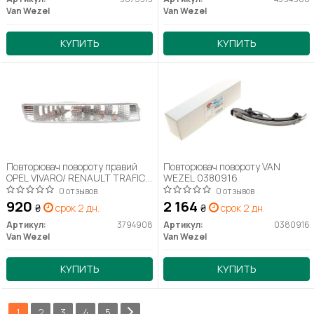
Van Wezel
Van Wezel
КУПИТЬ
КУПИТЬ
Повторювач повороту правий
Повторювач повороту VAN
OPEL VIVARO/ RENAULT TRAFIC
WEZEL 0380916
(Van Wezel)
0 отзывов
0 отзывов
920
2 164
₴
срок 2 дн.
₴
срок 2 дн.
Артикул:
3794908
Артикул:
0380916
Van Wezel
Van Wezel
КУПИТЬ
КУПИТЬ
1
2
3
4
5