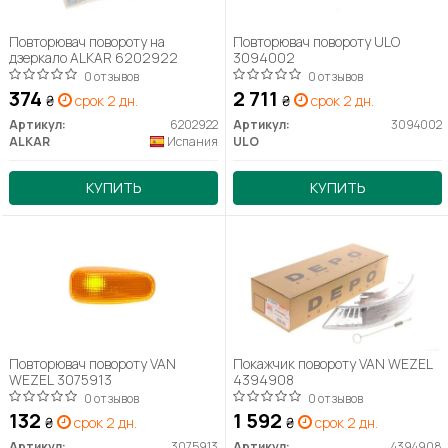
Повторювач повороту на
Повторювач повороту ULO
дзеркало ALKAR 6202922
3094002
0 отзывов
0 отзывов
374
2 711
₴
срок 2 дн.
₴
срок 2 дн.
Артикул:
6202922
Артикул:
3094002
ALKAR
Испания
ULO
КУПИТЬ
КУПИТЬ
Повторювач повороту VAN
Покажчик повороту VAN WEZEL
WEZEL 3075913
4394908
0 отзывов
0 отзывов
132
1 592
₴
срок 2 дн.
₴
срок 2 дн.
Артикул:
3075913
Артикул:
4394908