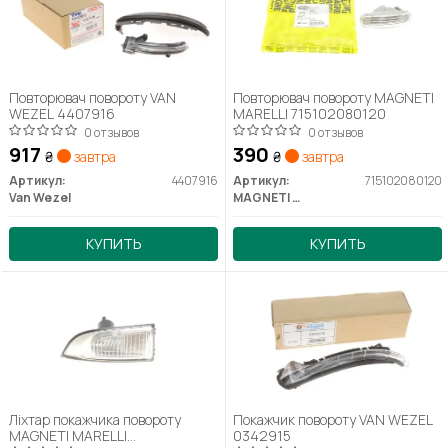
Повторювач повороту VAN
Повторювач повороту MAGNETI
WEZEL 4407916
MARELLI 715102080120
0 отзывов
0 отзывов
917
390
₴
завтра
₴
завтра
Артикул:
4407916
Артикул:
715102080120
Van Wezel
MAGNETI MARELLI
КУПИТЬ
КУПИТЬ
Ліхтар покажчика повороту
Покажчик повороту VAN WEZEL
MAGNETI MARELLI
0342915