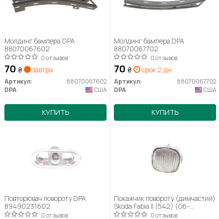
Молдинг бампера DPA
Молдинг бампера DPA
88070067602
88070067702
0 отзывов
0 отзывов
70
70
₴
завтра
₴
срок 2 дн.
Артикул:
88070067602
Артикул:
88070067702
DPA
США
DPA
США
КУПИТЬ
КУПИТЬ
Повторювач повороту DPA
Покажчик повороту (димчастий)
89490231602
Skoda Fabia II (542) (06-
14),Octavia I (1u2) (96-10)
0 отзывов
0 отзывов