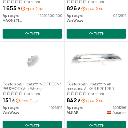
182206001900
0 отзывов
0 отзывов
1 655
826
₴
срок 2 дн.
₴
срок 2 дн.
Артикул:
182206001900
Артикул:
0342915
MAGNETI MARELLI
Van Wezel
КУПИТЬ
КУПИТЬ
Повторювач повороту CITROEN/
Повторювач повороту на
PEUGEOT (Van Wezel)
дзеркало ALKAR 6201296
0 отзывов
0 отзывов
151
842
₴
срок 2 дн.
₴
срок 2 дн.
Артикул:
4028915
Артикул:
6201296
Van Wezel
ALKAR
Испания
КУПИТЬ
КУПИТЬ