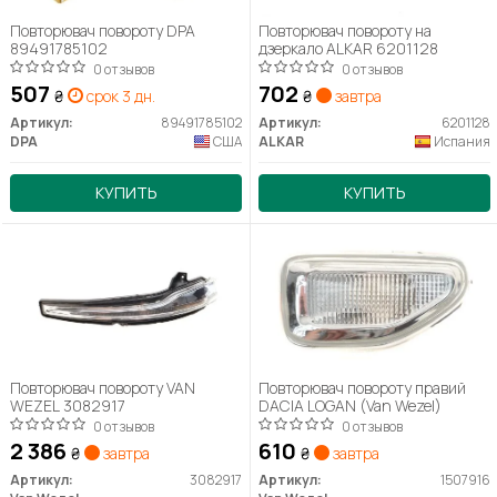
Повторювач повороту DPA
Повторювач повороту на
89491785102
дзеркало ALKAR 6201128
0 отзывов
0 отзывов
507
702
₴
срок 3 дн.
₴
завтра
Артикул:
89491785102
Артикул:
6201128
DPA
США
ALKAR
Испания
КУПИТЬ
КУПИТЬ
Повторювач повороту VAN
Повторювач повороту правий
WEZEL 3082917
DACIA LOGAN (Van Wezel)
0 отзывов
0 отзывов
2 386
610
₴
завтра
₴
завтра
Артикул:
3082917
Артикул:
1507916