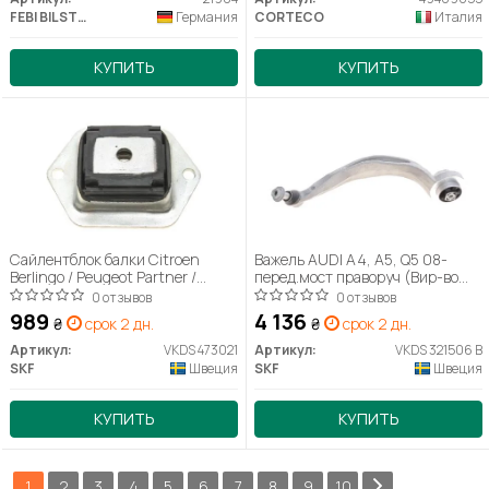
FEBI BILSTEIN
Германия
CORTECO
Италия
КУПИТЬ
КУПИТЬ
Сайлентблок балки Citroen
Важель AUDI A4, A5, Q5 08-
Berlingo / Peugeot Partner /
перед.мост праворуч (Вир-во
Peugeot Ranch
SKF) VKDS 321506 B
0 отзывов
0 отзывов
989
4 136
₴
срок 2 дн.
₴
срок 2 дн.
Артикул:
VKDS 473021
Артикул:
VKDS 321506 B
SKF
Швеция
SKF
Швеция
КУПИТЬ
КУПИТЬ
1
2
3
4
5
6
7
8
9
10