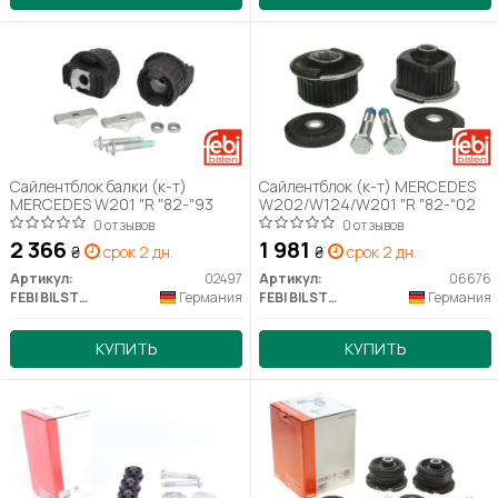
Сайлентблок балки (к-т)
Сайлентблок (к-т) MERCEDES
MERCEDES W201 "R "82-"93
W202/W124/W201 "R "82-"02
0 отзывов
0 отзывов
2 366
1 981
₴
срок 2 дн.
₴
срок 2 дн.
Артикул:
02497
Артикул:
06676
FEBI BILSTEIN
Германия
FEBI BILSTEIN
Германия
КУПИТЬ
КУПИТЬ