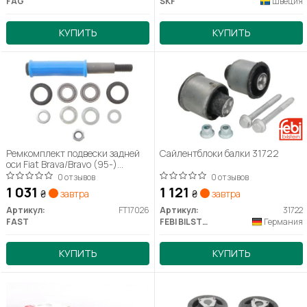
FAG
SKF
Швеция
КУПИТЬ
КУПИТЬ
Ремкомплект подвески задней
Сайлентблоки балки 31722
оси Fiat Brava/Bravo (95-)
M16X2.0X200
0 отзывов
0 отзывов
1 031
1 121
₴
завтра
₴
завтра
Артикул:
FT17026
Артикул:
31722
FAST
FEBI BILSTEIN
Германия
КУПИТЬ
КУПИТЬ