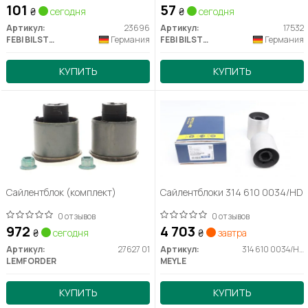
101
57
₴
сегодня
₴
сегодня
Артикул:
23696
Артикул:
17532
FEBI BILSTEIN
Германия
FEBI BILSTEIN
Германия
КУПИТЬ
КУПИТЬ
Сайлентблок (комплект)
Сайлентблоки 314 610 0034/HD
0 отзывов
0 отзывов
972
4 703
₴
сегодня
₴
завтра
Артикул:
27627 01
Артикул:
314 610 0034/HD
LEMFORDER
MEYLE
КУПИТЬ
КУПИТЬ