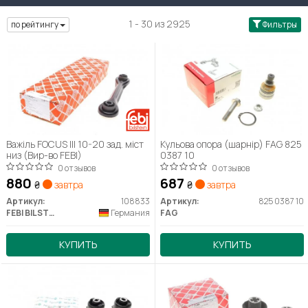
1 - 30 из 2925
по рейтингу
Фильтры
Важіль FOCUS III 10-20 зад. міст
Кульова опора (шарнір) FAG 825
низ (Вир-во FEBI)
0387 10
0 отзывов
0 отзывов
880
687
₴
завтра
₴
завтра
Артикул:
108833
Артикул:
825 0387 10
FEBI BILSTEIN
Германия
FAG
КУПИТЬ
КУПИТЬ