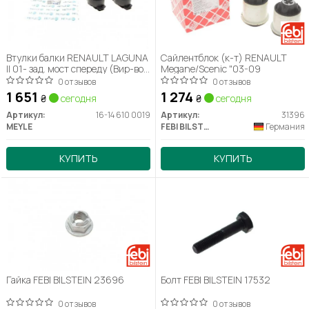
Втулки балки RENAULT LAGUNA
Сайлентблок (к-т) RENAULT
II 01- зад. мост спереду (Вир-во
Megane/Scenic "03-09
MEYLE) 16-14 610 0019
0 отзывов
0 отзывов
1 651
1 274
₴
сегодня
₴
сегодня
Артикул:
16-14 610 0019
Артикул:
31396
MEYLE
FEBI BILSTEIN
Германия
КУПИТЬ
КУПИТЬ
Гайка FEBI BILSTEIN 23696
Болт FEBI BILSTEIN 17532
0 отзывов
0 отзывов