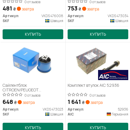
Duster/Logan/Sandero "R "04>>
0 отзывов
0 отзывов
481
753
₴
завтра
₴
завтра
Артикул:
VKDS 476008
Артикул:
VKDS 473034
SKF
Швеция
SKF
Швеция
КУПИТЬ
КУПИТЬ
Сайлентблок
Комплект втулок AIC 52936
CITROEN/PEUGEOT
C4/DS4/308/RCZ "R "04>>
0 отзывов
0 отзывов
648
1 641
₴
завтра
₴
завтра
Артикул:
VKDS 473023
Артикул:
52936
SKF
Швеция
AIC
Германия
КУПИТЬ
КУПИТЬ