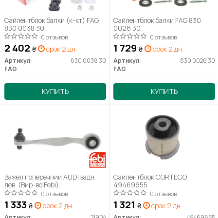
Сайлентблок балки (к-кт) FAG
Сайлентблок балки FAG 830
830 0038 30
0026 30
0 отзывов
0 отзывов
2 402
1 729
₴
срок 2 дн.
₴
срок 2 дн.
Артикул:
830 0038 30
Артикул:
830 0026 30
FAG
FAG
КУПИТЬ
КУПИТЬ
Важел поперечний AUDI задн.
Сайлентблок CORTECO
лев. (Вир-во Febi)
49469655
0 отзывов
0 отзывов
1 333
1 321
₴
срок 2 дн.
₴
срок 2 дн.
Артикул:
21904
Артикул:
49469655