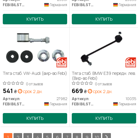
FEBI BILSTEIN
Германия
FEBI BILSTEIN
Германия
КУПИТЬ
КУПИТЬ
Тяга стаб. VW-Audi (вир-во Febi)
Тяга стаб. BMW E39 передн. лев.
(Вир-во Febi)
0 отзывов
0 отзывов
541
669
₴
срок 2 дн.
₴
срок 2 дн.
Артикул:
27982
Артикул:
10035
FEBI BILSTEIN
Германия
FEBI BILSTEIN
Германия
КУПИТЬ
КУПИТЬ
1
2
3
4
5
6
7
8
9
10