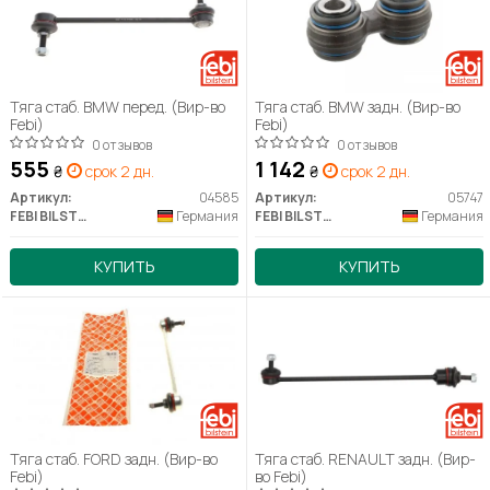
Тяга стаб. BMW перед. (Вир-во
Тяга стаб. BMW задн. (Вир-во
Febi)
Febi)
0 отзывов
0 отзывов
555
1 142
₴
срок 2 дн.
₴
срок 2 дн.
Артикул:
04585
Артикул:
05747
FEBI BILSTEIN
Германия
FEBI BILSTEIN
Германия
КУПИТЬ
КУПИТЬ
Тяга стаб. FORD задн. (Вир-во
Тяга стаб. RENAULT задн. (Вир-
Febi)
во Febi)