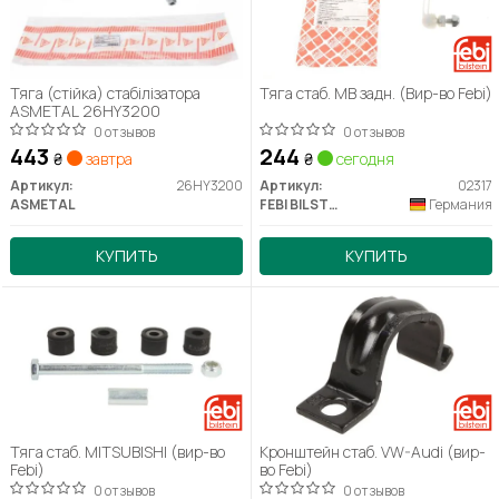
Тяга (стійка) стабілізатора
Тяга стаб. MB задн. (Вир-во Febi)
ASMETAL 26HY3200
0 отзывов
0 отзывов
443
244
₴
завтра
₴
сегодня
Артикул:
26HY3200
Артикул:
02317
ASMETAL
FEBI BILSTEIN
Германия
КУПИТЬ
КУПИТЬ
Тяга стаб. MITSUBISHI (вир-во
Кронштейн стаб. VW-Audi (вир-
Febi)
во Febi)
0 отзывов
0 отзывов