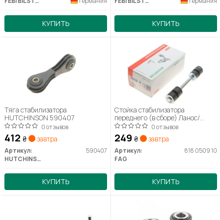
FEBI BILSTEIN
Германия
FEBI BILSTEIN
Германия
КУПИТЬ
КУПИТЬ
Тяга стабилизатора
Стойка стабилизатора
HUTCHINSON 590407
переднего (в сборе) Ланос/
Сенс/Нексия/Эсперо;
0 отзывов
0 отзывов
412
249
₴
завтра
₴
завтра
Артикул:
590407
Артикул:
818 0509 10
HUTCHINSON
FAG
КУПИТЬ
КУПИТЬ