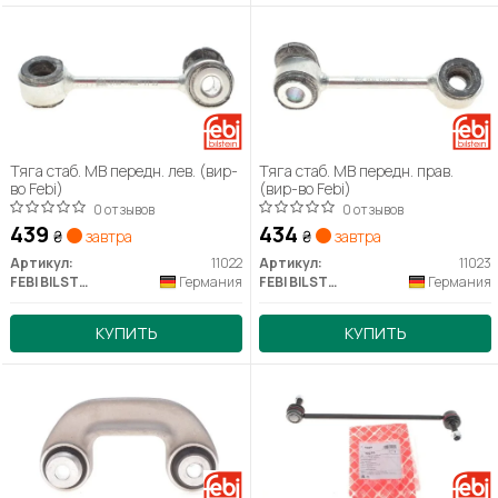
Тяга стаб. MB передн. лев. (вир-
Тяга стаб. MB передн. прав.
во Febi)
(вир-во Febi)
0 отзывов
0 отзывов
439
434
₴
завтра
₴
завтра
Артикул:
11022
Артикул:
11023
FEBI BILSTEIN
Германия
FEBI BILSTEIN
Германия
КУПИТЬ
КУПИТЬ