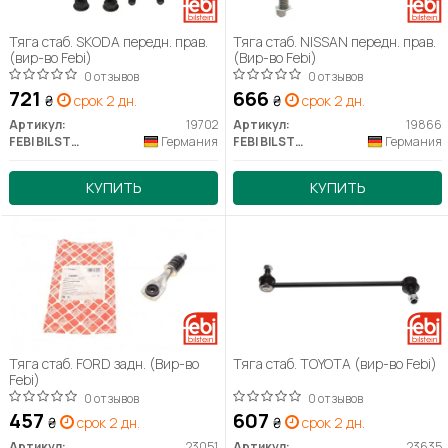
Тяга стаб. SKODA передн. прав.
Тяга стаб. NISSAN передн. прав.
(вир-во Febi)
(Вир-во Febi)
0 отзывов
0 отзывов
721
666
₴
срок 2 дн.
₴
срок 2 дн.
Артикул:
19702
Артикул:
19866
FEBI BILSTEIN
Германия
FEBI BILSTEIN
Германия
КУПИТЬ
КУПИТЬ
Тяга стаб. FORD задн. (Вир-во
Тяга стаб. TOYOTA (вир-во Febi)
Febi)
0 отзывов
0 отзывов
457
607
₴
срок 2 дн.
₴
срок 2 дн.
Артикул:
23051
Артикул:
23635