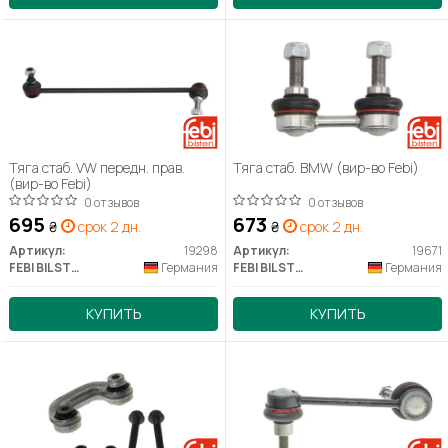
Тяга стаб. VW передн. прав.
Тяга стаб. BMW (вир-во Febi)
(вир-во Febi)
0 отзывов
0 отзывов
695
673
₴
срок 2 дн.
₴
срок 2 дн.
Артикул:
19298
Артикул:
19671
FEBI BILSTEIN
Германия
FEBI BILSTEIN
Германия
КУПИТЬ
КУПИТЬ