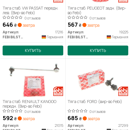
Тяга стаб. VW PASSAT передн.
Тяга стаб. PEUGEOT задн. (Вир-
лев. (Вир-во Febi)
во Febi)
0 отзывов
0 отзывов
646
567
₴
завтра
₴
завтра
Артикул:
17216
Артикул:
19225
FEBI BILSTEIN
Германия
FEBI BILSTEIN
Германия
КУПИТЬ
КУПИТЬ
Тяга стаб. RENAULT KANGOO
Тяга стаб. FORD (вир-во Febi)
передн. (Вир-во Febi)
0 отзывов
0 отзывов
592
685
₴
завтра
₴
завтра
Артикул:
21015
Артикул:
27299