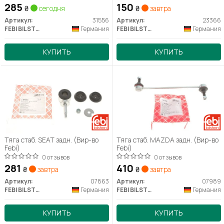
285
150
₴
сегодня
₴
завтра
Артикул:
31556
Артикул:
23366
FEBI BILSTEIN
Германия
FEBI BILSTEIN
Германия
КУПИТЬ
КУПИТЬ
Тяга стаб. SEAT задн. (Вир-во
Тяга стаб. MAZDA задн. (Вир-во
Febi)
Febi)
0 отзывов
0 отзывов
281
410
₴
завтра
₴
завтра
Артикул:
07863
Артикул:
07989
FEBI BILSTEIN
Германия
FEBI BILSTEIN
Германия
КУПИТЬ
КУПИТЬ