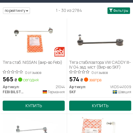
1 - 30 из 2784
по рейтингу
Фильтры
Тяга стаб. NISSAN (вир-во Febi)
Тяга стабілізатора VW CADDY III-
IV 04 зад. міст (Вир-во SKF)
0 отзывов
0 отзывов
565
574
₴
сегодня
₴
завтра
Артикул:
21044
Артикул:
VKDS 441009
FEBI BILSTEIN
Германия
SKF
Швеция
КУПИТЬ
КУПИТЬ