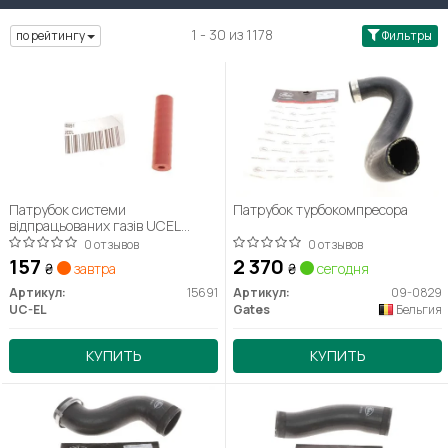
1 - 30 из 1178
по рейтингу
Фильтры
Патрубок системи
Патрубок турбокомпресора
відпрацьованих газів UCEL
15691
0 отзывов
0 отзывов
157
2 370
₴
завтра
₴
сегодня
Артикул:
15691
Артикул:
09-0829
UC-EL
Gates
Бельгия
КУПИТЬ
КУПИТЬ