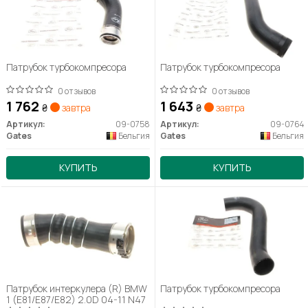
Патрубок турбокомпресора
Патрубок турбокомпресора
0 отзывов
0 отзывов
1 762
1 643
₴
завтра
₴
завтра
Артикул:
09-0758
Артикул:
09-0764
Gates
Бельгия
Gates
Бельгия
КУПИТЬ
КУПИТЬ
Патрубок интеркулера (R) BMW
Патрубок турбокомпресора
1 (E81/E87/E82) 2.0D 04-11 N47