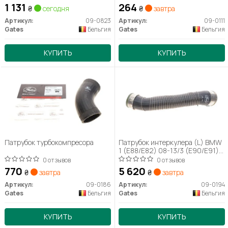
1 131
264
₴
сегодня
₴
завтра
Артикул:
09-0823
Артикул:
09-0111
Gates
Бельгия
Gates
Бельгия
КУПИТЬ
КУПИТЬ
Патрубок турбокомпресора
Патрубок интеркулера (L) BMW
1 (E88/E82) 08-13/3 (E90/E91)
07-12 (N47)
0 отзывов
0 отзывов
770
5 620
₴
завтра
₴
завтра
Артикул:
09-0186
Артикул:
09-0194
Gates
Бельгия
Gates
Бельгия
КУПИТЬ
КУПИТЬ