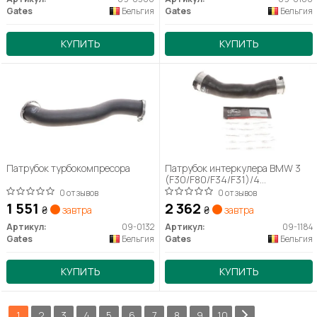
Gates
Бельгия
Gates
Бельгия
КУПИТЬ
КУПИТЬ
Патрубок турбокомпресора
Патрубок интеркулера BMW 3
(F30/F80/F34/F31)/4
(F33/F83/F32/F82/F36)/X3
0 отзывов
0 отзывов
(F25) 1.6D/2.0D 10- N47 09-
1 551
2 362
₴
завтра
₴
завтра
1184
Артикул:
09-0132
Артикул:
09-1184
Gates
Бельгия
Gates
Бельгия
КУПИТЬ
КУПИТЬ
1
2
3
4
5
6
7
8
9
10