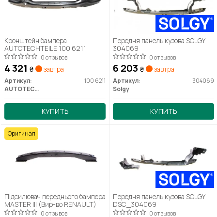
Кронштейн бампера
Передня панель кузова SOLGY
AUTOTECHTEILE 100 6211
304069
0 отзывов
0 отзывов
4 321
6 203
₴
завтра
₴
завтра
Артикул:
100 6211
Артикул:
304069
AUTOTECHTEILE
Solgy
КУПИТЬ
КУПИТЬ
Оригинал
Підсилювач переднього бампера
Передня панель кузова SOLGY
MASTER III (Вир-во RENAULT)
DSC_304069
0 отзывов
0 отзывов