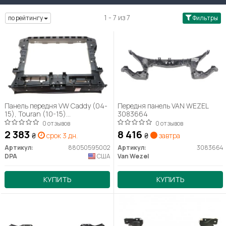
1 - 7 из 7
по рейтингу
Фильтры
Панель передня VW Caddy (04-
Передня панель VAN WEZEL
15), Touran (10-15)
3083664
(88050595002) DPA
0 отзывов
0 отзывов
2 383
8 416
₴
срок 3 дн.
₴
завтра
Артикул:
88050595002
Артикул:
3083664
DPA
США
Van Wezel
КУПИТЬ
КУПИТЬ