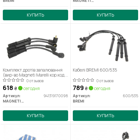
BREMI
MAGNETI MARELLI
КУПИТЬ
КУПИТЬ
Комплект дротів запалювання
Кабелі BREMI 600/535
(вир-во Magneti Marelli кор.код.
MSQ0098)
0 отзывов
0 отзывов
618
789
₴
сегодня
₴
сегодня
Артикул:
941319170098
Артикул:
600/535
MAGNETI MARELLI
BREMI
КУПИТЬ
КУПИТЬ