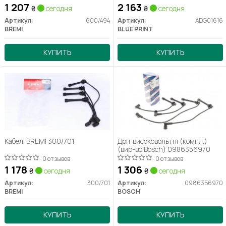
1 207
2 163
₴
сегодня
₴
сегодня
Артикул:
600/494
Артикул:
ADG01616
BREMI
BLUE PRINT
КУПИТЬ
КУПИТЬ
Кабелі BREMI 300/701
Дріт високовольтні (компл.)
(вир-во Bosch) 0986356970
0 отзывов
0 отзывов
1 178
1 306
₴
сегодня
₴
сегодня
Артикул:
300/701
Артикул:
0986356970
BREMI
BOSCH
КУПИТЬ
КУПИТЬ