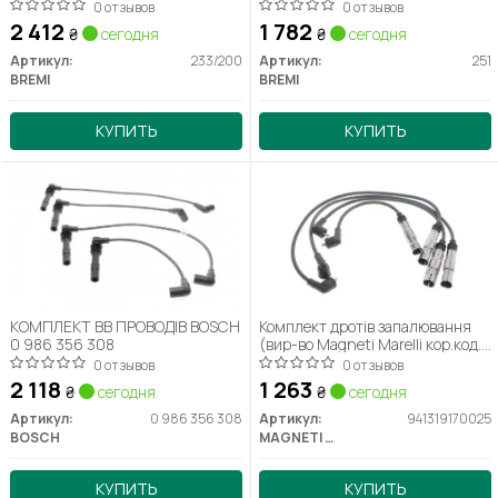
0 отзывов
0 отзывов
2 412
1 782
₴
сегодня
₴
сегодня
Артикул:
233/200
Артикул:
251
BREMI
BREMI
КУПИТЬ
КУПИТЬ
КОМПЛЕКТ ВВ ПРОВОДІВ BOSCH
Комплект дротів запалювання
0 986 356 308
(вир-во Magneti Marelli кор.код.
MSQ0025)
0 отзывов
0 отзывов
2 118
1 263
₴
сегодня
₴
сегодня
Артикул:
0 986 356 308
Артикул:
941319170025
BOSCH
MAGNETI MARELLI
КУПИТЬ
КУПИТЬ