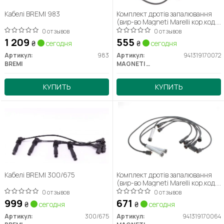
Кабелі BREMI 983
Комплект дротів запалювання
(вир-во Magneti Marelli кор.код.
MSQ0072)
0 отзывов
0 отзывов
1 209
555
₴
сегодня
₴
сегодня
Артикул:
983
Артикул:
941319170072
BREMI
MAGNETI MARELLI
КУПИТЬ
КУПИТЬ
Кабелі BREMI 300/675
Комплект дротів запалювання
(вир-во Magneti Marelli кор.код.
MSQ0064)
0 отзывов
0 отзывов
999
671
₴
сегодня
₴
сегодня
Артикул:
300/675
Артикул:
941319170064