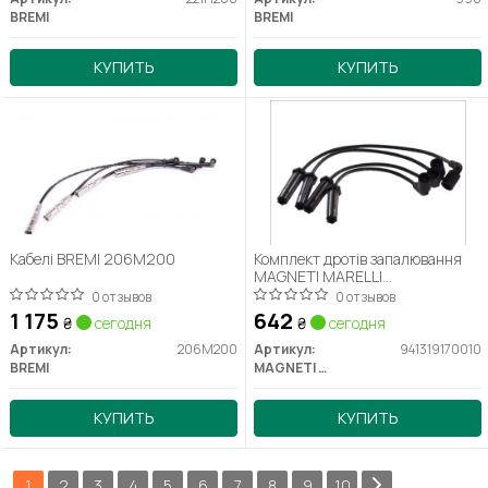
BREMI
BREMI
КУПИТЬ
КУПИТЬ
Кабелі BREMI 206M200
Комплект дротів запалювання
MAGNETI MARELLI
941319170010
0 отзывов
0 отзывов
1 175
642
₴
сегодня
₴
сегодня
Артикул:
206M200
Артикул:
941319170010
BREMI
MAGNETI MARELLI
КУПИТЬ
КУПИТЬ
1
2
3
4
5
6
7
8
9
10