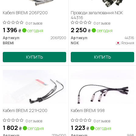
Кабелі BREMI 206P200
Проводи запалювання NGK
44316
0 отзывов
0 отзывов
1 396
2 250
₴
сегодня
₴
сегодня
Артикул:
206P200
Артикул:
44316
BREMI
NGK
Япония
КУПИТЬ
КУПИТЬ
Кабелі BREMI 221H200
Кабелі BREMI 998
0 отзывов
0 отзывов
1 802
1 223
₴
сегодня
₴
сегодня
Артикул:
221H200
Артикул:
998