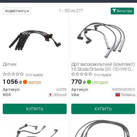
1 - 30 из 277
по рейтингу
Фильтры
Датчик
Дріт високовольтний (комплект)
1.6 Skoda Octavia (01-13)/VW Golf
(98-14),Jetta (06-10),Passat
0 отзывов
0 отзывов
(06-11), Caddy (04-15)
1 056
770
₴
завтра
₴
сегодня
(99051463801) VIKA
Артикул:
44338
Артикул:
99051463801
NGK
Япония
Vika
Тайвань
КУПИТЬ
КУПИТЬ