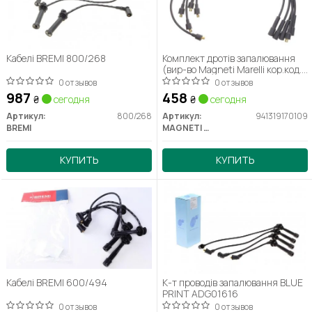
Кабелі BREMI 800/268
Комплект дротів запалювання
(вир-во Magneti Marelli кор.код.
MSQ0109)
0 отзывов
0 отзывов
987
458
₴
сегодня
₴
сегодня
Артикул:
800/268
Артикул:
941319170109
BREMI
MAGNETI MARELLI
КУПИТЬ
КУПИТЬ
Кабелі BREMI 600/494
К-т проводів запалювання BLUE
PRINT ADG01616
0 отзывов
0 отзывов