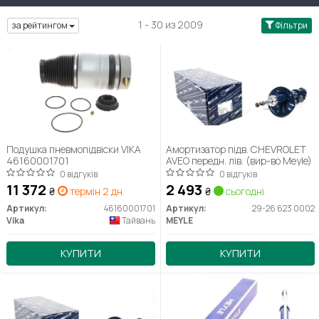
1 - 30 из 2009
за рейтингом
Фільтри
Подушка пневмопідвіски VIKA
Амортизатор підв. CHEVROLET
46160001701
AVEO передн. лів. (вир-во Meyle)
0 відгуків
0 відгуків
11 372
2 493
₴
термін 2 дн.
₴
сьогодні
Артикул:
46160001701
Артикул:
29-26 623 0002
Vika
Тайвань
MEYLE
КУПИТИ
КУПИТИ