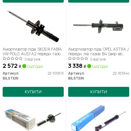
Амортизатор підв. SKODA FABIA,
Амортизатор підв. OPEL ASTRA J
VW POLO, AUDI A2 передн. газов.
передн. лів. газов. B4 (вир-во
B4 (вир-во Bilstein)
Bilstein) 22-183644
0 відгуків
0 відгуків
2 572
3 338
₴
сьогодні
₴
сьогодні
Артикул:
22-105813
Артикул:
22-183644
BILSTEIN
BILSTEIN
КУПИТИ
КУПИТИ