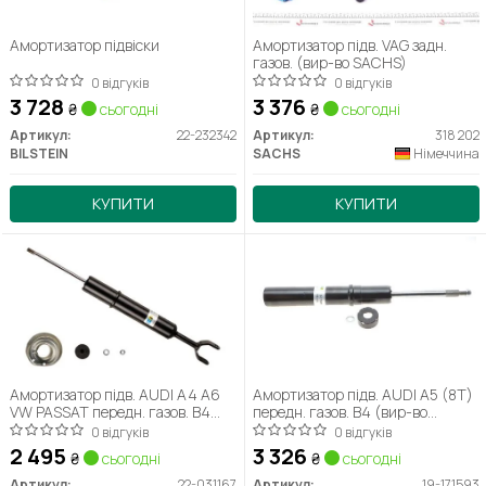
Амортизатор підвіски
Амортизатор підв. VAG задн.
газов. (вир-во SACHS)
0 відгуків
0 відгуків
3 728
3 376
₴
сьогодні
₴
сьогодні
Артикул:
22-232342
Артикул:
318 202
BILSTEIN
SACHS
Німеччина
КУПИТИ
КУПИТИ
Амортизатор підв. AUDI A4 A6
Амортизатор підв. AUDI A5 (8T)
VW PASSAT передн. газов. B4
передн. газов. B4 (вир-во
(вир-во Bilstein)
Bilstein)
0 відгуків
0 відгуків
2 495
3 326
₴
сьогодні
₴
сьогодні
Артикул:
22-031167
Артикул:
19-171593