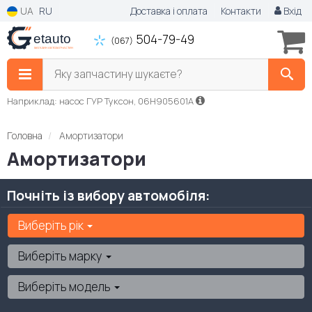
UA
RU
Доставка і оплата
Контакти
Вхід
504-79-49
(067)
Яку запчастину шукаєте?
Наприклад: насос ГУР Туксон, 06H905601A
Головна
Амортизатори
Амортизатори
Почніть із вибору автомобіля:
Виберіть рік
Виберіть марку
Виберіть модель