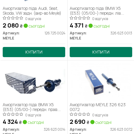
Амортизатор підв. Audi, Seat,
Амортизатор підв. BMW X5
Skoda, VW задн. (вир-во Meyle)
(E53) (05/00-) передн. лів.
(вир-во Meyle) 326 623 0013
0 відгуків
0 відгуків
2 080
4 371
₴
сьогодні
₴
сьогодні
Артикул:
126 725 0024
Артикул:
326 623 0013
MEYLE
MEYLE
КУПИТИ
КУПИТИ
Амортизатор підв. BMW X5
Амортизатор MEYLE 326 623
(E53) (05/00-) передн. прав.
0072
(вир-во Meyle)
0 відгуків
0 відгуків
4 324
2 690
₴
сьогодні
₴
сьогодні
Артикул:
326 623 0014
Артикул:
326 623 0072