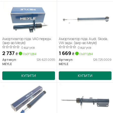
Амортизатор підв. VAG передн.
Амортизатор підв. Audi, Skoda,
(вир-во Meyle)
VW задн. (вир-во Meyle)
0 відгуків
0 відгуків
2 737
1 669
₴
сьогодні
₴
сьогодні
Артикул:
126 623 0055
Артикул:
126 725 0009
MEYLE
MEYLE
КУПИТИ
КУПИТИ