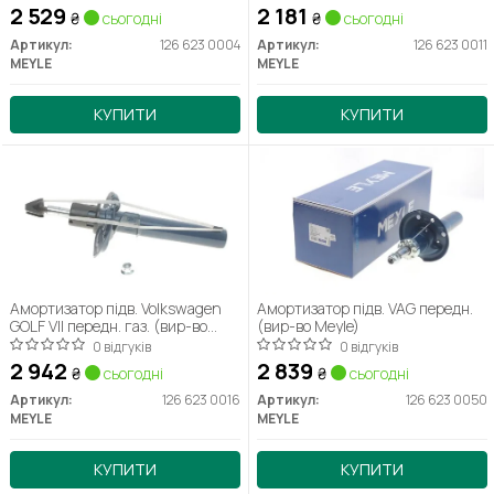
2 529
2 181
₴
сьогодні
₴
сьогодні
Артикул:
126 623 0004
Артикул:
126 623 0011
MEYLE
MEYLE
КУПИТИ
КУПИТИ
Амортизатор підв. Volkswagen
Амортизатор підв. VAG передн.
GOLF VII передн. газ. (вир-во
(вир-во Meyle)
MEYLE) 126 623 0016
0 відгуків
0 відгуків
2 942
2 839
₴
сьогодні
₴
сьогодні
Артикул:
126 623 0016
Артикул:
126 623 0050
MEYLE
MEYLE
КУПИТИ
КУПИТИ