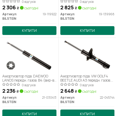
Bilstein)
Bilstein)
0 відгуків
0 відгуків
2 306
2 825
₴
сьогодні
₴
сьогодні
Артикул:
19-119922
Артикул:
19-139968
BILSTEIN
BILSTEIN
КУПИТИ
КУПИТИ
Амортизатор підв. DAEWOO
Амортизатор підв. VW GOLF4
LANOS передн. газов. B4 (вир-во
BEETLE AUDI A3 передн. газов.
Bilstein)
B4 (вир-во Bilstein)
0 відгуків
0 відгуків
2 236
2 648
₴
сьогодні
₴
сьогодні
Артикул:
21-030413
Артикул:
22-045744
BILSTEIN
BILSTEIN
КУПИТИ
КУПИТИ