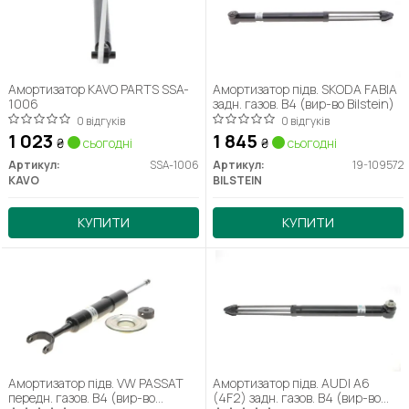
Амортизатор KAVO PARTS SSA-
Амортизатор підв. SKODA FABIA
1006
задн. газов. B4 (вир-во Bilstein)
0 відгуків
0 відгуків
1 023
1 845
₴
сьогодні
₴
сьогодні
Артикул:
SSA-1006
Артикул:
19-109572
KAVO
BILSTEIN
КУПИТИ
КУПИТИ
Амортизатор підв. VW PASSAT
Амортизатор підв. AUDI A6
передн. газов. B4 (вир-во
(4F2) задн. газов. B4 (вир-во