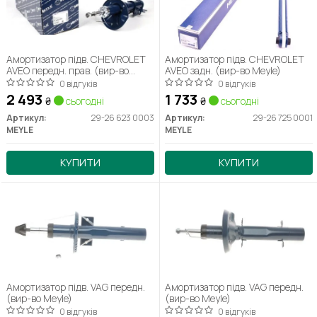
Амортизатор підв. CHEVROLET
Амортизатор підв. CHEVROLET
AVEO передн. прав. (вир-во
AVEO задн. (вир-во Meyle)
Meyle)
0 відгуків
0 відгуків
2 493
1 733
₴
сьогодні
₴
сьогодні
Артикул:
29-26 623 0003
Артикул:
29-26 725 0001
MEYLE
MEYLE
КУПИТИ
КУПИТИ
Амортизатор підв. VAG передн.
Амортизатор підв. VAG передн.
(вир-во Meyle)
(вир-во Meyle)
0 відгуків
0 відгуків