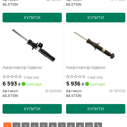
BILSTEIN
BILSTEIN
КУПИТИ
КУПИТИ
Амортизатор підвіски
Амортизатор підвіски
0 відгуків
0 відгуків
6 593
5 936
₴
сьогодні
₴
сьогодні
Артикул:
22-240064
Артикул:
19-197692
BILSTEIN
BILSTEIN
КУПИТИ
КУПИТИ
1
2
3
4
5
6
7
8
9
10