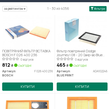
1 - 30 из 4056
за рейтингом
Фільтри
ПОВІТРЯНИЙ ФІЛЬТР ВСТАВКА
Фільтр повітряний Dodge
BOSCH F 026 400 236
Journey I 08 - 20 (вир-во Blue
Print)
0 відгуків
0 відгуків
812
465
₴
сьогодні
₴
сьогодні
Артикул:
F 026 400 236
Артикул:
ADA102246
BOSCH
BLUE PRINT
КУПИТИ
КУПИТИ