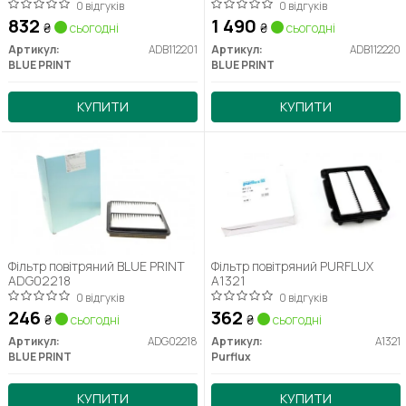
0 відгуків
0 відгуків
832
1 490
₴
сьогодні
₴
сьогодні
Артикул:
ADB112201
Артикул:
ADB112220
BLUE PRINT
BLUE PRINT
КУПИТИ
КУПИТИ
Фільтр повітряний BLUE PRINT
Фільтр повітряний PURFLUX
ADG02218
A1321
0 відгуків
0 відгуків
246
362
₴
сьогодні
₴
сьогодні
Артикул:
ADG02218
Артикул:
A1321
BLUE PRINT
Purflux
КУПИТИ
КУПИТИ