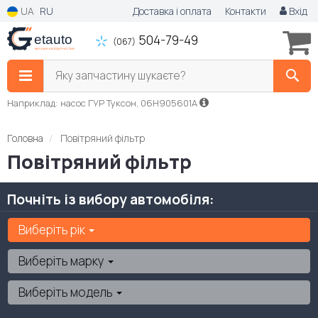
UA
RU
Доставка і оплата
Контакти
Вхід
504-79-49
(067)
Яку запчастину шукаєте?
Наприклад: насос ГУР Туксон, 06H905601A
Головна
Повітряний фільтр
Повітряний фільтр
Почніть із вибору автомобіля:
Виберіть рік
Виберіть марку
Виберіть модель