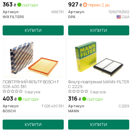
15), Passat (08-15), Tiguan (08-
363
927
₴
сьогодні
₴
термін 2 дн.
12) (11290782502) DPA
Артикул:
WA6781
Артикул:
11290782502
WIX FILTERS
DPA
США
КУПИТИ
КУПИТИ
ПОВІТРЯНИЙ ФІЛЬТР BOSCH F
Фільтр повітряний MANN-FILTER
026 400 381
C 2229
0 відгуків
0 відгуків
403
316
₴
сьогодні
₴
сьогодні
Артикул:
F 026 400 381
Артикул:
C 2229
BOSCH
MANN
КУПИТИ
КУПИТИ