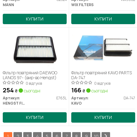
MANN
WIX FILTERS
КУПИТИ
КУПИТИ
Фільтр повітряний DAEWOO
Фільтр повітряний KAVO PARTS
LANOS 97- (вир-во Hengst)
DA-747
0 відгуків
0 відгуків
254
166
₴
сьогодні
₴
сьогодні
Артикул:
E763L
Артикул:
DA-747
HENGST FILTER
KAVO
КУПИТИ
КУПИТИ
1
2
3
4
5
6
7
8
9
10