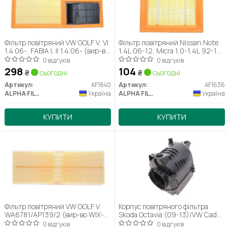
Фільтр повітряний VW GOLF V, VI
Фільтр повітряний Nissan Note
1.4 06-, FABIA I, II 1.4 06- (вир-во
1,4L 06-12, Micra 1,0-1,4L 92-10
ALPHA FILTER)
(AF1636) Альфа
0 відгуків
0 відгуків
298
104
₴
сьогодні
₴
сьогодні
Артикул:
AF1840
Артикул:
AF1636
ALPHA FILTER
Україна
ALPHA FILTER
Україна
КУПИТИ
КУПИТИ
Фільтр повітряний VW GOLF V
Корпус повітряного фільтра
WA6781/AP139/2 (вир-во WIX-
Skoda Octavia (09-13)/VW Caddy
FILTERS)
(11-15), Golf (07-14), Jetta (06-
0 відгуків
0 відгуків