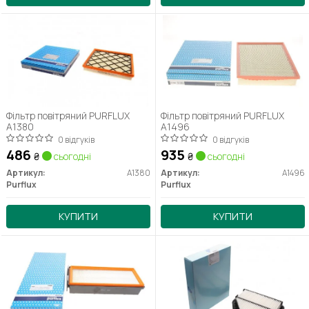
Фільтр повітряний PURFLUX
Фільтр повітряний PURFLUX
A1380
A1496
0 відгуків
0 відгуків
486
935
₴
сьогодні
₴
сьогодні
Артикул:
A1380
Артикул:
A1496
Purflux
Purflux
КУПИТИ
КУПИТИ