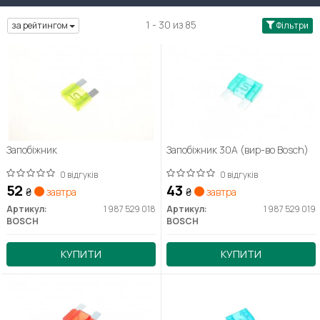
1 - 30 из 85
за рейтингом
Фільтри
Запобіжник
Запобіжник 30A (вир-во Bosch)
0 відгуків
0 відгуків
52
43
₴
завтра
₴
завтра
Артикул:
1 987 529 018
Артикул:
1 987 529 019
BOSCH
BOSCH
КУПИТИ
КУПИТИ