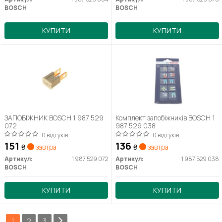
BOSCH
BOSCH
КУПИТИ
КУПИТИ
ЗАПОБІЖНИК BOSCH 1 987 529
Комплект запобіжників BOSCH 1
072
987 529 038
0 відгуків
0 відгуків
151
136
₴
завтра
₴
завтра
Артикул:
1 987 529 072
Артикул:
1 987 529 038
BOSCH
BOSCH
КУПИТИ
КУПИТИ
1
2
3