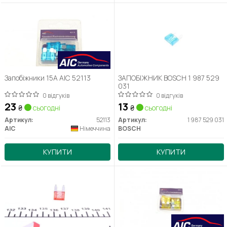
Запобіжники 15A AIC 52113
ЗАПОБІЖНИК BOSCH 1 987 529
031
0 відгуків
0 відгуків
23
13
₴
сьогодні
₴
сьогодні
Артикул:
52113
Артикул:
1 987 529 031
AIC
Німеччина
BOSCH
КУПИТИ
КУПИТИ