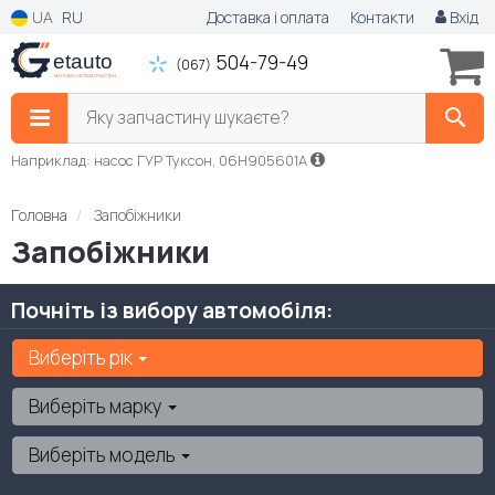
UA
RU
Доставка і оплата
Контакти
Вхід
504-79-49
(067)
Яку запчастину шукаєте?
Наприклад: насос ГУР Туксон, 06H905601A
Головна
Запобіжники
Запобіжники
Почніть із вибору автомобіля:
Виберіть рік
Виберіть марку
Виберіть модель