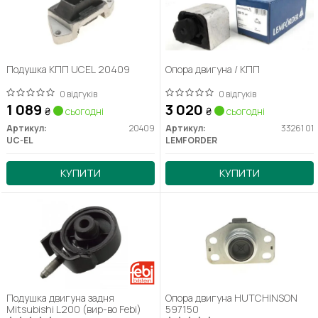
Подушка КПП UCEL 20409
Опора двигуна / КПП
0 відгуків
0 відгуків
1 089
3 020
₴
сьогодні
₴
сьогодні
Артикул:
20409
Артикул:
33261 01
UC-EL
LEMFORDER
КУПИТИ
КУПИТИ
Подушка двигуна задня
Опора двигуна HUTCHINSON
Mitsubishi L200 (вир-во Febi)
597150