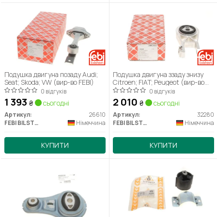
Подушка двигуна позаду Audi;
Подушка двигуна ззаду знизу
Seat; Skoda; VW (вир-во FEBI)
Citroen; FIAT; Peugeot (вир-во
FEBI)
0 відгуків
0 відгуків
1 393
2 010
₴
сьогодні
₴
сьогодні
Артикул:
26610
Артикул:
32280
FEBI BILSTEIN
Німеччина
FEBI BILSTEIN
Німеччина
КУПИТИ
КУПИТИ