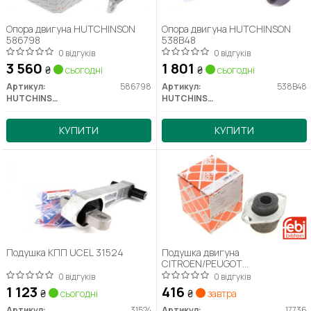
Опора двигуна HUTCHINSON
Опора двигуна HUTCHINSON
586798
538B48
0 відгуків
0 відгуків
3 560
1 801
₴
сьогодні
₴
сьогодні
Артикул:
586798
Артикул:
538B48
HUTCHINSON
HUTCHINSON
КУПИТИ
КУПИТИ
Подушка КПП UCEL 31524
Подушка двигуна
CITROEN/PEUGOT
Berlingo/C4/Xsara/106/206/306/
0 відгуків
0 відгуків
1 123
416
₴
сьогодні
₴
завтра
Артикул:
31524
Артикул:
17736