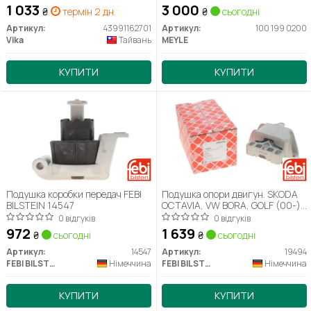
1 033
3 000
₴
термін 2 дн.
₴
сьогодні
Артикул:
43991162701
Артикул:
100 199 0200
Vika
Тайвань
MEYLE
КУПИТИ
КУПИТИ
Подушка коробки передач FEBI
Подушка опори двигун. SKODA
BILSTEIN 14547
OCTAVIA, VW BORA, GOLF (00-)
ліва (вир-во FEBI)
0 відгуків
0 відгуків
972
1 639
₴
сьогодні
₴
сьогодні
Артикул:
14547
Артикул:
19494
FEBI BILSTEIN
Німеччина
FEBI BILSTEIN
Німеччина
КУПИТИ
КУПИТИ