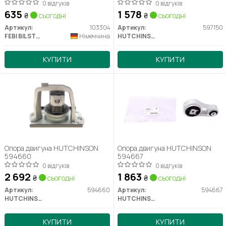
0 відгуків
0 відгуків
635
1 578
₴
сьогодні
₴
сьогодні
Артикул:
103304
Артикул:
597150
FEBI BILSTEIN
Німеччина
HUTCHINSON
КУПИТИ
КУПИТИ
Опора двигуна HUTCHINSON
Опора двигуна HUTCHINSON
594660
594667
0 відгуків
0 відгуків
2 692
1 863
₴
сьогодні
₴
сьогодні
Артикул:
594660
Артикул:
594667
HUTCHINSON
HUTCHINSON
КУПИТИ
КУПИТИ