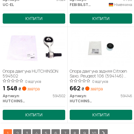
UC-EL
FEBI BILSTEIN
Німеччина
КУПИТИ
КУПИТИ
Опора двигуна HUTCHINSON
Опора двигуна задняя Citroen
594502
Saxo, Peugeot 106 (594146)
Hutchinson
0 відгуків
0 відгуків
1 548
662
₴
завтра
₴
завтра
Артикул:
594502
Артикул:
594146
HUTCHINSON
HUTCHINSON
КУПИТИ
КУПИТИ
1
2
3
4
5
6
7
8
9
10