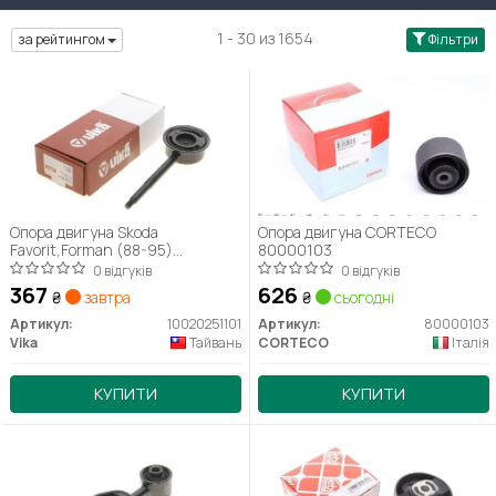
1 - 30 из 1654
за рейтингом
Фільтри
Опора двигуна Skoda
Опора двигуна CORTECO
Favorit,Forman (88-95)
80000103
(10020251101) VIKA
0 відгуків
0 відгуків
367
626
₴
завтра
₴
сьогодні
Артикул:
10020251101
Артикул:
80000103
Vika
Тайвань
CORTECO
Італія
КУПИТИ
КУПИТИ