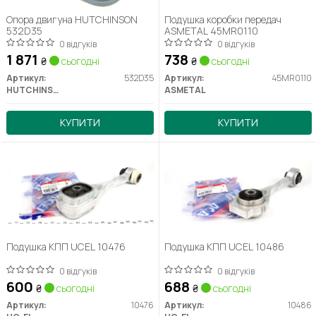
Опора двигуна HUTCHINSON
Подушка коробки передач
532D35
ASMETAL 45MR0110
0 відгуків
0 відгуків
1 871
738
₴
сьогодні
₴
сьогодні
Артикул:
532D35
Артикул:
45MR0110
HUTCHINSON
ASMETAL
КУПИТИ
КУПИТИ
Подушка КПП UCEL 10476
Подушка КПП UCEL 10486
0 відгуків
0 відгуків
600
688
₴
сьогодні
₴
сьогодні
Артикул:
10476
Артикул:
10486