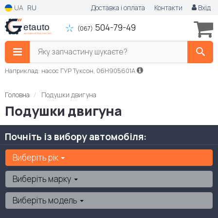
UA
RU
Доставка і оплата
Контакти
Вхід
504-79-49
(067)
Яку запчастину шукаєте?
Наприклад: насос ГУР Туксон, 06H905601A
Головна
Подушки двигуна
Подушки двигуна
Почніть із вибору автомобіля:
Виберіть рік
Виберіть марку
Виберіть модель