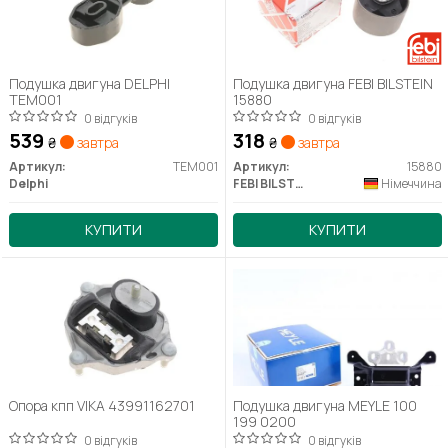
Подушка двигуна DELPHI
Подушка двигуна FEBI BILSTEIN
TEM001
15880
0 відгуків
0 відгуків
539
318
₴
завтра
₴
завтра
Артикул:
TEM001
Артикул:
15880
Delphi
FEBI BILSTEIN
Німеччина
КУПИТИ
КУПИТИ
Опора кпп VIKA 43991162701
Подушка двигуна MEYLE 100
199 0200
0 відгуків
0 відгуків