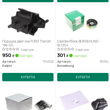
Подушка двигуна FORD Transit
Сайлентблок BORSEHUNG
"88-00
B11354
0 відгуків
0 відгуків
950
301
₴
сьогодні
₴
сьогодні
Артикул:
TEM022
Артикул:
B11354
Delphi
Borsehung
КУПИТИ
КУПИТИ