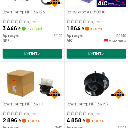
Вентилятор NRF 34125
Ветилятор AIC 50610
0 відгуків
0 відгуків
3 446
1 864
₴
сьогодні
₴
завтра
Артикул:
34125
Артикул:
50610
NRF
AIC
Німеччина
КУПИТИ
КУПИТИ
Вентилятор NRF 34111
Вентилятор NRF 34197
0 відгуків
0 відгуків
2 896
4 858
₴
завтра
₴
завтра
Артикул:
34111
Артикул:
34197