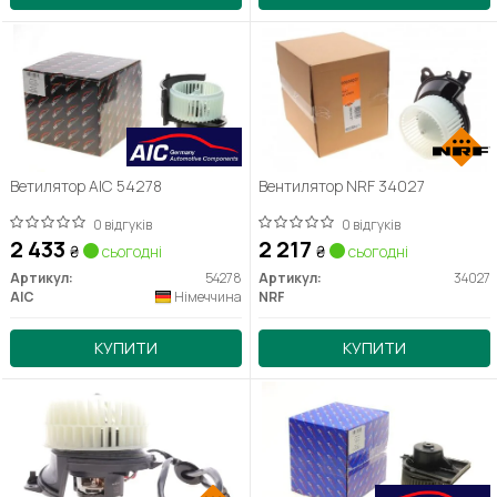
Ветилятор AIC 54278
Вентилятор NRF 34027
0 відгуків
0 відгуків
2 433
2 217
₴
сьогодні
₴
сьогодні
Артикул:
54278
Артикул:
34027
AIC
Німеччина
NRF
КУПИТИ
КУПИТИ