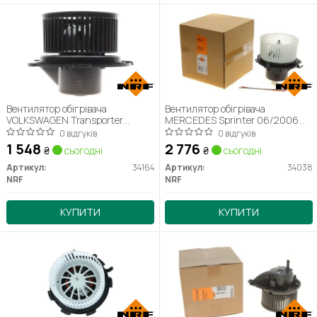
Вентилятор обігрівача
Вентилятор обігрівача
VOLKSWAGEN Transporter
MERCEDES Sprinter 06/2006
199407-200304 (вир-во NRF)
(вир-во NRF)
0 відгуків
0 відгуків
1 548
2 776
₴
сьогодні
₴
сьогодні
Артикул:
34164
Артикул:
34038
NRF
NRF
КУПИТИ
КУПИТИ