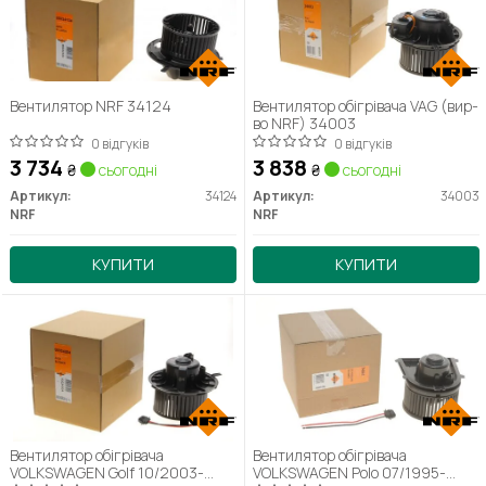
Вентилятор NRF 34124
Вентилятор обігрівача VAG (вир-
во NRF) 34003
0 відгуків
0 відгуків
3 734
3 838
₴
сьогодні
₴
сьогодні
Артикул:
34124
Артикул:
34003
NRF
NRF
КУПИТИ
КУПИТИ
Вентилятор обігрівача
Вентилятор обігрівача
VOLKSWAGEN Golf 10/2003-
VOLKSWAGEN Polo 07/1995-