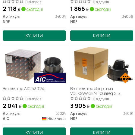
11/2008 (вир-во NRF)
10/2001 (вир-во NRF)
0 відгуків
0 відгуків
2 118
1 866
₴
сьогодні
₴
сьогодні
Артикул:
34004
Артикул:
34066
NRF
NRF
КУПИТИ
КУПИТИ
Ветилятор AIC 53024
Вентилятор обігрівача
VOLKSWAGEN Touareg 2.5
01/03-05/10 (вир-во NRF)
0 відгуків
0 відгуків
2 041
3 905
₴
сьогодні
₴
сьогодні
Артикул:
53024
Артикул:
34091
AIC
Німеччина
NRF
КУПИТИ
КУПИТИ