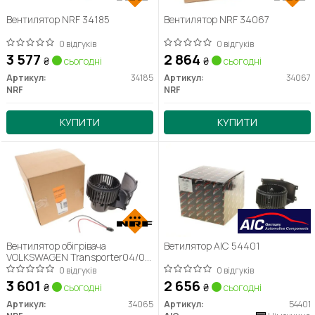
Вентилятор NRF 34185
Вентилятор NRF 34067
0 відгуків
0 відгуків
3 577
2 864
₴
сьогодні
₴
сьогодні
Артикул:
34185
Артикул:
34067
NRF
NRF
КУПИТИ
КУПИТИ
Вентилятор обігрівача
Ветилятор AIC 54401
VOLKSWAGEN Transporter04/03
- 11/09 (вир-во NRF)
0 відгуків
0 відгуків
3 601
2 656
₴
сьогодні
₴
сьогодні
Артикул:
34065
Артикул:
54401