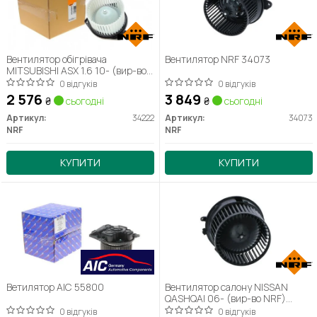
Вентилятор обігрівача
Вентилятор NRF 34073
MITSUBISHI ASX 1.6 10- (вир-во
NRF) 34222
0 відгуків
0 відгуків
2 576
3 849
₴
сьогодні
₴
сьогодні
Артикул:
34222
Артикул:
34073
NRF
NRF
КУПИТИ
КУПИТИ
Ветилятор AIC 55800
Вентилятор салону NISSAN
QASHQAI 06- (вир-во NRF)
34172
0 відгуків
0 відгуків