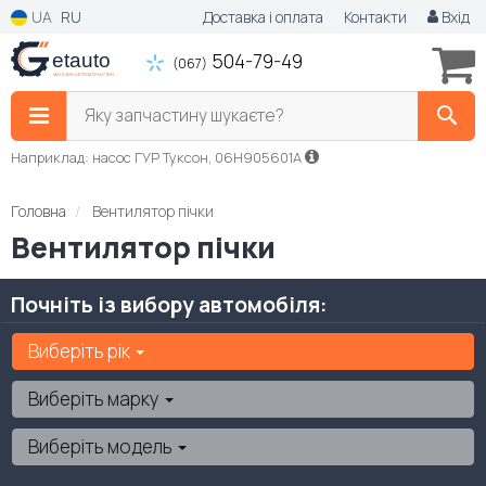
UA
RU
Доставка і оплата
Контакти
Вхід
504-79-49
(067)
Яку запчастину шукаєте?
Наприклад: насос ГУР Туксон, 06H905601A
Головна
Вентилятор пічки
Вентилятор пічки
Почніть із вибору автомобіля:
Виберіть рік
Виберіть марку
Виберіть модель