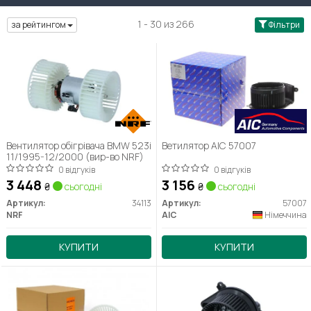
1 - 30 из 266
за рейтингом
Фільтри
Вентилятор обігрівача BMW 523i
Ветилятор AIC 57007
11/1995-12/2000 (вир-во NRF)
0 відгуків
0 відгуків
3 448
3 156
₴
сьогодні
₴
сьогодні
Артикул:
34113
Артикул:
57007
NRF
AIC
Німеччина
КУПИТИ
КУПИТИ