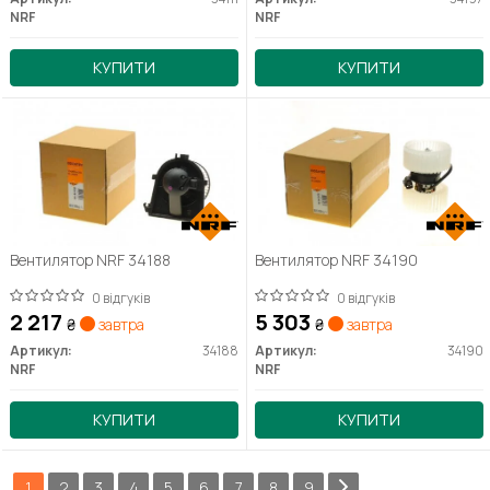
NRF
NRF
КУПИТИ
КУПИТИ
Вентилятор NRF 34188
Вентилятор NRF 34190
0 відгуків
0 відгуків
2 217
5 303
₴
завтра
₴
завтра
Артикул:
34188
Артикул:
34190
NRF
NRF
КУПИТИ
КУПИТИ
1
2
3
4
5
6
7
8
9