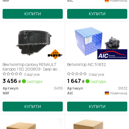
NRF
AIC
Німеччина
КУПИТИ
КУПИТИ
Вентилятор салону RENAULT
Ветилятор AIC 51832
Kangoo 1.5D 200809- (вир-во
NRF) 34155
0 відгуків
0 відгуків
3 456
1 647
₴
сьогодні
₴
сьогодні
Артикул:
34155
Артикул:
51832
NRF
AIC
Німеччина
КУПИТИ
КУПИТИ