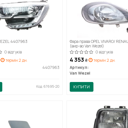
WEZEL 4407963
Фара права OPEL VIVARO/ RENA
(вир-во Van Wezel)
0 відгуків
0 відгуків
4 353
термін 2 дн.
₴
термін 2 дн.
4407963
Артикул:
Van Wezel
Код: 67695-20
КУПИТИ