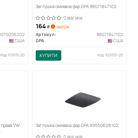
A
Заглушка омивача фар DPA 88071847102
0 відгуків
164
₴
завтра
8070095202
Артикул:
88071847102
США
DPA
США
Код: 109115-20
КУПИТИ
Код: 109130-20
 права VW
Заглушка омивача фар DPA 89550626102
0 відгуків