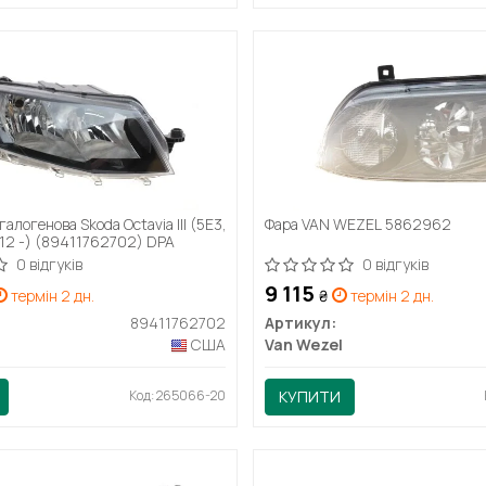
галогенова Skoda Octavia III (5E3,
Фара VAN WEZEL 5862962
(12 -) (89411762702) DPA
0 відгуків
0 відгуків
9 115
термін 2 дн.
₴
термін 2 дн.
89411762702
Артикул:
США
Van Wezel
Код: 265066-20
КУПИТИ