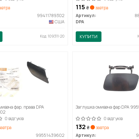
115
автра
₴
завтра
99411789302
Артикул:
8
США
DPA
Код: 109311-20
КУПИТИ
мивача фар, права DPA
Заглушка омивача фар DPA 99
602
0 відгуків
0 відгуків
132
автра
₴
завтра
99551439602
Артикул:
9