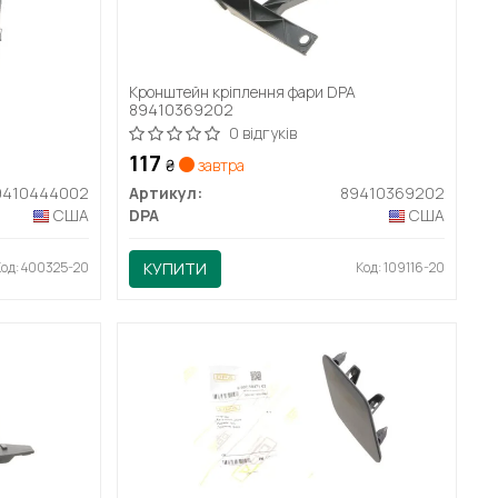
Кронштейн кріплення фари DPA
89410369202
0 відгуків
117
₴
завтра
9410444002
Артикул:
89410369202
США
DPA
США
Код: 400325-20
КУПИТИ
Код: 109116-20