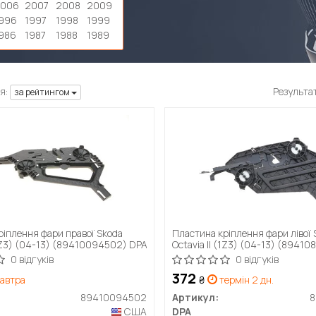
2006
2007
2008
2009
996
1997
1998
1999
986
1987
1988
1989
я:
Результа
за рейтингом
ріплення фари правої Skoda
Пластина кріплення фари лівої 
(1Z3) (04-13) (89410094502) DPA
Octavia II (1Z3) (04-13) (8941
0 відгуків
0 відгуків
372
автра
₴
термін 2 дн.
89410094502
Артикул:
8
США
DPA