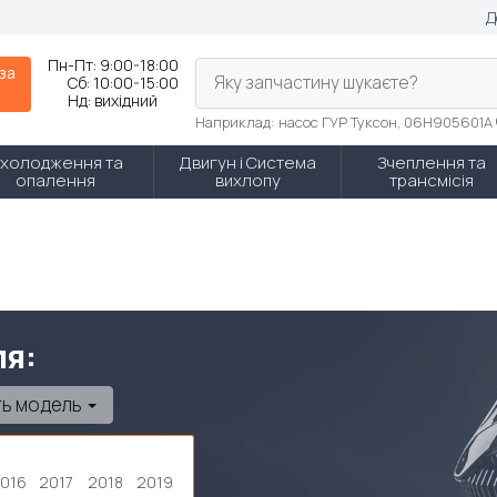
Д
Пн-Пт:
9:00-18:00
 за
Яку запчастину шукаєте?
Сб:
10:00-15:00
Нд:
вихідний
Наприклад: насос ГУР Туксон, 06H905601A
холодження та
Двигун і Система
Зчеплення та
опалення
вихлопу
трансмісія
ля:
ть модель
016
2017
2018
2019