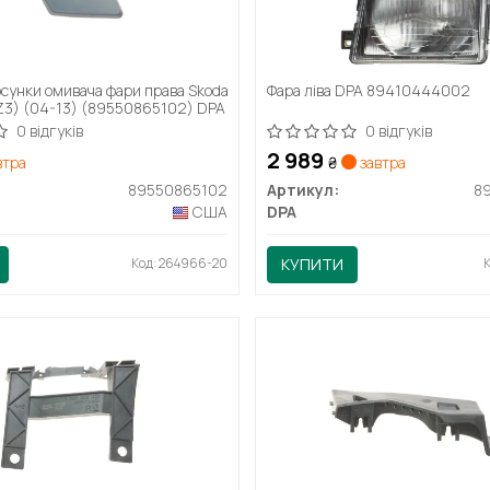
сунки омивача фари права Skoda
Фара ліва DPA 89410444002
(1Z3) (04-13) (89550865102) DPA
0 відгуків
0 відгуків
2 989
втра
₴
завтра
89550865102
Артикул:
8
США
DPA
Код: 264966-20
КУПИТИ