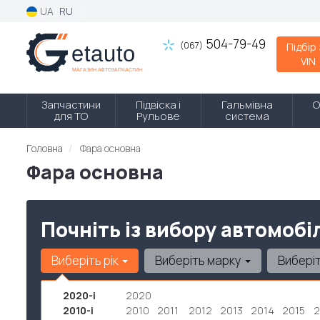
UA
RU
504-79-49
(067)
Підбір
VIN
Запчастини
Підвіска і
Гальмівна
О
для ТО
Рульове
система
Головна
Фара основна
Фара основна
Почніть із вибору автомобі
Виберіть рік
Виберіть марку
Вибері
2020-і
2020
2010-і
2010
2011
2012
2013
2014
2015
2