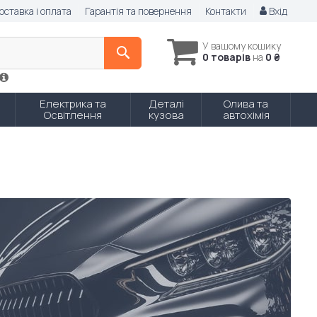
оставка і оплата
Гарантія та повернення
Контакти
Вхід
У вашому кошику
0 товарів
на
0 ₴
Електрика та
Деталі
Олива та
Освітлення
кузова
автохімія