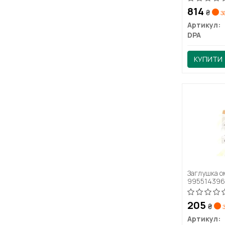
814
₴
з
Артикул:
DPA
КУПИТИ
Заглушка о
99551439
205
₴
з
Артикул: