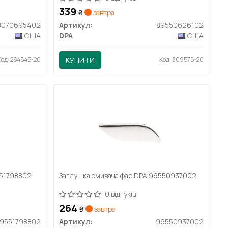
339
₴
завтра
8070695402
Артикул:
89550626102
США
DPA
США
Код: 264845-20
КУПИТИ
Код: 309575-20
551798802
Заглушка омивача фар DPA 99550937002
0 відгуків
264
₴
завтра
9551798802
Артикул:
99550937002