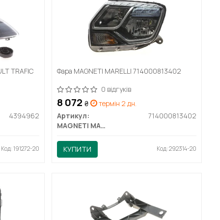
ULT TRAFIC
Фара MAGNETI MARELLI 714000813402
0 відгуків
8 072
₴
термін 2 дн.
4394962
Артикул:
714000813402
MAGNETI MARELLI
Код: 191272-20
КУПИТИ
Код: 292314-20