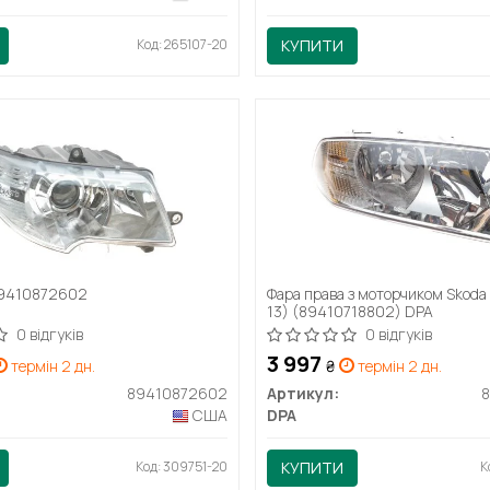
Код: 265107-20
КУПИТИ
89410872602
Фара права з моторчиком Skoda 
13) (89410718802) DPA
0 відгуків
0 відгуків
3 997
термін 2 дн.
₴
термін 2 дн.
89410872602
Артикул:
США
DPA
Код: 309751-20
КУПИТИ
К