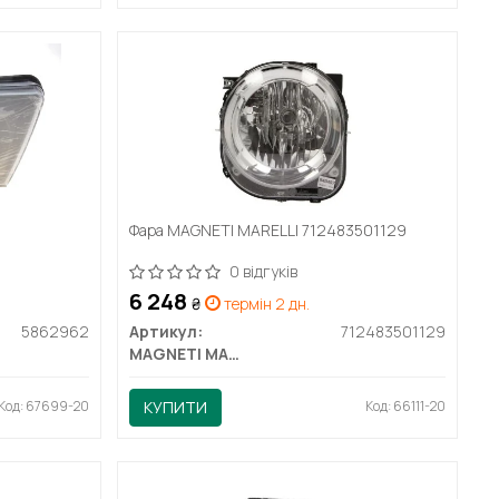
Фара MAGNETI MARELLI 712483501129
0 відгуків
6 248
₴
термін 2 дн.
5862962
Артикул:
712483501129
MAGNETI MARELLI
Код: 67699-20
КУПИТИ
Код: 66111-20