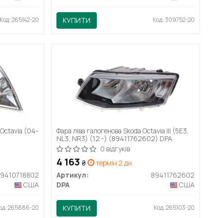
Код: 265142-20
КУПИТИ
Код: 309752-20
Octavia (04-
Фара ліва галогенова Skoda Octavia III (5E3,
NL3, NR3) (12 -) (89411762602) DPA
0 відгуків
4 163
₴
термін 2 дн.
89410718802
Артикул:
89411762602
США
DPA
США
од: 265886-20
КУПИТИ
Код: 265103-20