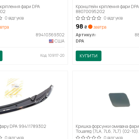
кріплення фари DPA
Кронштейн кріплення фари DP
302
88070095202
0 відгуків
0 відгуків
98
втра
₴
завтра
89410369302
Артикул:
8
США
DPA
Код: 109117-20
КУПИТИ
 фару DPA 99411789302
Кришка форсунки омивача фари
Touareg (7LA, 7L6, 7L7) (02-10)
(88070695402) DPA
0 відгуків
0 відгуків