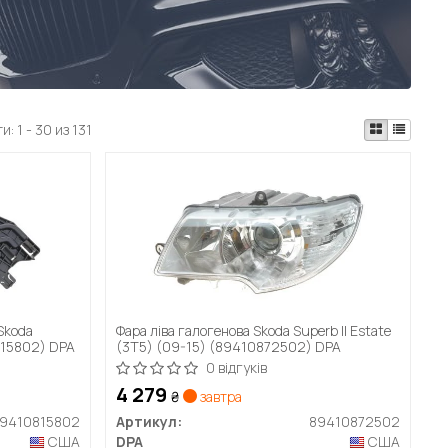
ти:
1 - 30 из 131
Skoda
Фара ліва галогенова Skoda Superb II Estate
0815802) DPA
(3T5) (09-15) (89410872502) DPA
0 відгуків
4 279
₴
завтра
9410815802
Артикул:
89410872502
США
DPA
США