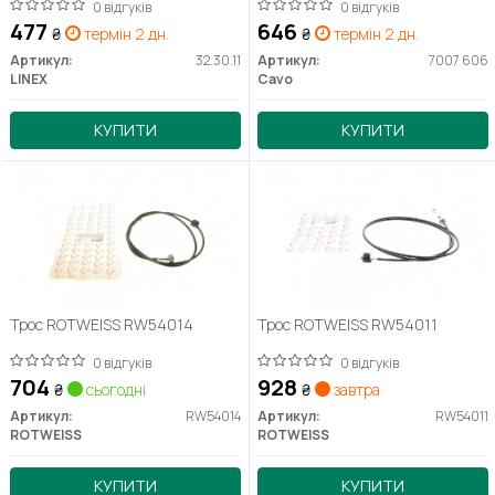
0 відгуків
0 відгуків
477
646
₴
термін 2 дн.
₴
термін 2 дн.
Артикул:
32.30.11
Артикул:
7007 606
LINEX
Cavo
КУПИТИ
КУПИТИ
Трос ROTWEISS RW54014
Трос ROTWEISS RW54011
0 відгуків
0 відгуків
704
928
₴
сьогодні
₴
завтра
Артикул:
RW54014
Артикул:
RW54011
ROTWEISS
ROTWEISS
КУПИТИ
КУПИТИ