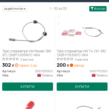
1 - 30 из 30
за рейтингом
Фільтри
Трос спідометра VW Passat (88-
Трос спідометра VW T4 (91-96)
97) (99571265801) VIKA
(99571763901) VIKA
0 відгуків
0 відгуків
302
200
₴
термін 2 дн.
₴
завтра
Артикул:
99571265801
Артикул:
99571763901
Vika
Тайвань
Vika
Тайвань
КУПИТИ
КУПИТИ