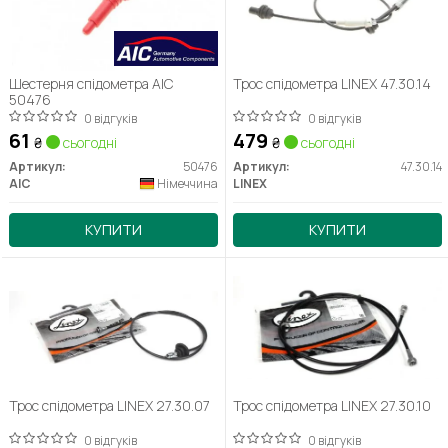
Шестерня спідометра AIC
Трос спідометра LINEX 47.30.14
50476
0 відгуків
0 відгуків
61
479
₴
сьогодні
₴
сьогодні
Артикул:
50476
Артикул:
47.30.14
AIC
Німеччина
LINEX
КУПИТИ
КУПИТИ
Трос спідометра LINEX 27.30.07
Трос спідометра LINEX 27.30.10
0 відгуків
0 відгуків