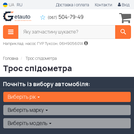
UA
RU
Доставка і оплата
Контакти
Вхід
504-79-49
(067)
Яку запчастину шукаєте?
Наприклад: насос ГУР Туксон, 06H905601A
Головна
Трос спідометра
Трос спідометра
Почніть із вибору автомобіля:
Виберіть рік
Виберіть марку
Виберіть модель