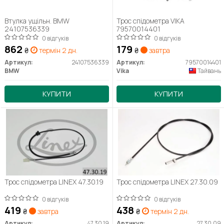
Втулка ущільн. BMW
Трос спідометра VIKA
24107536339
79570014401
0 відгуків
0 відгуків
862
179
₴
термін 2 дн.
₴
завтра
Артикул:
24107536339
Артикул:
79570014401
BMW
Vika
Тайвань
КУПИТИ
КУПИТИ
Трос спідометра LINEX 47.30.19
Трос спідометра LINEX 27.30.09
0 відгуків
0 відгуків
419
438
₴
завтра
₴
термін 2 дн.
Артикул:
47.30.19
Артикул:
27.30.09