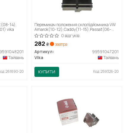
t(08-14),
Перемикач положення склопідйомника VW
1) vika
Amarok(10-12),Caddy(11-15),Passat(06-
11),Polo(10-12) (99591047201) vika
0 відгуків
282
₴
завтра
9591048201
Артикул:
99591047201
Тайвань
Vika
Тайвань
Код: 261890-20
КУПИТИ
Код: 259326-20