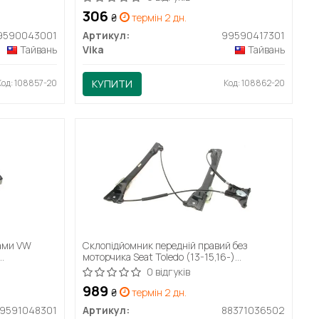
306
₴
термін 2 дн.
9590043001
Артикул:
99590417301
Тайвань
Vika
Тайвань
Код: 108857-20
КУПИТИ
Код: 108862-20
ками VW
Склопідйомник передній правий без
моторчика Seat Toledo (13-15,16-)
(88371036502) DPA
0 відгуків
989
₴
термін 2 дн.
9591048301
Артикул:
88371036502