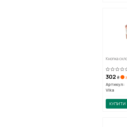
Кнопка скл
302
₴
з
Артикул:
Vika
КУПИТИ