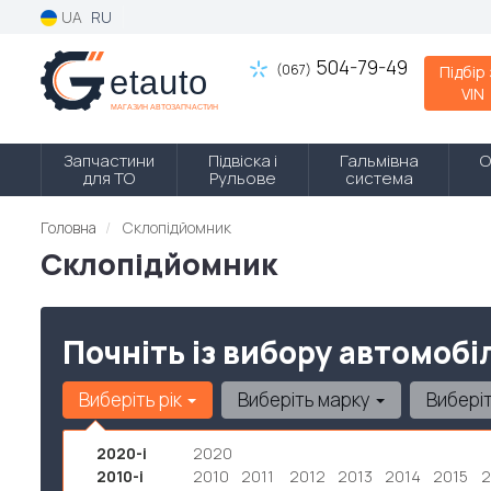
UA
RU
504-79-49
(067)
Підбір
VIN
Запчастини
Підвіска і
Гальмівна
О
для ТО
Рульове
система
Головна
Склопідйомник
Склопідйомник
Почніть із вибору автомобі
Виберіть рік
Виберіть марку
Вибері
2020-і
2020
2010-і
2010
2011
2012
2013
2014
2015
2