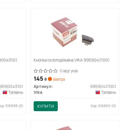
590043101
Кнопка склопідіймача VIKA 99590417001
0 відгуків
145
₴
завтра
9590043101
Артикул:
99590417001
Тайвань
Vika
Тайвань
од: 108858-20
КУПИТИ
Код: 108860-20