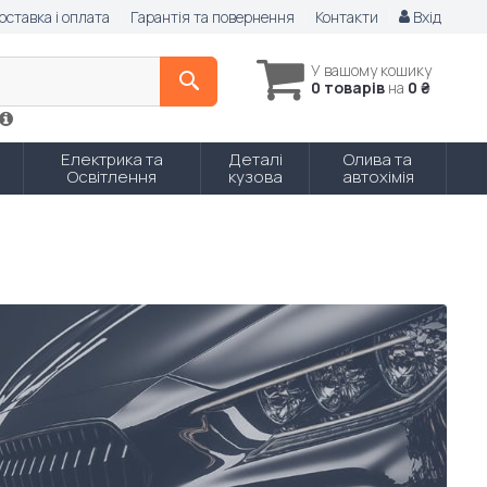
оставка і оплата
Гарантія та повернення
Контакти
Вхід
У вашому кошику
0 товарів
на
0 ₴
Електрика та
Деталі
Олива та
Освітлення
кузова
автохімія