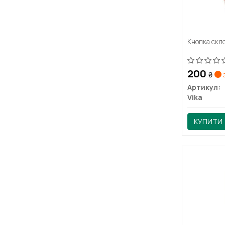
Кнопка скл
200
₴
з
Артикул:
Vika
КУПИТИ