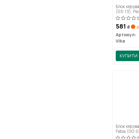
Блок керув
(03-13), Pa
(98-05) (9
581
₴
з
Артикул:
Vika
КУПИТИ
Блок керув
Fabia (00-0
Superb (02