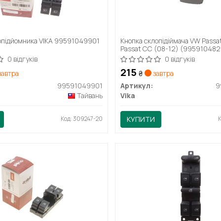
опідйомника VIKA 99591049901
Кнопка склопідіймача VW Passa
Passat CC (08-12) (9959104820
0 відгуків
0 відгуків
215
автра
₴
завтра
99591049901
Артикул:
9
Тайвань
Vika
Код: 309247-20
КУПИТИ