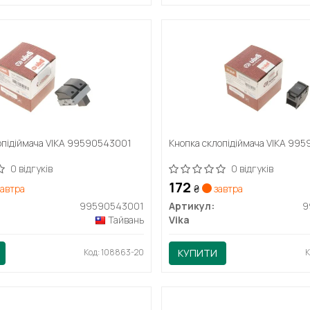
опідіймача VIKA 99590543001
Кнопка склопідіймача VIKA 99
0 відгуків
0 відгуків
172
автра
₴
завтра
99590543001
Артикул:
9
Тайвань
Vika
Код: 108863-20
КУПИТИ
К