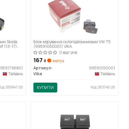
ами Skoda
Блок керування склопідйомниками VW T5
lf (13-17)
(99591050001) VIKA
0 відгуків
167
₴
завтра
9591796801
Артикул:
99591050001
Тайвань
Vika
Тайвань
Код: 259947-20
КУПИТИ
Код: 263746-20