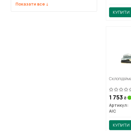
Показати все ↓
КУПИТИ
Склопідійм
1 753
₴
Артикул:
AIC
КУПИТИ