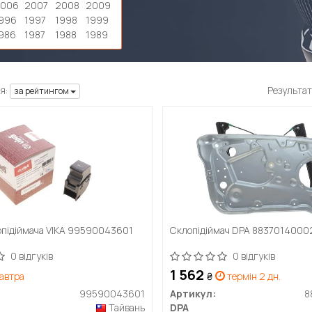
2006
2007
2008
2009
996
1997
1998
1999
986
1987
1988
1989
я:
Результат
за рейтингом
опідіймача VIKA 99590043601
Склопідіймач DPA 8837014000
0 відгуків
0 відгуків
1 562
автра
₴
термін 2 дн.
99590043601
Артикул:
8
Тайвань
DPA