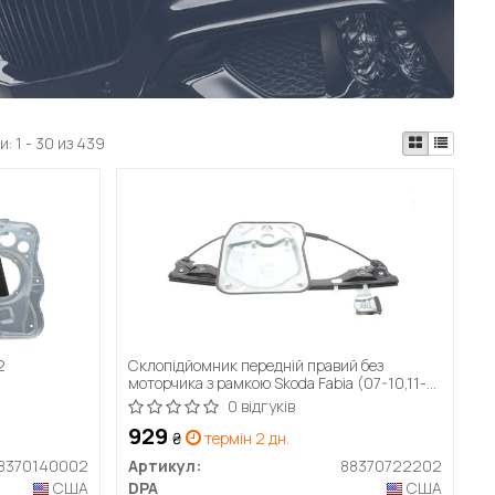
и:
1 - 30 из 439
2
Склопідйомник передній правий без
моторчика з рамкою Skoda Fabia (07-10,11-
15),Fabia (09-14) (88370722202) DPA
0 відгуків
929
₴
термін 2 дн.
8370140002
Артикул:
88370722202
США
DPA
США