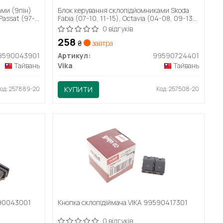
ами (9пін)
Блок керування склопідйомниками Skoda
Passat (97-
Fabia (07-10, 11-15), Octavia (04-08, 09-13),
(99-04)
Roomster (06-10, 11-15), Yeti (10-13, 14-)
0 відгуків
(99590724401) VIKA
258
₴
завтра
9590043901
Артикул:
99590724401
Тайвань
Vika
Тайвань
од: 257889-20
КУПИТИ
Код: 257508-20
590043001
Кнопка склопідіймача VIKA 99590417301
0 відгуків