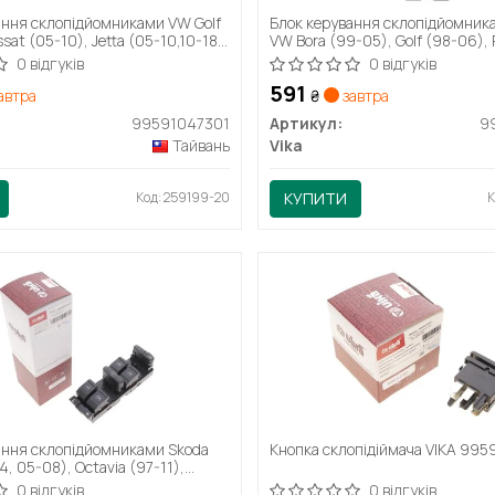
ання склопідйомниками VW Golf
Блок керування склопідйомник
ssat (05-10), Jetta (05-10,10-18)
VW Bora (99-05), Golf (98-06), 
9591047301) vika
05)/Seat Leon (00-06), Toledo 
0 відгуків
0 відгуків
(99590043901) VIKA
591
автра
₴
завтра
99591047301
Артикул:
9
Тайвань
Vika
Код: 259199-20
КУПИТИ
К
ання склопідйомниками Skoda
Кнопка склопідіймача VIKA 99
4, 05-08), Octavia (97-11),
-08) (99590043801) VIKA
0 відгуків
0 відгуків