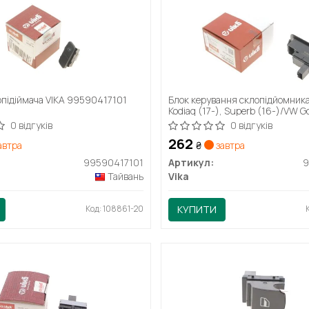
опідіймача VIKA 99590417101
Блок керування склопідйомник
Kodiaq (17-), Superb (16-)/VW Go
(99591796801) VIKA
0 відгуків
0 відгуків
262
автра
₴
завтра
99590417101
Артикул:
9
Тайвань
Vika
Код: 108861-20
КУПИТИ