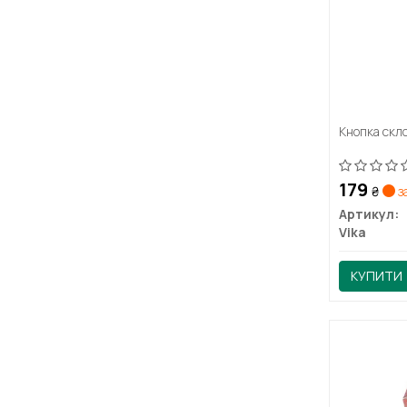
Кнопка скл
179
₴
з
Артикул:
Vika
КУПИТИ