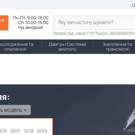
Д
Пн-Пт:
9:00-18:00
 за
Яку запчастину шукаєте?
Сб:
10:00-15:00
Нд:
вихідний
Наприклад: насос ГУР Туксон, 06H905601A
холодження та
Двигун і Система
Зчеплення та
опалення
вихлопу
трансмісія
ля:
ть модель
016
2017
2018
2019