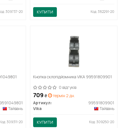
Код: 309737-20
КУПИТИ
Код: 382291-20
591049801
Кнопка склопідйомника VIKA 99591809901
0 відгуків
709
₴
термін 2 дн.
9591049801
Артикул:
99591809901
Тайвань
Vika
Тайвань
Код: 309311-20
КУПИТИ
Код: 309250-20