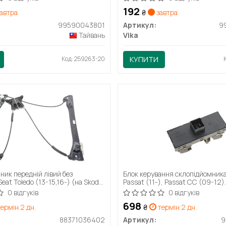
192
автра
₴
завтра
99590043801
Артикул:
9
Тайвань
Vika
Код: 259263-20
КУПИТИ
ик передній лівий без
Блок керування склопідйомни
eat Toledo (13-15,16-) (на Skoda
Passat (11-), Passat CC (09-12)
ідходить) (88371036402) DPA
(99591048301) VIKA
0 відгуків
0 відгуків
698
ермін 2 дн.
₴
термін 2 дн.
88371036402
Артикул:
9