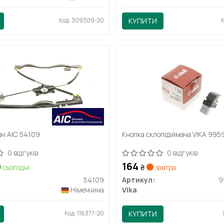
Код: 309309-20
КУПИТИ
ач AIC 54109
Кнопка склопідіймача VIKA 99
0 відгуків
0 відгуків
164
сьогодні
₴
завтра
54109
Артикул:
9
Німеччина
Vika
Код: 116377-20
КУПИТИ