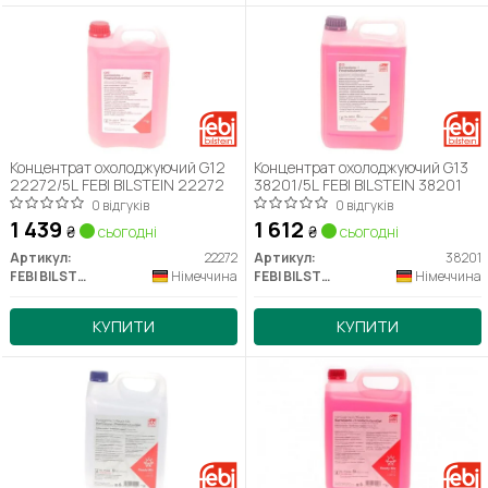
Концентрат охолоджуючий G12
Концентрат охолоджуючий G13
22272/5L FEBI BILSTEIN 22272
38201/5L FEBI BILSTEIN 38201
0 відгуків
0 відгуків
1 439
1 612
₴
сьогодні
₴
сьогодні
Артикул:
22272
Артикул:
38201
FEBI BILSTEIN
Німеччина
FEBI BILSTEIN
Німеччина
КУПИТИ
КУПИТИ