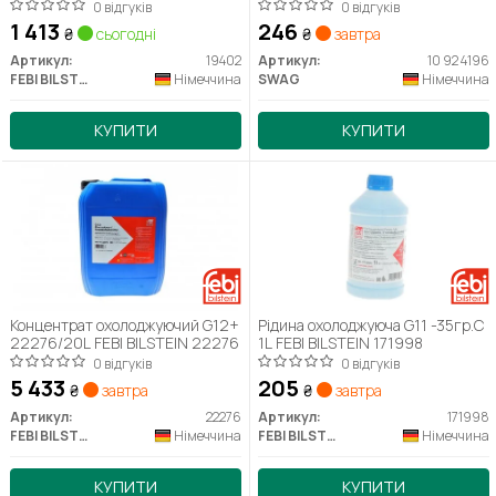
0 відгуків
0 відгуків
1 413
246
₴
сьогодні
₴
завтра
Артикул:
19402
Артикул:
10 92 4196
FEBI BILSTEIN
Німеччина
SWAG
Німеччина
КУПИТИ
КУПИТИ
Концентрат охолоджуючий G12+
Рідина охолоджуюча G11 -35гр.С
22276/20L FEBI BILSTEIN 22276
1L FEBI BILSTEIN 171998
0 відгуків
0 відгуків
5 433
205
₴
завтра
₴
завтра
Артикул:
22276
Артикул:
171998
FEBI BILSTEIN
Німеччина
FEBI BILSTEIN
Німеччина
КУПИТИ
КУПИТИ