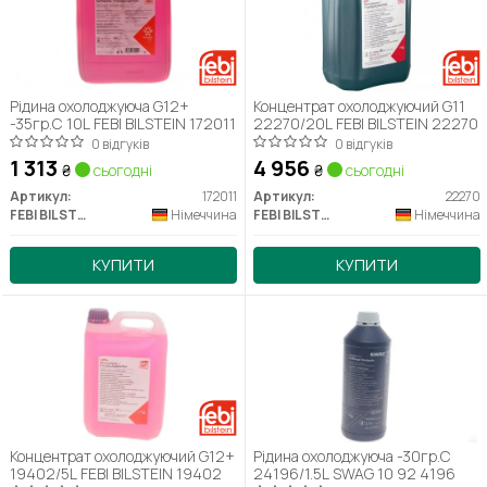
Рідина охолоджуюча G12+
Концентрат охолоджуючий G11
-35гр.С 10L FEBI BILSTEIN 172011
22270/20L FEBI BILSTEIN 22270
0 відгуків
0 відгуків
1 313
4 956
₴
сьогодні
₴
сьогодні
Артикул:
172011
Артикул:
22270
FEBI BILSTEIN
Німеччина
FEBI BILSTEIN
Німеччина
КУПИТИ
КУПИТИ
Концентрат охолоджуючий G12+
Рідина охолоджуюча -30гр.С
19402/5L FEBI BILSTEIN 19402
24196/1.5L SWAG 10 92 4196