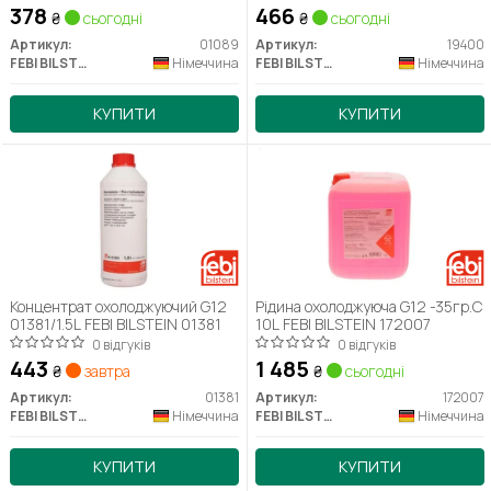
378
466
₴
сьогодні
₴
сьогодні
Артикул:
01089
Артикул:
19400
FEBI BILSTEIN
Німеччина
FEBI BILSTEIN
Німеччина
КУПИТИ
КУПИТИ
Концентрат охолоджуючий G12
Рідина охолоджуюча G12 -35гр.С
01381/1.5L FEBI BILSTEIN 01381
10L FEBI BILSTEIN 172007
0 відгуків
0 відгуків
443
1 485
₴
завтра
₴
сьогодні
Артикул:
01381
Артикул:
172007
FEBI BILSTEIN
Німеччина
FEBI BILSTEIN
Німеччина
КУПИТИ
КУПИТИ