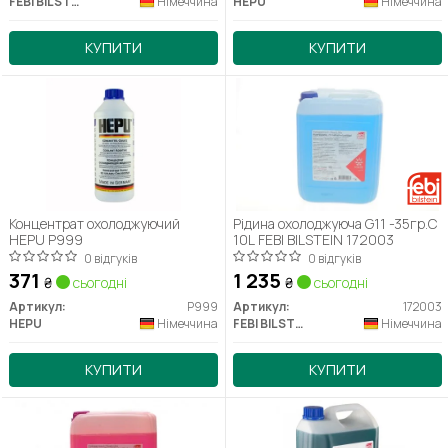
FEBI BILSTEIN
Німеччина
HEPU
Німеччина
КУПИТИ
КУПИТИ
Концентрат охолоджуючий
Рідина охолоджуюча G11 -35гр.С
HEPU P999
10L FEBI BILSTEIN 172003
0 відгуків
0 відгуків
371
1 235
₴
сьогодні
₴
сьогодні
Артикул:
P999
Артикул:
172003
HEPU
Німеччина
FEBI BILSTEIN
Німеччина
КУПИТИ
КУПИТИ