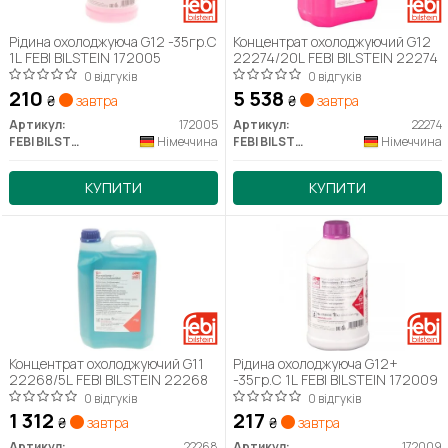
Рідина охолоджуюча G12 -35гр.С
Концентрат охолоджуючий G12
1L FEBI BILSTEIN 172005
22274/20L FEBI BILSTEIN 22274
0 відгуків
0 відгуків
210
5 538
₴
завтра
₴
завтра
Артикул:
172005
Артикул:
22274
FEBI BILSTEIN
Німеччина
FEBI BILSTEIN
Німеччина
КУПИТИ
КУПИТИ
Концентрат охолоджуючий G11
Рідина охолоджуюча G12+
22268/5L FEBI BILSTEIN 22268
-35гр.С 1L FEBI BILSTEIN 172009
0 відгуків
0 відгуків
1 312
217
₴
завтра
₴
завтра
Артикул:
22268
Артикул:
172009