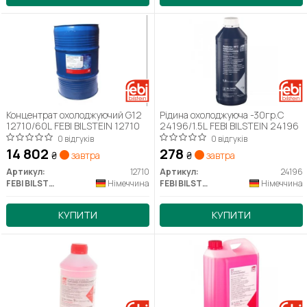
Концентрат охолоджуючий G12
Рідина охолоджуюча -30гр.С
12710/60L FEBI BILSTEIN 12710
24196/1.5L FEBI BILSTEIN 24196
0 відгуків
0 відгуків
14 802
278
₴
завтра
₴
завтра
Артикул:
12710
Артикул:
24196
FEBI BILSTEIN
Німеччина
FEBI BILSTEIN
Німеччина
КУПИТИ
КУПИТИ