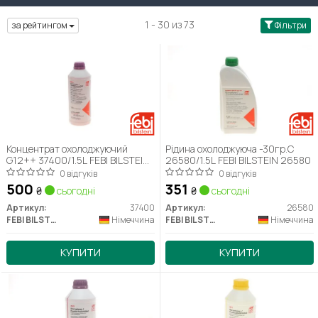
1 - 30 из 73
за рейтингом
Фільтри
Концентрат охолоджуючий
Рідина охолоджуюча -30гр.С
G12++ 37400/1.5L FEBI BILSTEIN
26580/1.5L FEBI BILSTEIN 26580
37400
0 відгуків
0 відгуків
500
351
₴
сьогодні
₴
сьогодні
Артикул:
37400
Артикул:
26580
FEBI BILSTEIN
Німеччина
FEBI BILSTEIN
Німеччина
КУПИТИ
КУПИТИ