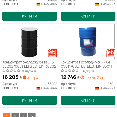
FEBI BILSTEIN
Німеччина
FEBI BILSTEIN
Німеччина
КУПИТИ
КУПИТИ
Концентрат охолоджуючий G13
Концентрат охолоджуючий G11
38202/60L FEBI BILSTEIN 38202
05011/60L FEBI BILSTEIN 05011
0 відгуків
0 відгуків
16 205
12 746
₴
завтра
₴
термін 2 дн.
Артикул:
38202
Артикул:
05011
FEBI BILSTEIN
Німеччина
FEBI BILSTEIN
Німеччина
КУПИТИ
КУПИТИ
1
2
3