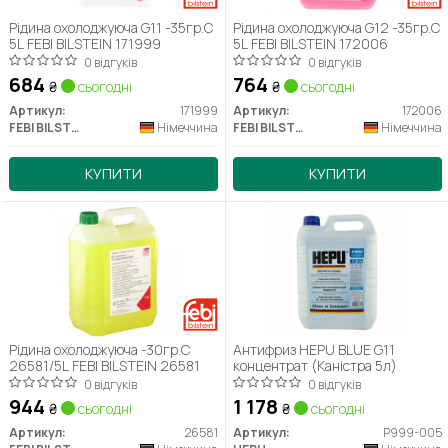
Рідина охолоджуюча G11 -35гр.С
Рідина охолоджуюча G12 -35гр.С
5L FEBI BILSTEIN 171999
5L FEBI BILSTEIN 172006
0 відгуків
0 відгуків
684
764
₴
сьогодні
₴
сьогодні
Артикул:
171999
Артикул:
172006
FEBI BILSTEIN
Німеччина
FEBI BILSTEIN
Німеччина
КУПИТИ
КУПИТИ
Рідина охолоджуюча -30гр.С
Антифриз HEPU BLUE G11
26581/5L FEBI BILSTEIN 26581
концентрат (Каністра 5л)
0 відгуків
0 відгуків
944
1 178
₴
сьогодні
₴
сьогодні
Артикул:
26581
Артикул:
P999-005