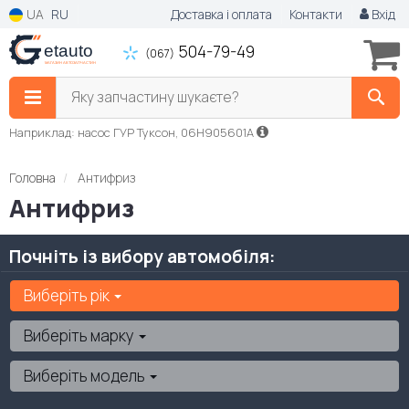
UA
RU
Доставка і оплата
Контакти
Вхід
504-79-49
(067)
Яку запчастину шукаєте?
Наприклад: насос ГУР Туксон, 06H905601A
Головна
Антифриз
Антифриз
Почніть із вибору автомобіля:
Виберіть рік
Виберіть марку
Виберіть модель