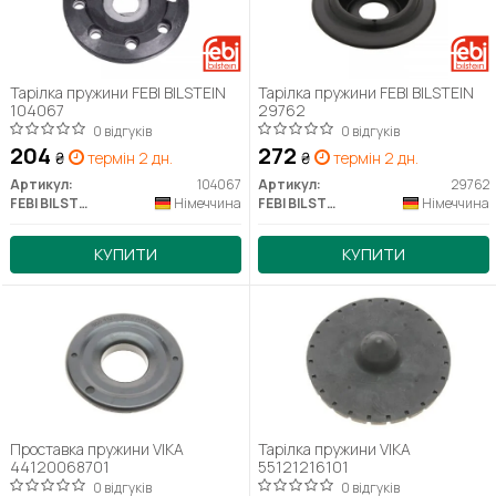
Тарілка пружини FEBI BILSTEIN
Тарілка пружини FEBI BILSTEIN
104067
29762
0 відгуків
0 відгуків
204
272
₴
термін 2 дн.
₴
термін 2 дн.
Артикул:
104067
Артикул:
29762
FEBI BILSTEIN
Німеччина
FEBI BILSTEIN
Німеччина
КУПИТИ
КУПИТИ
Проставка пружини VIKA
Тарілка пружини VIKA
44120068701
55121216101
0 відгуків
0 відгуків