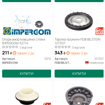
Опора амортизаційної стійки
Тарілка пружини FEBI BILSTEIN
IMPERGOM 32714
107307
0 відгуків
0 відгуків
211
343
₴
термін 2 дн.
₴
термін 2 дн.
Артикул:
32714
Артикул:
107307
IMPERGOM
FEBI BILSTEIN
Німеччина
КУПИТИ
КУПИТИ