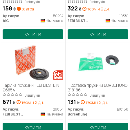
0 відгуків
0 відгуків
158
322
₴
завтра
₴
термін 2 дн.
Артикул:
50294
Артикул:
19381
AIC
Німеччина
FEBI BILSTEIN
Німеччина
КУПИТИ
КУПИТИ
Тарілка пружини FEBI BILSTEIN
Підставка пружини BORSEHUNG
26854
B18186
0 відгуків
0 відгуків
671
131
₴
термін 2 дн.
₴
термін 2 дн.
Артикул:
26854
Артикул:
B18186
FEBI BILSTEIN
Німеччина
Borsehung
КУПИТИ
КУПИТИ