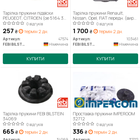
Тарілка пружини підвіски
Тарілка пружини Renault,
PEUGEOT, CITROEN (ое 5164 36)
Nissan, Opel, FIAT передн. (вир-
задн. (вир-во FEBI)
во Febi) 103461
0 відгуків
0 відгуків
257
1 700
₴
термін 2 дн.
₴
термін 2 дн.
Артикул:
47574
Артикул:
103461
FEBI BILSTEIN
Німеччина
FEBI BILSTEIN
Німеччина
КУПИТИ
КУПИТИ
Тарілка пружини FEBI BILSTEIN
Проставка пружини IMPERGOM
34069
32712
0 відгуків
0 відгуків
665
336
₴
термін 2 дн.
₴
термін 2 дн.
Артикул:
34069
Артикул:
32712