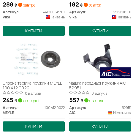
288
182
₴
завтра
₴
завтра
Артикул:
44120068701
Артикул:
55121216101
Vika
Тайвань
Vika
Тайвань
КУПИТИ
КУПИТИ
Опорна тарілка пружини MEYLE
Чашка передньої пружини AIC
100 412 0022
52951
0 відгуків
0 відгуків
245
557
₴
сьогодні
₴
сьогодні
Артикул:
100 412 0022
Артикул:
52951
MEYLE
AIC
Німеччина
КУПИТИ
КУПИТИ