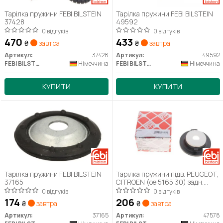
Тарілка пружини FEBI BILSTEIN
Тарілка пружини FEBI BILSTEIN
37428
49592
0 відгуків
0 відгуків
470
433
₴
завтра
₴
завтра
Артикул:
37428
Артикул:
49592
FEBI BILSTEIN
Німеччина
FEBI BILSTEIN
Німеччина
КУПИТИ
КУПИТИ
Тарілка пружини FEBI BILSTEIN
Тарілка пружини підв. PEUGEOT,
37165
CITROEN (ое 5165 30) задн.
зверху (вир-во FEBI)
0 відгуків
0 відгуків
174
206
₴
завтра
₴
завтра
Артикул:
37165
Артикул:
47578