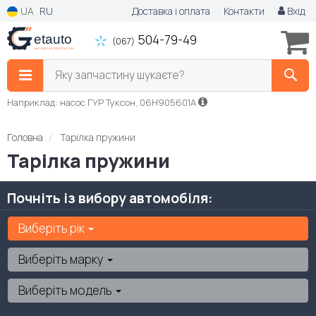
UA
RU
Доставка і оплата
Контакти
Вхід
504-79-49
(067)
Яку запчастину шукаєте?
Наприклад: насос ГУР Туксон, 06H905601A
Головна
Тарілка пружини
Тарілка пружини
Почніть із вибору автомобіля:
Виберіть рік
Виберіть марку
Виберіть модель