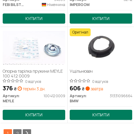
FEBI BILSTEIN
Німеччина
IMPERGOM
КУПИТИ
КУПИТИ
Оригінал
Опорна тарілка пружини MEYLE
Ущільнювач
100 412 0009
0 відгуків
0 відгуків
376
606
₴
термін 3 дн.
₴
завтра
Артикул:
100 412 0009
Артикул:
31331096664
MEYLE
BMW
КУПИТИ
КУПИТИ
1
2