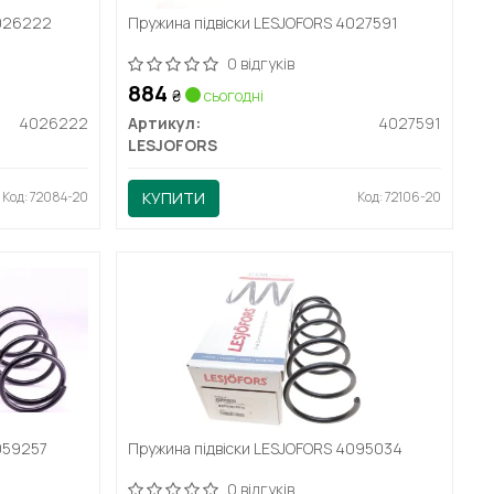
4026222
Пружина підвіски LESJOFORS 4027591
0 відгуків
884
₴
сьогодні
4026222
Артикул:
4027591
LESJOFORS
Код: 72084-20
КУПИТИ
Код: 72106-20
059257
Пружина підвіски LESJOFORS 4095034
0 відгуків