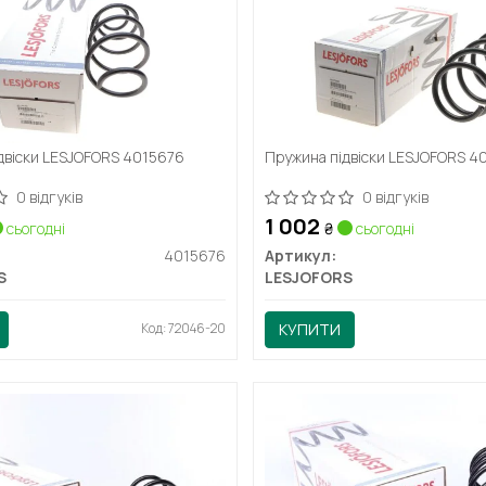
двіски LESJOFORS 4015676
Пружина підвіски LESJOFORS 4
0 відгуків
0 відгуків
1 002
сьогодні
₴
сьогодні
4015676
Артикул:
S
LESJOFORS
Код: 72046-20
КУПИТИ