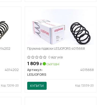
4014202
Пружина підвіски LESJOFORS 4015668
0 відгуків
1 809
₴
сьогодні
4014202
Артикул:
4015668
LESJOFORS
Код: 72016-20
КУПИТИ
Код: 72039-20