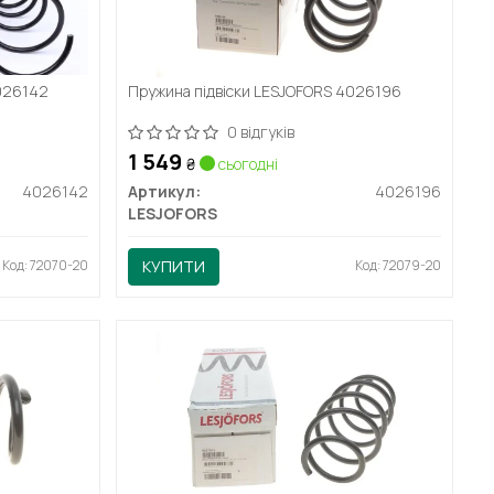
4026142
Пружина підвіски LESJOFORS 4026196
0 відгуків
1 549
₴
сьогодні
4026142
Артикул:
4026196
LESJOFORS
Код: 72070-20
КУПИТИ
Код: 72079-20