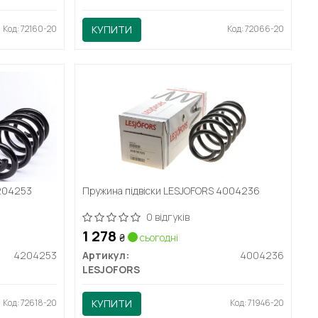
Код: 72160-20
КУПИТИ
Код: 72066-20
4204253
Пружина підвіски LESJOFORS 4004236
0 відгуків
1 278
₴
сьогодні
4204253
Артикул:
4004236
LESJOFORS
Код: 72618-20
КУПИТИ
Код: 71946-20