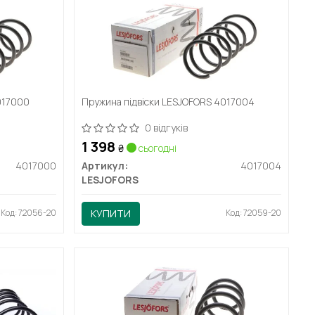
017000
Пружина підвіски LESJOFORS 4017004
0 відгуків
1 398
₴
сьогодні
4017000
Артикул:
4017004
LESJOFORS
Код: 72056-20
КУПИТИ
Код: 72059-20