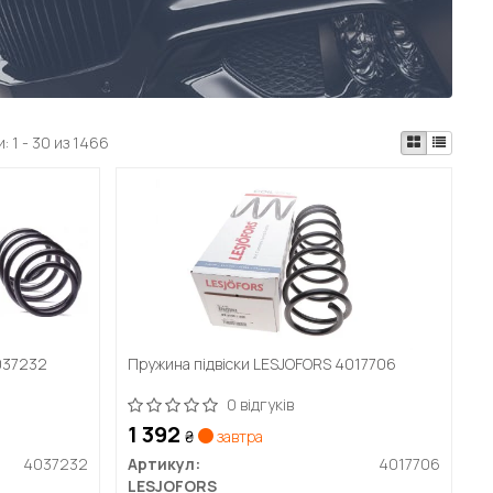
и:
1 - 30 из 1466
037232
Пружина підвіски LESJOFORS 4017706
0 відгуків
1 392
₴
завтра
4037232
Артикул:
4017706
LESJOFORS