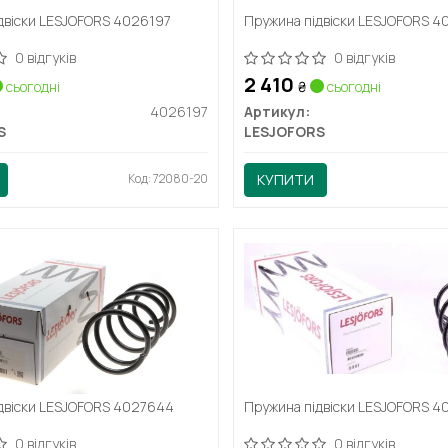
двіски LESJOFORS 4026197
Пружина підвіски LESJOFORS 
0 відгуків
0 відгуків
2 410
сьогодні
₴
сьогодні
4026197
Артикул:
S
LESJOFORS
Код: 72080-20
КУПИТИ
двіски LESJOFORS 4027644
Пружина підвіски LESJOFORS 4
0 відгуків
0 відгуків