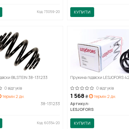
Код: 73059-20
КУПИТИ
віски BILSTEIN 38-131233
Пружина підвіски LESJOFORS 
0 відгуків
0 відгуків
1 568
термін 2 дн.
₴
термін 2 дн.
38-131233
Артикул:
LESJOFORS
Код: 60354-20
КУПИТИ