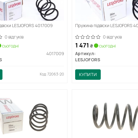
двіски LESJOFORS 4017009
Пружина підвіски LESJOFORS 
0 відгуків
0 відгуків
1 471
сьогодні
₴
сьогодні
4017009
Артикул:
S
LESJOFORS
Код: 72063-20
КУПИТИ