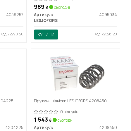
989
₴
сьогодні
4059257
Артикул:
4095034
LESJOFORS
Код: 72290-20
КУПИТИ
Код: 72528-20
4204225
Пружина підвіски LESJOFORS 4208450
0 відгуків
1 543
₴
сьогодні
4204225
Артикул:
4208450