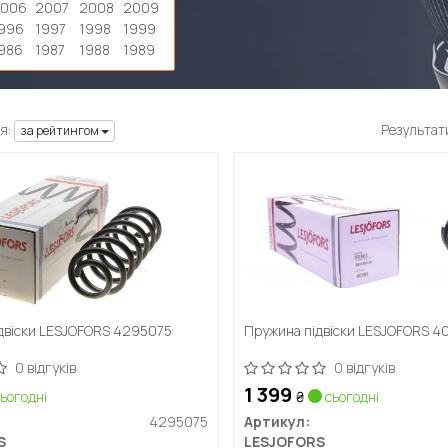
2006
2007
2008
2009
996
1997
1998
1999
986
1987
1988
1989
я:
Результат
за рейтингом
двіски LESJOFORS 4295075
Пружина підвіски LESJOFORS 4
0 відгуків
0 відгуків
1 399
ьогодні
₴
сьогодні
4295075
Артикул:
S
LESJOFORS