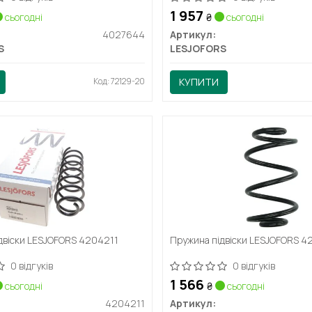
1 957
сьогодні
₴
сьогодні
4027644
Артикул:
S
LESJOFORS
Код: 72129-20
КУПИТИ
двіски LESJOFORS 4204211
Пружина підвіски LESJOFORS 
0 відгуків
0 відгуків
1 566
сьогодні
₴
сьогодні
4204211
Артикул: