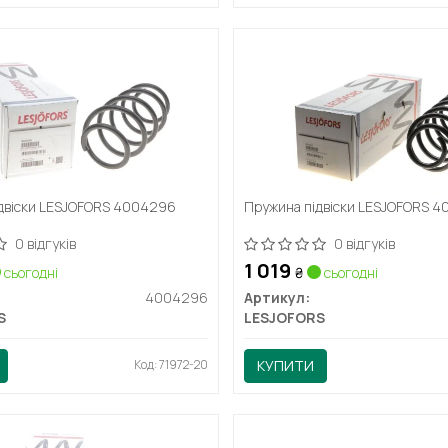
двіски LESJOFORS 4004296
Пружина підвіски LESJOFORS 
0 відгуків
0 відгуків
1 019
сьогодні
₴
сьогодні
4004296
Артикул:
S
LESJOFORS
Код: 71972-20
КУПИТИ