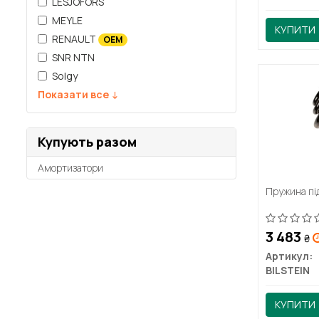
LESJOFORS
MEYLE
КУПИТИ
RENAULT
OEM
SNR NTN
Solgy
Показати все ↓
Купують разом
Амортизатори
Пружина під
3 483
₴
Артикул:
BILSTEIN
КУПИТИ