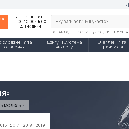
Д
Пн-Пт:
9:00-18:00
 за
Яку запчастину шукаєте?
Сб:
10:00-15:00
Нд:
вихідний
Наприклад: насос ГУР Туксон, 06H905601A
холодження та
Двигун і Система
Зчеплення та
опалення
вихлопу
трансмісія
ля:
ть модель
016
2017
2018
2019