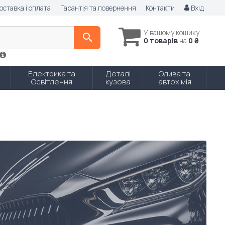
оставка і оплата
Гарантія та повернення
Контакти
Вхід
У вашому кошику
0 товарів
на
0 ₴
Електрика та
Деталі
Олива та
Освітлення
кузова
автохімія