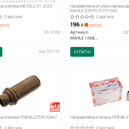
а клапана METELLI 01-2129
Направляюча втулка клапана д
MAHLE 029 FX 31173 000
0 відгуків
0 відгуків
196
автра
₴
завтра
01-2129
Артикул:
MAHLE / KNECHT
Код: 74771-20
КУПИТИ
а клапана FEBI BILSTEIN 10667
Направляюча клапана FEBI BILS
0 відгуків
0 відгуків