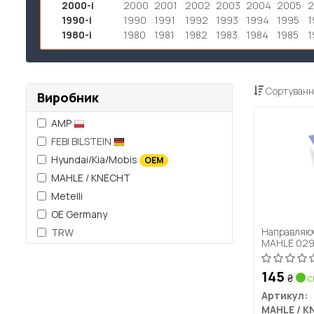
2000-і
2000
2001
2002
2003
2004
2005
1990-і
1990
1991
1992
1993
1994
1995
1
1980-і
1980
1981
1982
1983
1984
1985
1
Сортуванн
Виробник
AMP
FEBI BILSTEIN
Hyundai/Kia/Mobis
OEM
MAHLE / KNECHT
Metelli
OE Germany
Направляюч
TRW
MAHLE 029 
145
₴
с
Артикул: