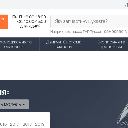
Д
Пн-Пт:
9:00-18:00
 за
Яку запчастину шукаєте?
Сб:
10:00-15:00
Нд:
вихідний
Наприклад: насос ГУР Туксон, 06H905601A
холодження та
Двигун і Система
Зчеплення та
опалення
вихлопу
трансмісія
ля:
ть модель
016
2017
2018
2019