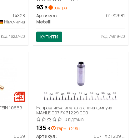
93
₴
завтра
14828
Артикул:
01-S2681
Німеччина
Metelli
Код: 46237-20
КУПИТИ
Код: 74619-20
STEIN 10669
Направляюча втулка клапана двигуна
MAHLE 007 FX 31229 000
0 відгуків
135
₴
термін 2 дн.
10669
Артикул:
007 FX 31229 000