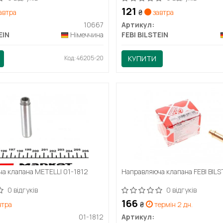
121
автра
₴
завтра
10667
Артикул:
EIN
Німеччина
FEBI BILSTEIN
Код: 46205-20
КУПИТИ
а клапана METELLI 01-1812
Направляюча клапана FEBI BIL
0 відгуків
0 відгуків
166
втра
₴
термін 2 дн.
01-1812
Артикул: