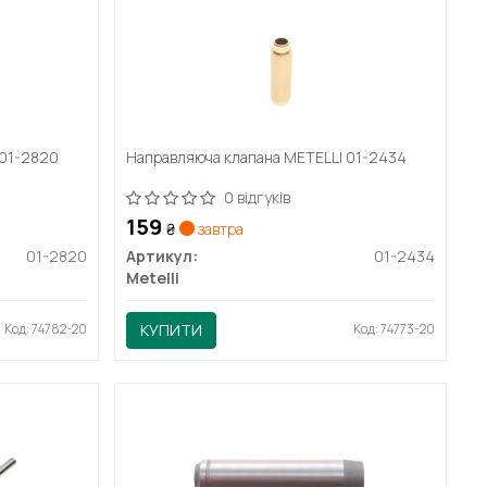
 01-2820
Направляюча клапана METELLI 01-2434
0 відгуків
159
₴
завтра
01-2820
Артикул:
01-2434
Metelli
Код: 74782-20
КУПИТИ
Код: 74773-20