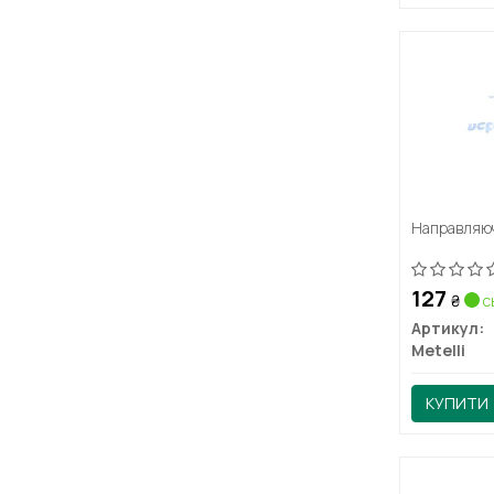
Направляюч
127
₴
с
Артикул:
Metelli
КУПИТИ