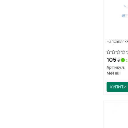
Направляюч
105
₴
с
Артикул:
Metelli
КУПИТИ