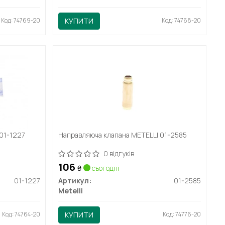
Код: 74769-20
КУПИТИ
Код: 74768-20
01-1227
Направляюча клапана METELLI 01-2585
0 відгуків
106
₴
сьогодні
01-1227
Артикул:
01-2585
Metelli
Код: 74764-20
КУПИТИ
Код: 74776-20