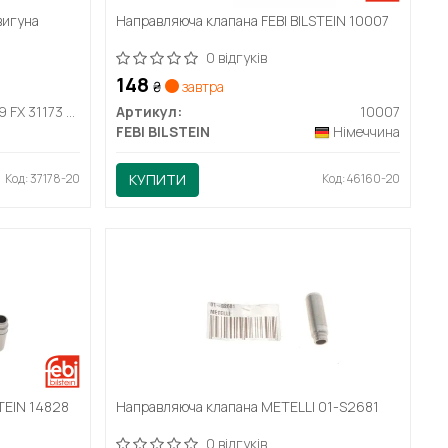
вигуна
Направляюча клапана FEBI BILSTEIN 10007
0 відгуків
148
₴
завтра
029 FX 31173 000
Артикул:
10007
FEBI BILSTEIN
Німеччина
Код: 37178-20
КУПИТИ
Код: 46160-20
TEIN 14828
Направляюча клапана METELLI 01-S2681
0 відгуків