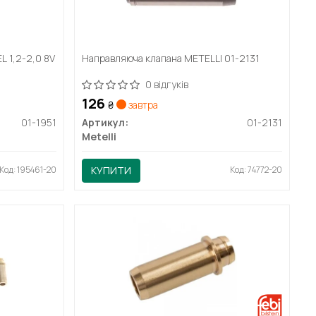
L 1,2-2,0 8V
Направляюча клапана METELLI 01-2131
0 відгуків
126
₴
завтра
01-1951
Артикул:
01-2131
Metelli
Код: 195461-20
КУПИТИ
Код: 74772-20