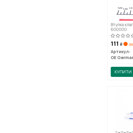
Втулка кла
600000
111
₴
за
Артикул:
OE Germa
КУПИТИ