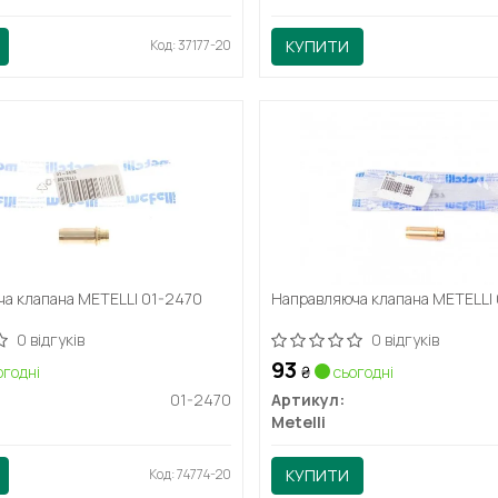
Код: 37177-20
КУПИТИ
а клапана METELLI 01-2470
Направляюча клапана METELLI 
0 відгуків
0 відгуків
93
годні
₴
сьогодні
01-2470
Артикул:
Metelli
Код: 74774-20
КУПИТИ