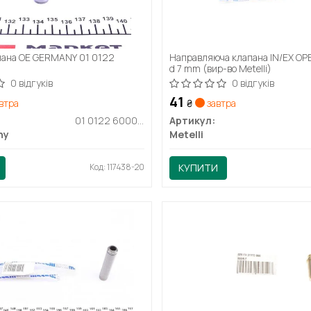
пана OE GERMANY 01 0122
Направляюча клапана IN/EX OPE
d 7 mm (вир-во Metelli)
0 відгуків
0 відгуків
41
втра
₴
завтра
01 0122 600000
Артикул:
ny
Metelli
Код: 117438-20
КУПИТИ