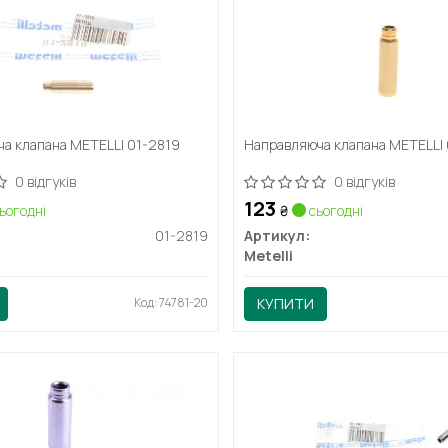
а клапана METELLI 01-2819
Направляюча клапана METELLI
0 відгуків
0 відгуків
123
ьогодні
₴
сьогодні
01-2819
Артикул:
Metelli
Код: 74781-20
КУПИТИ