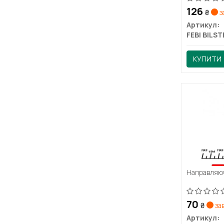
126
₴
з
Артикул:
FEBI BILST
КУПИТИ
Направляюч
70
₴
за
Артикул: