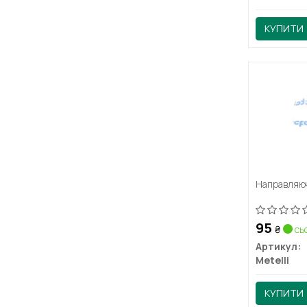
КУПИТИ
Направляюч
95
₴
сьо
Артикул:
Metelli
КУПИТИ