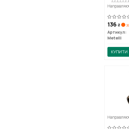
Направляюч
136
₴
з
Артикул:
Metelli
КУПИТИ
Направляюч