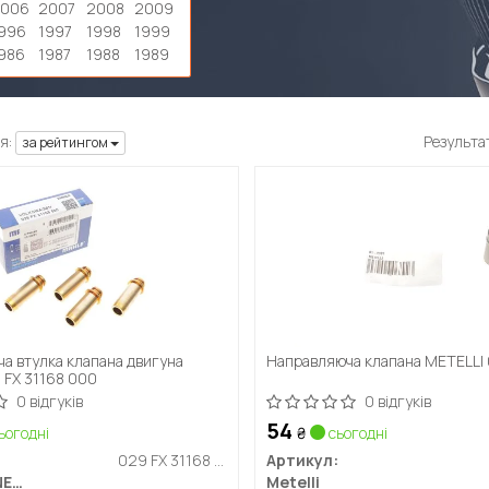
2006
2007
2008
2009
996
1997
1998
1999
986
1987
1988
1989
я:
Результа
за рейтингом
а втулка клапана двигуна
Направляюча клапана METELLI 
FX 31168 000
0 відгуків
0 відгуків
54
ьогодні
₴
сьогодні
029 FX 31168 000
Артикул:
MAHLE / KNECHT
Metelli